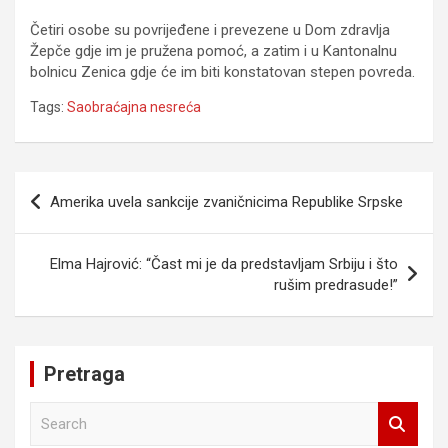
Četiri osobe su povrijeđene i prevezene u Dom zdravlja
Žepče gdje im je pružena pomoć, a zatim i u Kantonalnu
bolnicu Zenica gdje će im biti konstatovan stepen povreda.
Tags:
Saobraćajna nesreća
Navigacija
Amerika uvela sankcije zvaničnicima Republike Srpske
članaka
Elma Hajrović: “Čast mi je da predstavljam Srbiju i što
rušim predrasude!”
Pretraga
S
e