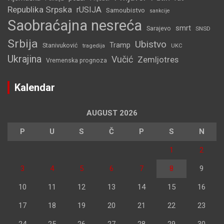
Republika Srpska
rUSIJA
Samoubistvo
sankcije
Saobraćajna nesreća
smrt
Sarajevo
SNSD
Srbija
Ubistvo
Tramp
Stanivuković
tragedija
UKC
Ukrajina
Vučić
Zemljotres
Vremenska prognoza
Kalendar
AUGUST 2026
P
U
S
Č
P
S
N
1
2
3
4
5
6
7
8
9
10
11
12
13
14
15
16
17
18
19
20
21
22
23
24
25
26
27
28
29
30