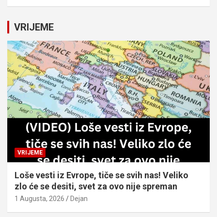
a
r
c
VRIJEME
h
VRIJEME
Loše vesti iz Evrope, tiče se svih nas! Veliko
zlo će se desiti, svet za ovo nije spreman
1 Augusta, 2026
Dejan