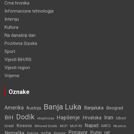
Crna hronika
Informacione tehnologije
Intervju
Kultura
Na današnji dan
Pozitivna Srpska
Sport
Vijesti BiH/RS
Vijesti region
Vrijeme
Oznake
Banja Luka
Amerika
Banjaluka
Beograd
Austrija
Dodik
BiH
Hapšenje
Iran
Hrvatska
Izbori
eksplozija
Napad
Kosovo
Izrael
Milorad Dodik
MUP
NATO
MUP RS
Nesreća
Prnjavor
Putin
rat
Njemačka
požar
Policija
Prijedor