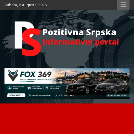
Skip
Subota, 8 Augusta, 2026
to
content
Informativni portal
Pozitivna Srpska