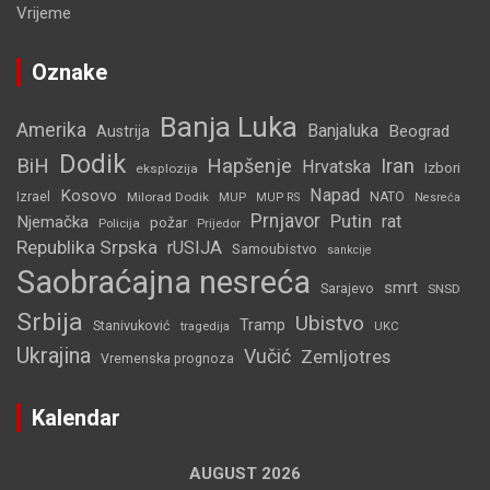
Vrijeme
Oznake
Banja Luka
Amerika
Banjaluka
Beograd
Austrija
Dodik
BiH
Hapšenje
Iran
Hrvatska
Izbori
eksplozija
Napad
Kosovo
Izrael
Milorad Dodik
MUP
NATO
MUP RS
Nesreća
Prnjavor
Putin
rat
Njemačka
požar
Policija
Prijedor
Republika Srpska
rUSIJA
Samoubistvo
sankcije
Saobraćajna nesreća
smrt
Sarajevo
SNSD
Srbija
Ubistvo
Tramp
Stanivuković
tragedija
UKC
Ukrajina
Vučić
Zemljotres
Vremenska prognoza
Kalendar
AUGUST 2026