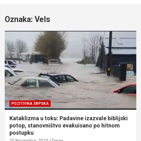
Oznaka:
Vels
POZITIVNA SRPSKA
Kataklizma u toku: Padavine izazvale biblijski
potop, stanovništvo evakuisano po hitnom
postupku
25 Novembra, 2024
Dejan