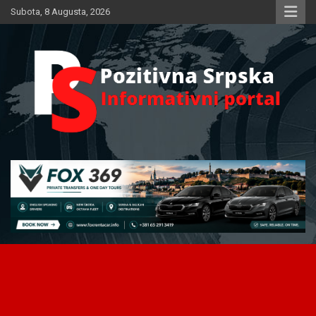
Skip
Subota, 8 Augusta, 2026
to
content
Informativni portal
Pozitivna Srpska