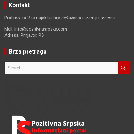
Kontakt
Pratimo za Vas najaktuelnija dešavanja u zemlji i regionu.
Mail: info@pozitivnasrpska.com
Adresa: Prnjavor, RS
Brza pretraga
S
e
a
r
c
h