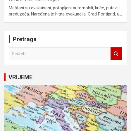
Meštani su evakuisani, potopljeni automobili, kuće, putevi i
preduzeća. Naređena je hitna evakuacija. Grad Pontiprid, u…
Pretraga
S
e
a
r
c
VRIJEME
h