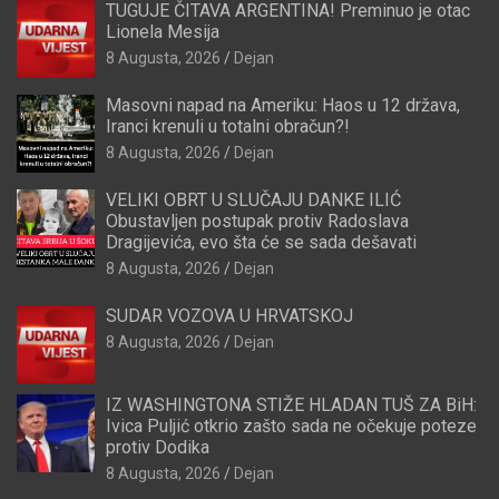
TUGUJE ČITAVA ARGENTINA! Preminuo je otac
Lionela Mesija
8 Augusta, 2026
Dejan
Masovni napad na Ameriku: Haos u 12 država,
Iranci krenuli u totalni obračun?!
8 Augusta, 2026
Dejan
VELIKI OBRT U SLUČAJU DANKE ILIĆ
Obustavljen postupak protiv Radoslava
Dragijevića, evo šta će se sada dešavati
8 Augusta, 2026
Dejan
SUDAR VOZOVA U HRVATSKOJ
8 Augusta, 2026
Dejan
IZ WASHINGTONA STIŽE HLADAN TUŠ ZA BiH:
Ivica Puljić otkrio zašto sada ne očekuje poteze
protiv Dodika
8 Augusta, 2026
Dejan