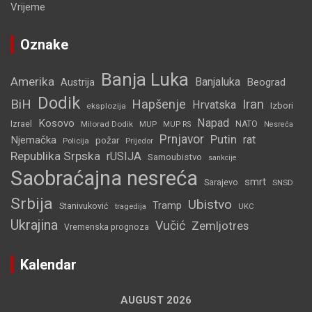
Vrijeme
Oznake
Banja Luka
Amerika
Banjaluka
Beograd
Austrija
Dodik
BiH
Hapšenje
Iran
Hrvatska
Izbori
eksplozija
Napad
Kosovo
Izrael
Milorad Dodik
MUP
NATO
MUP RS
Nesreća
Prnjavor
Putin
rat
Njemačka
požar
Policija
Prijedor
Republika Srpska
rUSIJA
Samoubistvo
sankcije
Saobraćajna nesreća
smrt
Sarajevo
SNSD
Srbija
Ubistvo
Tramp
Stanivuković
tragedija
UKC
Ukrajina
Vučić
Zemljotres
Vremenska prognoza
Kalendar
AUGUST 2026