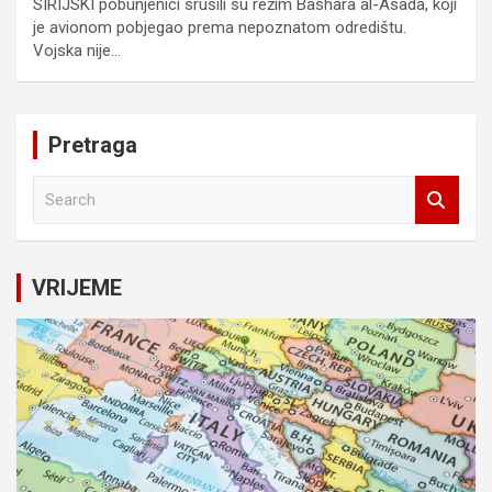
SIRIJSKI pobunjenici srušili su režim Bashara al-Asada, koji
je avionom pobjegao prema nepoznatom odredištu.
Vojska nije…
Pretraga
S
e
a
r
c
VRIJEME
h