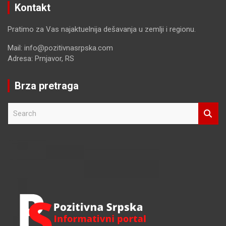
Kontakt
Pratimo za Vas najaktuelnija dešavanja u zemlji i regionu.
Mail: info@pozitivnasrpska.com
Adresa: Prnjavor, RS
Brza pretraga
S
e
a
r
c
h