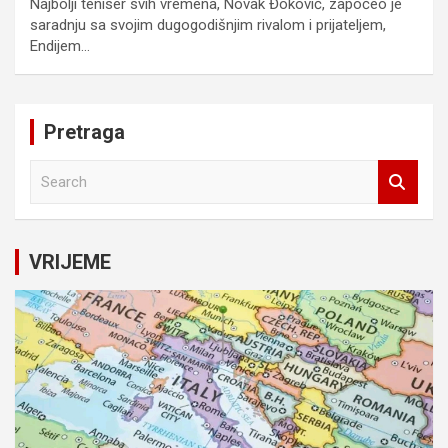
Najbolji teniser svih vremena, Novak Đoković, započeo je
saradnju sa svojim dugogodišnjim rivalom i prijateljem,
Endijem…
Pretraga
S
e
a
r
c
VRIJEME
h