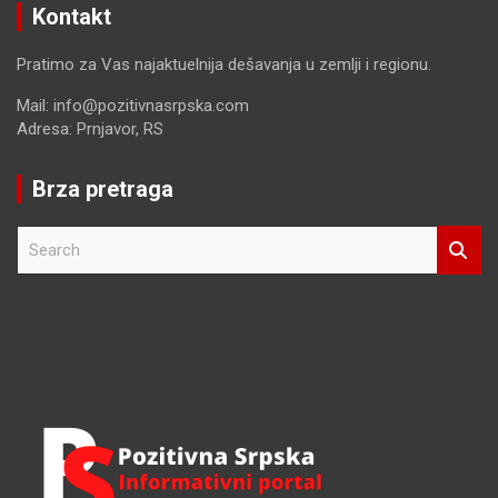
Kontakt
Pratimo za Vas najaktuelnija dešavanja u zemlji i regionu.
Mail: info@pozitivnasrpska.com
Adresa: Prnjavor, RS
Brza pretraga
S
e
a
r
c
h