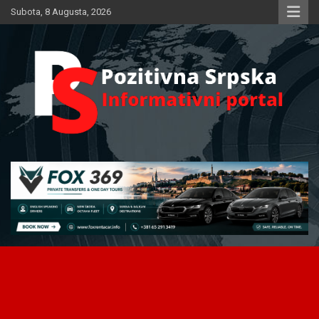
Skip
Subota, 8 Augusta, 2026
to
content
Informativni portal
Pozitivna Srpska