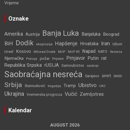
Vrijeme
Oznake
Banja Luka
Amerika
Banjaluka
Beograd
Austrija
Dodik
BiH
Hapšenje
Iran
Hrvatska
Izbori
eksplozija
Napad
Kosovo
Izrael
Milorad Dodik
MUP
NATO
MUP RS
Nesreća
Prnjavor
Putin
rat
Njemačka
požar
Policija
Prijedor
Republika Srpska
rUSIJA
Samoubistvo
sankcije
Saobraćajna nesreća
smrt
Sarajevo
SNSD
Srbija
Ubistvo
Tramp
Stanivuković
tragedija
UKC
Ukrajina
Vučić
Zemljotres
Vremenska prognoza
Kalendar
AUGUST 2026