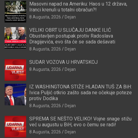
Masovni napad na Ameriku: Haos u 12 država,
Iranci krenuli u totalni obračun?!
8 Augusta, 2026
Dejan
VELIKI OBRT U SLUČAJU DANKE ILIĆ
Obustavljen postupak protiv Radoslava
Dragijevića, evo šta će se sada dešavati
8 Augusta, 2026
Dejan
SUDAR VOZOVA U HRVATSKOJ
8 Augusta, 2026
Dejan
IZ WASHINGTONA STIŽE HLADAN TUŠ ZA BiH:
Ivica Puljić otkrio zašto sada ne očekuje poteze
protiv Dodika
8 Augusta, 2026
Dejan
SPREMA SE NEŠTO VELIKO! Vojne snage stižu
već u augustu u BiH, evo o čemu se radi!
8 Augusta, 2026
Dejan