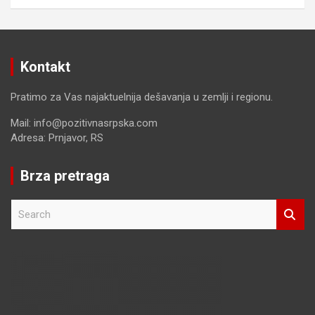
Kontakt
Pratimo za Vas najaktuelnija dešavanja u zemlji i regionu.
Mail: info@pozitivnasrpska.com
Adresa: Prnjavor, RS
Brza pretraga
S
e
a
r
c
h