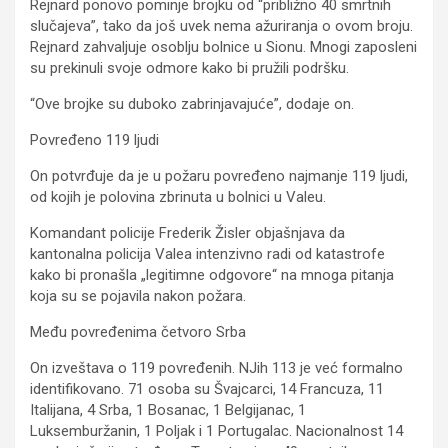
Rejnard ponovo pominje brojku od “približno 40 smrtnih
slučajeva”, tako da još uvek nema ažuriranja o ovom broju.
Rejnard zahvaljuje osoblju bolnice u Sionu. Mnogi zaposleni
su prekinuli svoje odmore kako bi pružili podršku.
“Ove brojke su duboko zabrinjavajuće”, dodaje on.
Povređeno 119 ljudi
On potvrđuje da je u požaru povređeno najmanje 119 ljudi,
od kojih je polovina zbrinuta u bolnici u Valeu.
Komandant policije Frederik Žisler objašnjava da
kantonalna policija Valea intenzivno radi od katastrofe
kako bi pronašla „legitimne odgovore“ na mnoga pitanja
koja su se pojavila nakon požara.
Među povređenima četvoro Srba
On izveštava o 119 povređenih. NJih 113 je već formalno
identifikovano. 71 osoba su Švajcarci, 14 Francuza, 11
Italijana, 4 Srba, 1 Bosanac, 1 Belgijanac, 1
Luksemburžanin, 1 Poljak i 1 Portugalac. Nacionalnost 14