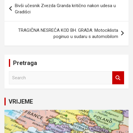
Navigacija
Bivši učesnik Zvezda Granda kritično nakon udesa u
članaka
Gradišci
TRAGIČNA NESREĆA KOD BH. GRADA: Motociklista
poginuo u sudaru s automobilom
Pretraga
S
e
a
r
c
VRIJEME
h