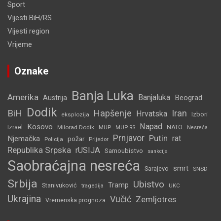
Sport
Vijesti BiH/RS
Vijesti region
Vrijeme
Oznake
Banja Luka
Amerika
Banjaluka
Beograd
Austrija
Dodik
BiH
Hapšenje
Iran
Hrvatska
Izbori
eksplozija
Napad
Kosovo
Izrael
Milorad Dodik
MUP
NATO
MUP RS
Nesreća
Prnjavor
Putin
rat
Njemačka
požar
Policija
Prijedor
Republika Srpska
rUSIJA
Samoubistvo
sankcije
Saobraćajna nesreća
smrt
Sarajevo
SNSD
Srbija
Ubistvo
Tramp
Stanivuković
tragedija
UKC
Ukrajina
Vučić
Zemljotres
Vremenska prognoza