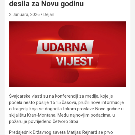
desila za Novu godinu
2 Januara, 2026
Dejan
Švajcarske vlasti su na konferenciji za medije, koje je
počela nešto poslije 15.15 časova, pružili nove informacije
o tragediji koja se dogodila tokom proslave Nove godine u
skijalištu Kran-Montana. Među najnovijim podacima, u
požaru je povrijeđeno četvoro Srba.
Predsjednik Državnog saveta Matijas Rejnard se prvo