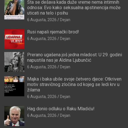
Šta se dešava kada duže vreme nema intimnih
odnosa: Evo kako seksualna apstinencija može
uticati na telo i psihu
6 Augusta, 2026
Dejan
Rusi napali njemački brod!
6 Augusta, 2026
Dejan
Prerano ugašena još jedna mladost: U 29. godini
napustila nas je Aldina Ljubunčić
6 Augusta, 2026
Dejan
Majka i baka ubile svoje četvero djece: Otkriven
motiv stravičnog zločina od kojeg se ledi krv u
žilama
6 Augusta, 2026
Dejan
Hag donio odluku o Raku Mladiću!
6 Augusta, 2026
Dejan