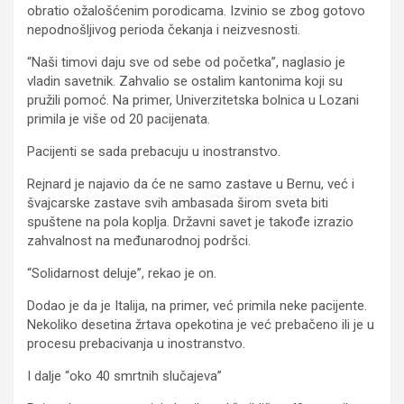
obratio ožalošćenim porodicama. Izvinio se zbog gotovo
nepodnošljivog perioda čekanja i neizvesnosti.
“Naši timovi daju sve od sebe od početka”, naglasio je
vladin savetnik. Zahvalio se ostalim kantonima koji su
pružili pomoć. Na primer, Univerzitetska bolnica u Lozani
primila je više od 20 pacijenata.
Pacijenti se sada prebacuju u inostranstvo.
Rejnard je najavio da će ne samo zastave u Bernu, već i
švajcarske zastave svih ambasada širom sveta biti
spuštene na pola koplja. Državni savet je takođe izrazio
zahvalnost na međunarodnoj podršci.
“Solidarnost deluje”, rekao je on.
Dodao je da je Italija, na primer, već primila neke pacijente.
Nekoliko desetina žrtava opekotina je već prebačeno ili je u
procesu prebacivanja u inostranstvo.
I dalje “oko 40 smrtnih slučajeva”