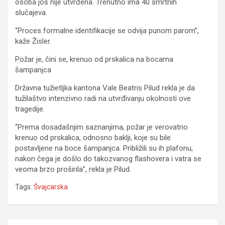
osoba još nije utvrđena. Trenutno ima 40 smrtnih
slučajeva.
“Proces formalne identifikacije se odvija punom parom”,
kaže Žisler.
Požar je, čini se, krenuo od prskalica na bocama
šampanjca
Državna tužietljka kantona Vale Beatris Pilud rekla je da
tužilaštvo intenzivno radi na utvrđivanju okolnosti ove
tragedije.
“Prema dosadašnjim saznanjima, požar je verovatno
krenuo od prskalica, odnosno baklji, koje su bile
postavljene na boce šampanjca. Približili su ih plafonu,
nakon čega je došlo do takozvanog flashovera i vatra se
veoma brzo proširila”, rekla je Pilud.
Tags:
Švajcarska