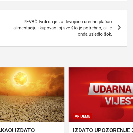
PEVAČ tvrdi da je za devojčicu uredno plaćao
alimentaciju i kupovao joj sve što je potrebno, ali je
onda usledio šok.
VRIJEME
AKAO! IZDATO
IZDATO UPOZORENJE 