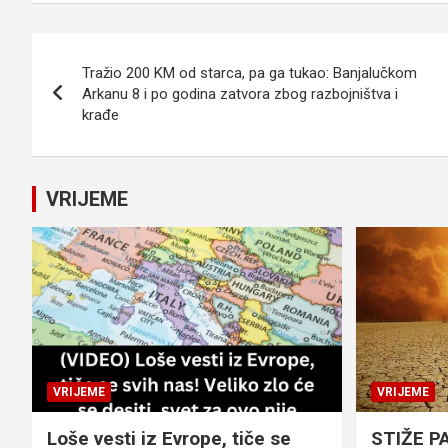
Navigacija
Tražio 200 KM od starca, pa ga tukao: Banjalučkom
članaka
Arkanu 8 i po godina zatvora zbog razbojništva i
krađe
VRIJEME
VRIJEME
VRIJEME
Loše vesti iz Evrope, tiče se
STIŽE P