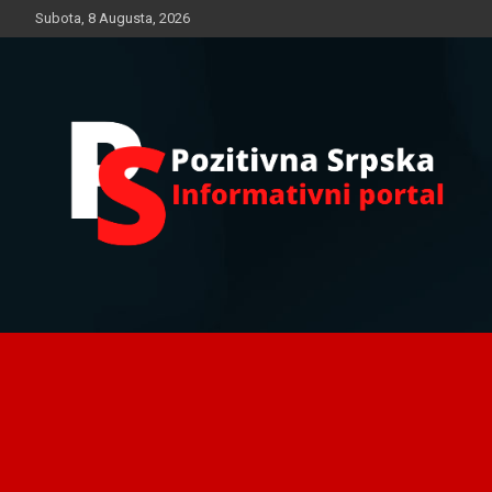
Skip
Subota, 8 Augusta, 2026
to
content
Informativni portal
Pozitivna Srpska