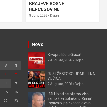
U
KRAJEVE BOSNE I
HERCEGOVINE
8 Jula, 2026
Dejan
Novo
Krvoproliće u Gracu!
7 Augusta, 2026
Dejan
S
N
RUSI ŽESTOKO UDARILI NA
1
2
VUČIĆA
8
9
7 Augusta, 2026
Dejan
15
16
„Mi Hrvati ne pijemo vina,
samo krvi četnika iz Knina“:
22
23
Isplivalo još skandaloznih