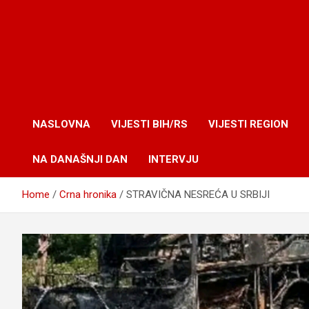
NASLOVNA
VIJESTI BIH/RS
VIJESTI REGION
NA DANAŠNJI DAN
INTERVJU
Home
Crna hronika
STRAVIČNA NESREĆA U SRBIJI