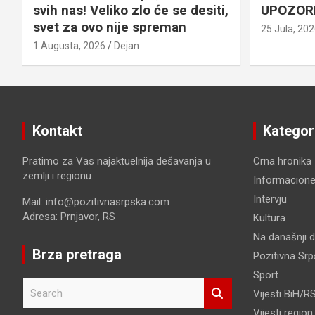
svih nas! Veliko zlo će se desiti,
UPOZOR
svet za ovo nije spreman
25 Jula, 20
1 Augusta, 2026
Dejan
Kontakt
Kategor
Pratimo za Vas najaktuelnija dešavanja u
Crna hronika
zemlji i regionu.
Informacione
Intervju
Mail: info@pozitivnasrpska.com
Adresa: Prnjavor, RS
Kultura
Na današnji 
Brza pretraga
Pozitivna Sr
Sport
S
Vijesti BiH/R
e
Vijesti region
a