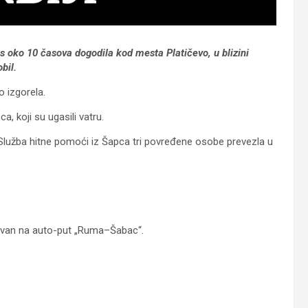
os oko 10 časova dogodila kod mesta Platičevo, u blizini
bil.
o izgorela.
, koji su ugasili vatru.
 Služba hitne pomoći iz Šapca tri povređene osobe prevezla u
eravan na auto-put „Ruma–Šabac“.