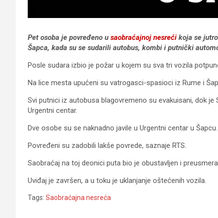
Pet osoba je povređeno u
saobraćajnoj nesreći
koja se jutr
Šapca, kada su se sudarili autobus, kombi i putnički automo
Posle sudara izbio je požar u kojem su sva tri vozila potpun
Na lice mesta upućeni su vatrogasci-spasioci iz Rume i Šapca
Svi putnici iz autobusa blagovremeno su evakuisani, dok je
Urgentni centar.
Dve osobe su se naknadno javile u Urgentni centar u Šapcu.
Povređeni su zadobili lakše povrede, saznaje RTS.
Saobraćaj na toj deonici puta bio je obustavljen i preusm
Uviđaj je završen, a u toku je uklanjanje oštećenih vozila.
Tags:
Saobraćajna nesreća