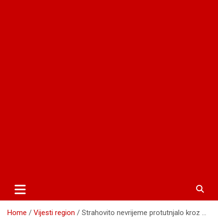
Home
Vijesti region
Strahovito nevrijeme protutnjalo kroz …