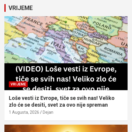
c
VRIJEME
h
VRIJEME
Loše vesti iz Evrope, tiče se svih nas! Veliko
zlo će se desiti, svet za ovo nije spreman
1 Augusta, 2026
Dejan