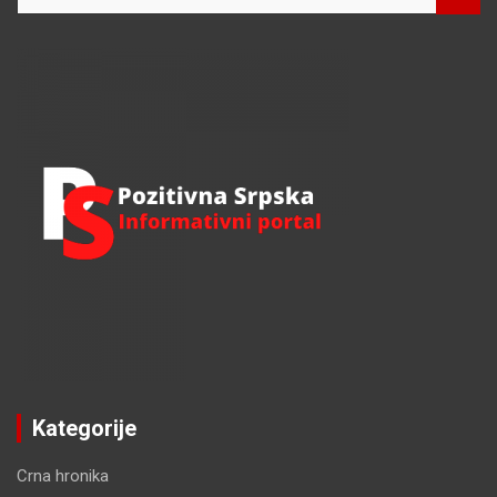
a
r
c
h
Kategorije
Crna hronika