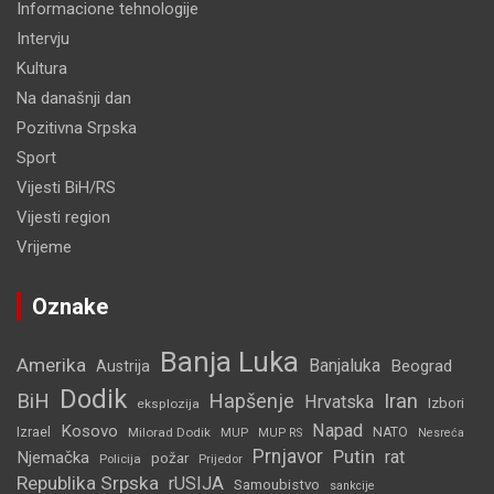
Informacione tehnologije
Intervju
Kultura
Na današnji dan
Pozitivna Srpska
Sport
Vijesti BiH/RS
Vijesti region
Vrijeme
Oznake
Banja Luka
Amerika
Banjaluka
Beograd
Austrija
Dodik
BiH
Hapšenje
Iran
Hrvatska
Izbori
eksplozija
Napad
Kosovo
Izrael
Milorad Dodik
MUP
NATO
MUP RS
Nesreća
Prnjavor
Putin
rat
Njemačka
požar
Policija
Prijedor
Republika Srpska
rUSIJA
Samoubistvo
sankcije