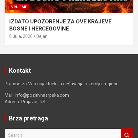
VRIJEME
IZDATO UPOZORENJE ZA OVE KRAJEVE
BOSNE I HERCEGOVINE
8 Jula, 2026
Dejan
Kontakt
Pratimo za Vas najaktuelnija dešavanja u zemlji i regionu.
Mail: info@pozitivnasrpska.com
Adresa: Prnjavor, RS
Brza pretraga
S
e