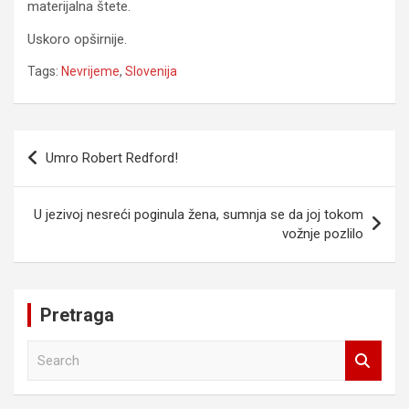
materijalna štete.
Uskoro opširnije.
Tags:
Nevrijeme
,
Slovenija
Navigacija
Umro Robert Redford!
članaka
U jezivoj nesreći poginula žena, sumnja se da joj tokom
vožnje pozlilo
Pretraga
S
e
a
r