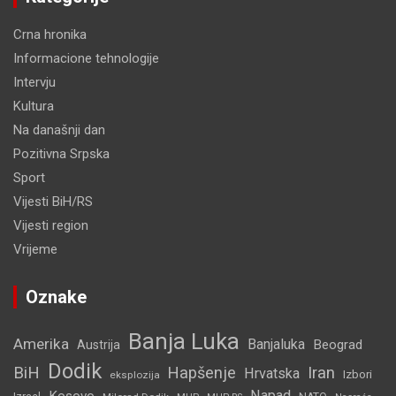
Crna hronika
Informacione tehnologije
Intervju
Kultura
Na današnji dan
Pozitivna Srpska
Sport
Vijesti BiH/RS
Vijesti region
Vrijeme
Oznake
Banja Luka
Amerika
Banjaluka
Beograd
Austrija
Dodik
BiH
Hapšenje
Iran
Hrvatska
Izbori
eksplozija
Napad