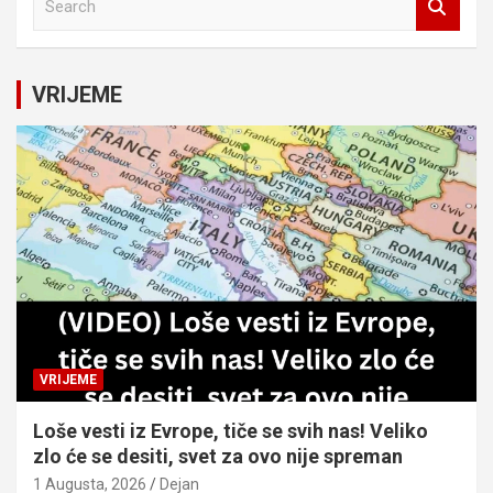
e
a
r
c
VRIJEME
h
VRIJEME
Loše vesti iz Evrope, tiče se svih nas! Veliko
zlo će se desiti, svet za ovo nije spreman
1 Augusta, 2026
Dejan