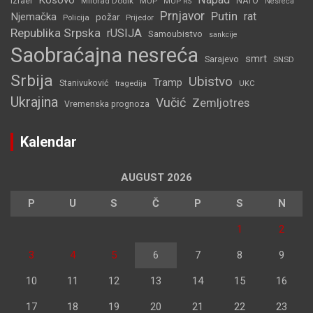
Kosovo
Izrael
Milorad Dodik
MUP
NATO
MUP RS
Nesreća
Prnjavor
Putin
rat
Njemačka
požar
Policija
Prijedor
Republika Srpska
rUSIJA
Samoubistvo
sankcije
Saobraćajna nesreća
smrt
Sarajevo
SNSD
Srbija
Ubistvo
Tramp
Stanivuković
tragedija
UKC
Ukrajina
Vučić
Zemljotres
Vremenska prognoza
Kalendar
AUGUST 2026
P
U
S
Č
P
S
N
1
2
3
4
5
6
7
8
9
10
11
12
13
14
15
16
17
18
19
20
21
22
23