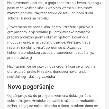
Na sjevernom Jadranu, u gorju i centralnoj Hrvatskoj mogu
pasti veće količine kiše u kratkom vremenu, što može
izazvati poplave. Najintenzivnije će biti u drugom dijelu
subote i u noći na nedjelju.
„Povremeno će padati kiša, često i izraženi pljuskovi s
grmljavinom, a vjerovatno je i grmljavinsko nevrijeme
praćeni prolazno jakim i olujnim vjetrom. Lokalno je
moguća i grad, a na Jadranu pijavice. Pretežno treba
računati na obilnu kišu“, poručili su iz Državnog
hidrometeorološkog zavoda u vanrednom saopštenju,
prenosi Jutarnji
Nad Italijom će se razviti nova ciklona koja će u noći na
utorak preći preko Hrvatske, donoseći novu rundu
nestabilnog i vlažnog vazduha.
Novo pogoršanje
Objašnjavaju da do promjene vremena dolazi jer će u
subotu krajeve Hrvatske zahvatiti izražena termobarička
dolina u kojoj se nalazi visinska ciklona, a tokom dana će