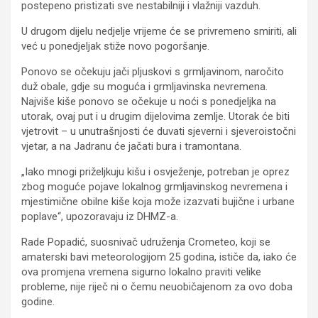
postepeno pristizati sve nestabilniji i vlažniji vazduh.
U drugom dijelu nedjelje vrijeme će se privremeno smiriti, ali
već u ponedjeljak stiže novo pogoršanje.
Ponovo se očekuju jači pljuskovi s grmljavinom, naročito
duž obale, gdje su moguća i grmljavinska nevremena.
Najviše kiše ponovo se očekuje u noći s ponedjeljka na
utorak, ovaj put i u drugim dijelovima zemlje. Utorak će biti
vjetrovit – u unutrašnjosti će duvati sjeverni i sjeveroistočni
vjetar, a na Jadranu će jačati bura i tramontana.
„Iako mnogi priželjkuju kišu i osvježenje, potreban je oprez
zbog moguće pojave lokalnog grmljavinskog nevremena i
mjestimične obilne kiše koja može izazvati bujične i urbane
poplave“, upozoravaju iz DHMZ-a.
Rade Popadić, suosnivač udruženja Crometeo, koji se
amaterski bavi meteorologijom 25 godina, ističe da, iako će
ova promjena vremena sigurno lokalno praviti velike
probleme, nije riječ ni o čemu neuobičajenom za ovo doba
godine.