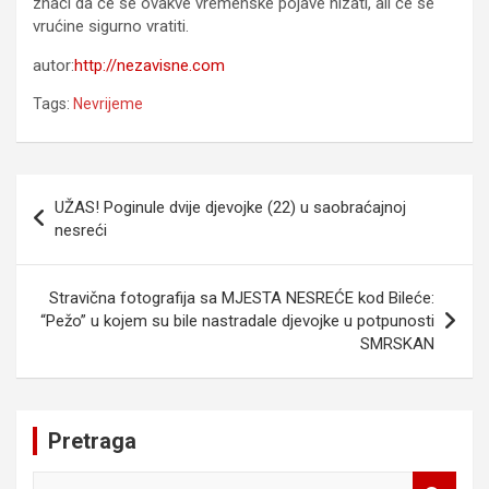
znači da će se ovakve vremenske pojave nizati, ali će se
vrućine sigurno vratiti.
autor:
http://nezavisne.com
Tags:
Nevrijeme
Navigacija
UŽAS! Poginule dvije djevojke (22) u saobraćajnoj
članaka
nesreći
Stravična fotografija sa MJESTA NESREĆE kod Bileće:
“Pežo” u kojem su bile nastradale djevojke u potpunosti
SMRSKAN
Pretraga
S