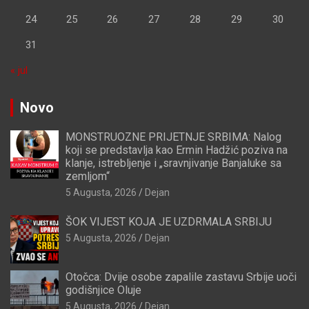
24
25
26
27
28
29
30
31
« jul
Novo
MONSTRUOZNE PRIJETNJE SRBIMA: Nalog
koji se predstavlja kao Ermin Hadžić poziva na
klanje, istrebljenje i „sravnjivanje Banjaluke sa
zemljom“
5 Augusta, 2026
Dejan
ŠOK VIJEST KOJA JE UZDRMALA SRBIJU
5 Augusta, 2026
Dejan
Otočca: Dvije osobe zapalile zastavu Srbije uoči
godišnjice Oluje
5 Augusta, 2026
Dejan