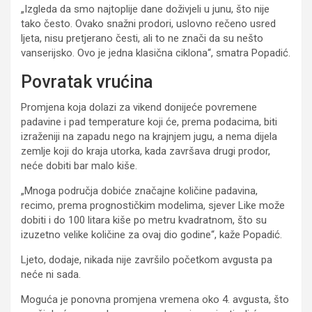
„Izgleda da smo najtoplije dane doživjeli u junu, što nije
tako često. Ovako snažni prodori, uslovno rečeno usred
ljeta, nisu pretjerano česti, ali to ne znači da su nešto
vanserijsko. Ovo je jedna klasična ciklona“, smatra Popadić.
Povratak vrućina
Promjena koja dolazi za vikend donijeće povremene
padavine i pad temperature koji će, prema podacima, biti
izraženiji na zapadu nego na krajnjem jugu, a nema dijela
zemlje koji do kraja utorka, kada završava drugi prodor,
neće dobiti bar malo kiše.
„Mnoga područja dobiće značajne količine padavina,
recimo, prema prognostičkim modelima, sjever Like može
dobiti i do 100 litara kiše po metru kvadratnom, što su
izuzetno velike količine za ovaj dio godine“, kaže Popadić.
Ljeto, dodaje, nikada nije završilo početkom avgusta pa
neće ni sada.
Moguća je ponovna promjena vremena oko 4. avgusta, što