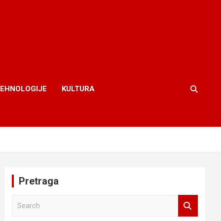
TEHNOLOGIJE
KULTURA
Pretraga
S
e
a