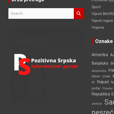
Pozitivna Sr
Sport
S
Vijesti BiH/R
e
Vijesti region
a
r
Vrijeme
c
h
Oznake
Amerika
Au
Banjaluka
B
Ha
eksplozija
Izbori
Izrael
Napad
N
RS
požar
Prijedor
Republika 
Sa
sankcije
nesreć