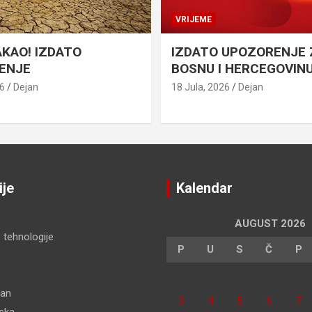
VRIJEME
AKAO! IZDATO
IZDATO UPOZORENJE 
ENJE
BOSNU I HERCEGOVIN
26
Dejan
18 Jula, 2026
Dejan
ije
Kalendar
AUGUST 2026
 tehnologije
P
U
S
Č
P
dan
3
4
5
6
7