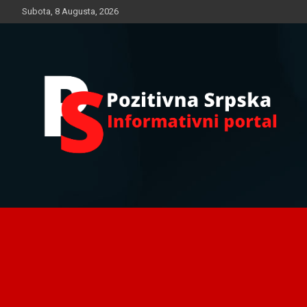
Skip
Subota, 8 Augusta, 2026
to
content
Informativni portal
Pozitivna Srpska