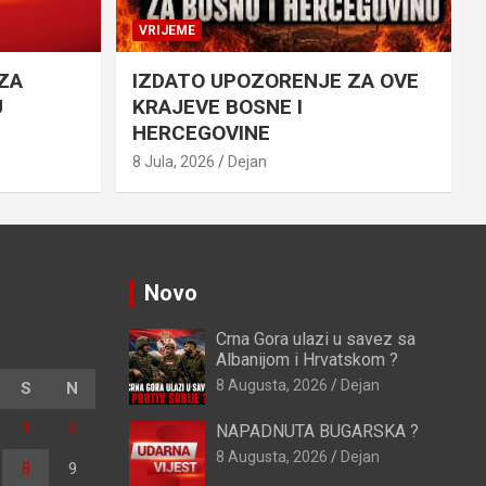
VRIJEME
ZA
IZDATO UPOZORENJE ZA OVE
U
KRAJEVE BOSNE I
HERCEGOVINE
8 Jula, 2026
Dejan
Novo
Crna Gora ulazi u savez sa
Albanijom i Hrvatskom ?
8 Augusta, 2026
Dejan
S
N
1
2
NAPADNUTA BUGARSKA ?
8 Augusta, 2026
Dejan
8
9