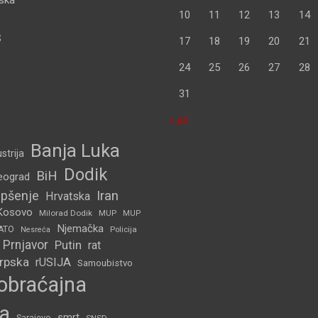
pska
10
11
12
13
14
S
17
18
19
20
21
24
25
26
27
28
31
« jul
Banja Luka
strija
Dodik
BiH
eograd
pšenje
Iran
Hrvatska
Kosovo
Milorad Dodik
MUP
MUP
Njemačka
ATO
Policija
Nesreća
Prnjavor
Putin
rat
Srpska
rUSIJA
Samoubistvo
obraćajna
a
smrt
Sarajevo