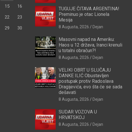
15
16
TUGUJE ČITAVA ARGENTINA!
Preminuo je otac Lionela
22
23
Mesija
8 Augusta, 2026
Dejan
29
30
Masovni napad na Ameriku:
Haos u 12 država, Iranci krenuli
u totalni obračun?!
8 Augusta, 2026
Dejan
VELIKI OBRT U SLUČAJU
DANKE ILIĆ Obustavljen
postupak protiv Radoslava
Dragijevića, evo šta će se sada
dešavati
8 Augusta, 2026
Dejan
SUDAR VOZOVA U
HRVATSKOJ
8 Augusta, 2026
Dejan