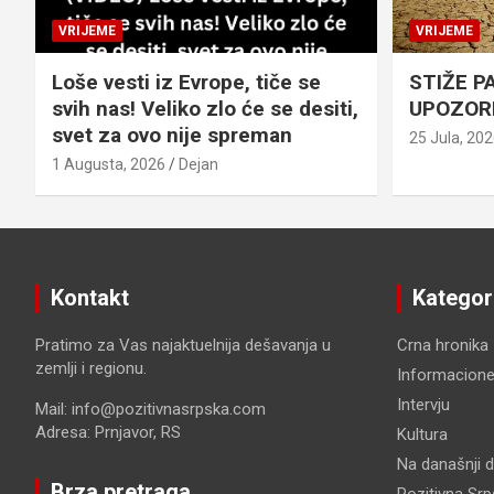
VRIJEME
VRIJEME
Loše vesti iz Evrope, tiče se
STIŽE P
svih nas! Veliko zlo će se desiti,
UPOZOR
svet za ovo nije spreman
25 Jula, 20
1 Augusta, 2026
Dejan
Kontakt
Kategor
Pratimo za Vas najaktuelnija dešavanja u
Crna hronika
zemlji i regionu.
Informacione
Intervju
Mail: info@pozitivnasrpska.com
Adresa: Prnjavor, RS
Kultura
Na današnji 
Brza pretraga