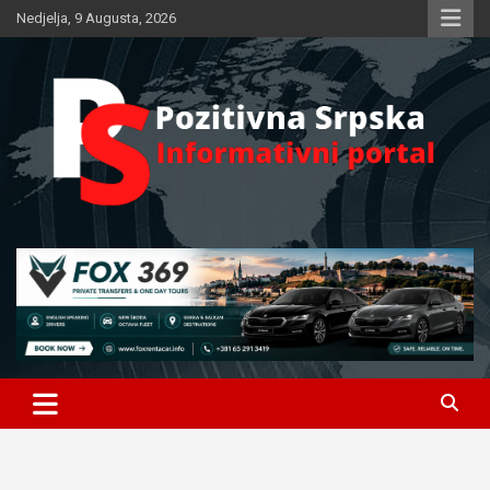
Skip
Nedjelja, 9 Augusta, 2026
to
content
Informativni portal
Pozitivna Srpska