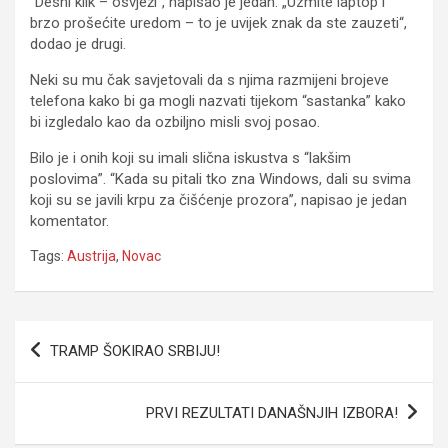
“Desni klik – osvježi“, napisao je jedan. „Uzmite laptop i
brzo prošećite uredom – to je uvijek znak da ste zauzeti“,
dodao je drugi.
Neki su mu čak savjetovali da s njima razmijeni brojeve
telefona kako bi ga mogli nazvati tijekom “sastanka” kako
bi izgledalo kao da ozbiljno misli svoj posao.
Bilo je i onih koji su imali slična iskustva s “lakšim
poslovima”. “Kada su pitali tko zna Windows, dali su svima
koji su se javili krpu za čišćenje prozora”, napisao je jedan
komentator.
Tags:
Austrija
,
Novac
Navigacija
TRAMP ŠOKIRAO SRBIJU!
članaka
PRVI REZULTATI DANAŠNJIH IZBORA!