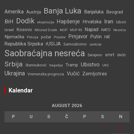
Banja Luka
Amerika
Banjaluka
Beograd
Austrija
Dodik
BiH
Hapšenje
Iran
Hrvatska
Izbori
eksplozija
Napad
Kosovo
Izrael
Milorad Dodik
MUP
NATO
MUP RS
Nesreća
Prnjavor
Putin
rat
Njemačka
požar
Policija
Prijedor
Republika Srpska
rUSIJA
Samoubistvo
sankcije
Saobraćajna nesreća
smrt
Sarajevo
SNSD
Srbija
Ubistvo
Tramp
Stanivuković
tragedija
UKC
Ukrajina
Vučić
Zemljotres
Vremenska prognoza
Kalendar
AUGUST 2026
P
U
S
Č
P
S
N
1
2