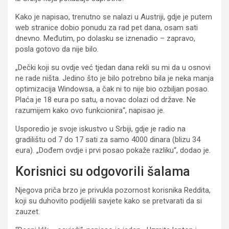
Kako je napisao, trenutno se nalazi u Austriji, gdje je putem
web stranice dobio ponudu za rad pet dana, osam sati
dnevno. Međutim, po dolasku se iznenadio – zapravo,
posla gotovo da nije bilo.
„Dečki koji su ovdje već tjedan dana rekli su mi da u osnovi
ne rade ništa. Jedino što je bilo potrebno bila je neka manja
optimizacija Windowsa, a čak ni to nije bio ozbiljan posao.
Plaća je 18 eura po satu, a novac dolazi od države. Ne
razumijem kako ovo funkcionira“, napisao je.
Usporedio je svoje iskustvo u Srbiji, gdje je radio na
gradilištu od 7 do 17 sati za samo 4000 dinara (blizu 34
eura). „Dođem ovdje i prvi posao pokaže razliku“, dodao je.
Korisnici su odgovorili šalama
Njegova priča brzo je privukla pozornost korisnika Reddita,
koji su duhovito podijelili savjete kako se pretvarati da si
zauzet.