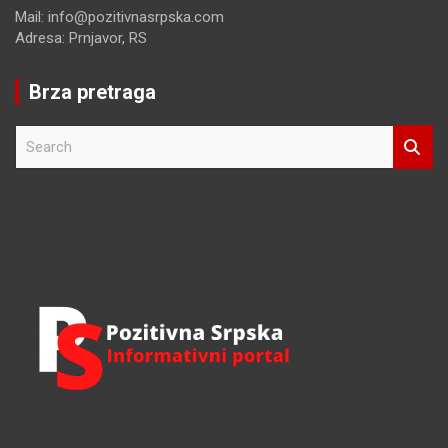
Mail: info@pozitivnasrpska.com
Adresa: Prnjavor, RS
Brza pretraga
S
e
a
r
c
h