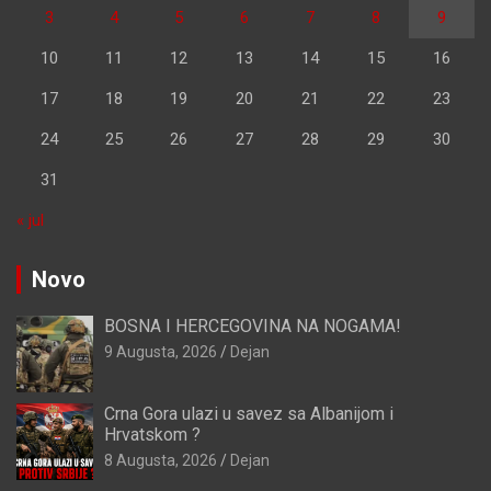
3
4
5
6
7
8
9
10
11
12
13
14
15
16
17
18
19
20
21
22
23
24
25
26
27
28
29
30
31
« jul
Novo
BOSNA I HERCEGOVINA NA NOGAMA!
9 Augusta, 2026
Dejan
Crna Gora ulazi u savez sa Albanijom i
Hrvatskom ?
8 Augusta, 2026
Dejan