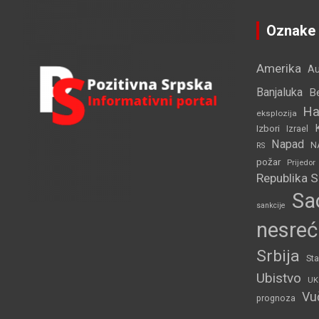
c
h
Oznake
Amerika
Au
Banjaluka
B
Ha
eksplozija
Izbori
Izrael
Napad
N
RS
požar
Prijedor
Republika 
Sa
sankcije
nesreć
Srbija
Sta
Ubistvo
UK
Vu
prognoza