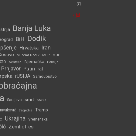
31
« jul
Banja Luka
strija
Dodik
BiH
eograd
pšenje
Iran
Hrvatska
Kosovo
Milorad Dodik
MUP
MUP
Njemačka
ATO
Policija
Nesreća
Prnjavor
Putin
rat
Srpska
rUSIJA
Samoubistvo
obraćajna
a
smrt
Sarajevo
SNSD
Tramp
nivuković
tragedija
Ukrajina
C
Vremenska
čić
Zemljotres