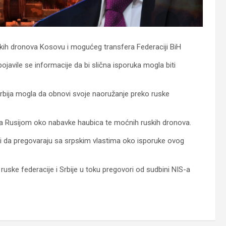
rskih dronova Kosovu i mogućeg transfera Federaciji BiH
javile se informacije da bi slična isporuka mogla biti
Srbija mogla da obnovi svoje naoružanje preko ruske
sa Rusijom oko nabavke haubica te moćnih ruskih dronova.
li da pregovaraju sa srpskim vlastima oko isporuke ovog
ruske federacije i Srbije u toku pregovori od sudbini NIS-a