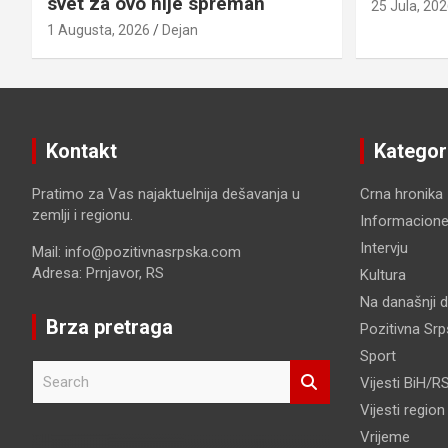
svet za ovo nije spreman
25 Jula, 20
1 Augusta, 2026
Dejan
Kontakt
Kategor
Pratimo za Vas najaktuelnija dešavanja u
Crna hronika
zemlji i regionu.
Informacione
Intervju
Mail: info@pozitivnasrpska.com
Adresa: Prnjavor, RS
Kultura
Na današnji 
Brza pretraga
Pozitivna Sr
Sport
S
Vijesti BiH/R
e
Vijesti region
a
r
Vrijeme