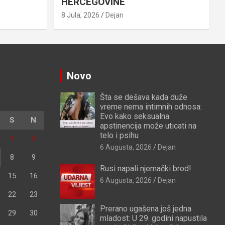
HERCEGOVINE
8 Jula, 2026
Dejan
Novo
Šta se dešava kada duže
vreme nema intimnih odnosa:
Evo kako seksualna
S
N
apstinencija može uticati na
telo i psihu
1
2
6 Augusta, 2026
Dejan
8
9
Rusi napali njemački brod!
15
16
6 Augusta, 2026
Dejan
22
23
Prerano ugašena još jedna
29
30
mladost: U 29. godini napustila