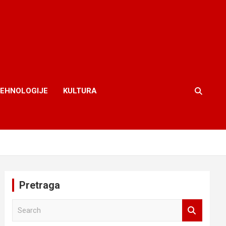
TEHNOLOGIJE
KULTURA
Pretraga
S
e
a