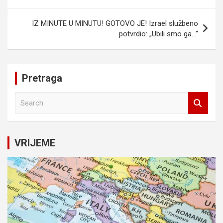
IZ MINUTE U MINUTU! GOTOVO JE! Izrael službeno
potvrdio: „Ubili smo ga…“
Pretraga
S
e
a
r
c
VRIJEME
h