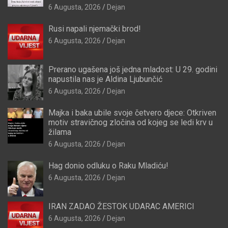
6 Augusta, 2026
Dejan
Rusi napali njemački brod!
6 Augusta, 2026
Dejan
Prerano ugašena još jedna mladost: U 29. godini
napustila nas je Aldina Ljubunčić
6 Augusta, 2026
Dejan
Majka i baka ubile svoje četvero djece: Otkriven
motiv stravičnog zločina od kojeg se ledi krv u
žilama
6 Augusta, 2026
Dejan
Hag donio odluku o Raku Mladiću!
6 Augusta, 2026
Dejan
IRAN ZADAO ŽESTOK UDARAC AMERICI
6 Augusta, 2026
Dejan