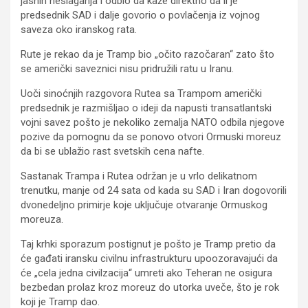
jasnih neslaganja i odbio da kaže direktno da li je
predsednik SAD i dalje govorio o povlačenja iz vojnog
saveza oko iranskog rata.
Rute je rekao da je Tramp bio „očito razočaran“ zato što
se američki saveznici nisu pridružili ratu u Iranu.
Uoči sinoćnjih razgovora Rutea sa Trampom američki
predsednik je razmišljao o ideji da napusti transatlantski
vojni savez pošto je nekoliko zemalja NATO odbila njegove
pozive da pomognu da se ponovo otvori Ormuski moreuz
da bi se ublažio rast svetskih cena nafte.
Sastanak Trampa i Rutea održan je u vrlo delikatnom
trenutku, manje od 24 sata od kada su SAD i Iran dogovorili
dvonedeljno primirje koje uključuje otvaranje Ormuskog
moreuza.
Taj krhki sporazum postignut je pošto je Tramp pretio da
će gađati iransku civilnu infrastrukturu upoozoravajući da
će „cela jedna civilzacija“ umreti ako Teheran ne osigura
bezbedan prolaz kroz moreuz do utorka uveče, što je rok
koji je Tramp dao.