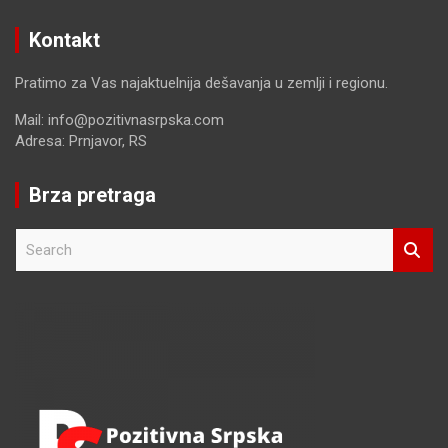
Kontakt
Pratimo za Vas najaktuelnija dešavanja u zemlji i regionu.
Mail: info@pozitivnasrpska.com
Adresa: Prnjavor, RS
Brza pretraga
S
e
a
r
c
h