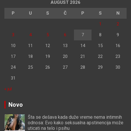
AUGUST 2026
P
U
S
Č
P
S
N
1
2
3
4
5
6
7
8
9
10
11
12
13
14
15
16
17
18
19
20
21
22
23
24
25
26
27
28
29
30
31
« jul
Novo
Šta se dešava kada duže vreme nema intimnih
odnosa: Evo kako seksualna apstinencija može
uticati na telo i psihu