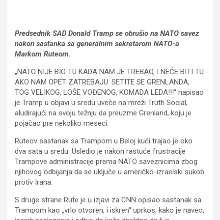
Predsednik SAD Donald Tramp se obrušio na NATO savez
nakon sastanka sa generalnim sekretarom NATO-a
Markom Ruteom.
„NATO NIJE BIO TU KADA NAM JE TREBAO, I NEĆE BITI TU
AKO NAM OPET ZATREBAJU. SETITE SE GRENLANDA,
TOG VELIKOG, LOŠE VOĐENOG, KOMADA LEDA!!!“ napisao
je Tramp u objavi u sredu uveče na mreži Truth Social,
aludirajući na svoju težnju da preuzme Grenland, koju je
pojačao pre nekoliko meseci.
Ruteov sastanak sa Trampom u Beloj kući trajao je oko
dva sata u sredu. Usledio je nakon rastuće frustracije
Trampove administracije prema NATO saveznicima zbog
njihovog odbijanja da se uključe u američko-izraelski sukob
protiv Irana.
S druge strane Rute je u izjavi za CNN opisao sastanak sa
Trampom kao „vrlo otvoren, i iskren“ uprkos, kako je naveo,