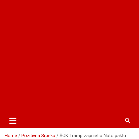
Home
Pozitivna Srpska
ŠOK Tramp zaprijetio Nato paktu