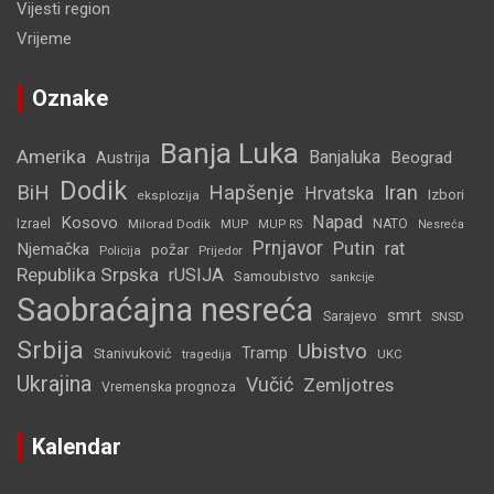
Vijesti region
Vrijeme
Oznake
Banja Luka
Amerika
Banjaluka
Beograd
Austrija
Dodik
BiH
Hapšenje
Iran
Hrvatska
Izbori
eksplozija
Napad
Kosovo
Izrael
Milorad Dodik
MUP
NATO
MUP RS
Nesreća
Prnjavor
Putin
rat
Njemačka
požar
Policija
Prijedor
Republika Srpska
rUSIJA
Samoubistvo
sankcije
Saobraćajna nesreća
smrt
Sarajevo
SNSD
Srbija
Ubistvo
Tramp
Stanivuković
tragedija
UKC
Ukrajina
Vučić
Zemljotres
Vremenska prognoza
Kalendar