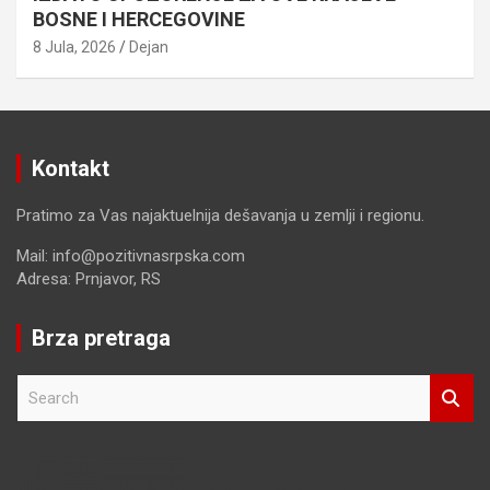
BOSNE I HERCEGOVINE
8 Jula, 2026
Dejan
Kontakt
Pratimo za Vas najaktuelnija dešavanja u zemlji i regionu.
Mail: info@pozitivnasrpska.com
Adresa: Prnjavor, RS
Brza pretraga
S
e
a
r
c