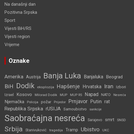
Na današnji dan
Pozitivna Srpska
Sport
Vijesti BiH/RS
Vijesti region
Vrijeme
Oznake
Banja Luka
Amerika
Banjaluka
Beograd
Austrija
Dodik
BiH
Hapšenje
Iran
Hrvatska
Izbori
eksplozija
Napad
Kosovo
Izrael
Milorad Dodik
MUP
NATO
MUP RS
Nesreća
Prnjavor
Putin
rat
Njemačka
požar
Policija
Prijedor
Republika Srpska
rUSIJA
Samoubistvo
sankcije
Saobraćajna nesreća
smrt
Sarajevo
SNSD
Srbija
Ubistvo
Tramp
Stanivuković
tragedija
UKC