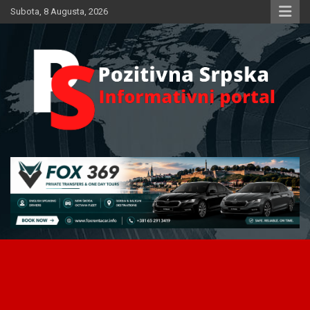
Skip
Subota, 8 Augusta, 2026
to
content
Informativni portal
Pozitivna Srpska