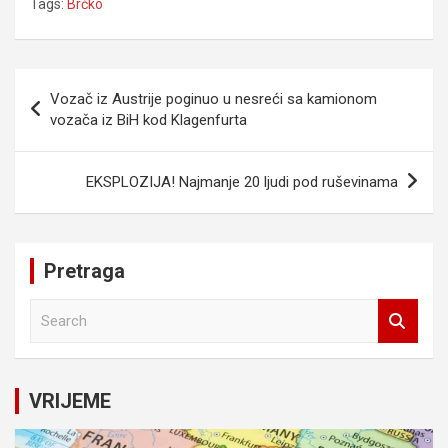
Tags:
Brčko
Navigacija
Vozač iz Austrije poginuo u nesreći sa kamionom
članaka
vozača iz BiH kod Klagenfurta
EKSPLOZIJA! Najmanje 20 ljudi pod ruševinama
Pretraga
S
e
a
r
c
VRIJEME
h