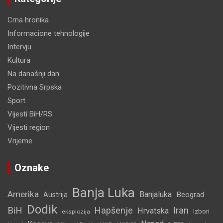
Crna hronika
Informacione tehnologije
Intervju
Kultura
Na današnji dan
Pozitivna Srpska
Sport
Vijesti BiH/RS
Vijesti region
Vrijeme
Oznake
Banja Luka
Amerika
Banjaluka
Beograd
Austrija
Dodik
BiH
Hapšenje
Iran
Hrvatska
Izbori
eksplozija