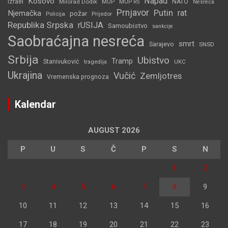
Napad
Kosovo
Izrael
Milorad Dodik
MUP
NATO
MUP RS
Nesreća
Prnjavor
Putin
rat
Njemačka
požar
Policija
Prijedor
Republika Srpska
rUSIJA
Samoubistvo
sankcije
Saobraćajna nesreća
smrt
Sarajevo
SNSD
Srbija
Ubistvo
Tramp
Stanivuković
tragedija
UKC
Ukrajina
Vučić
Zemljotres
Vremenska prognoza
Kalendar
AUGUST 2026
P
U
S
Č
P
S
N
1
2
3
4
5
6
7
8
9
10
11
12
13
14
15
16
17
18
19
20
21
22
23