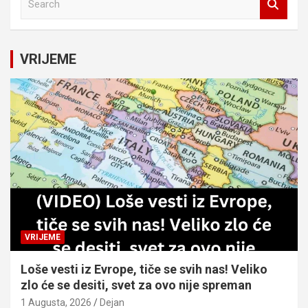
e
a
r
c
VRIJEME
h
VRIJEME
Loše vesti iz Evrope, tiče se svih nas! Veliko
zlo će se desiti, svet za ovo nije spreman
1 Augusta, 2026
Dejan