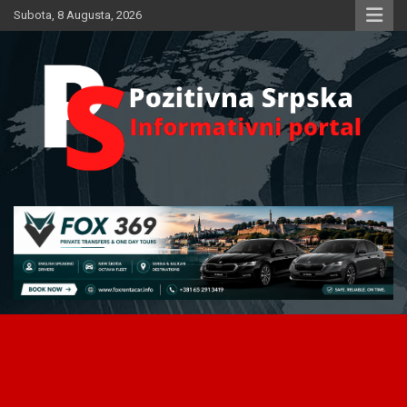
Skip
Subota, 8 Augusta, 2026
to
content
Informativni portal
Pozitivna Srpska