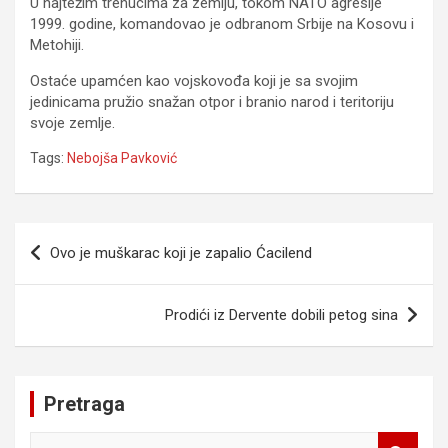
U najtežim trenucima za zemlju, tokom NATO agresije
1999. godine, komandovao je odbranom Srbije na Kosovu i
Metohiji.
Ostaće upamćen kao vojskovođa koji je sa svojim
jedinicama pružio snažan otpor i branio narod i teritoriju
svoje zemlje.
Tags:
Nebojša Pavković
Navigacija
Ovo je muškarac koji je zapalio Ćacilend
članaka
Prodići iz Dervente dobili petog sina
Pretraga
S