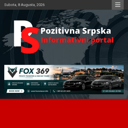
Skip
Subota, 8 Augusta, 2026
to
content
Informativni portal
Pozitivna Srpska