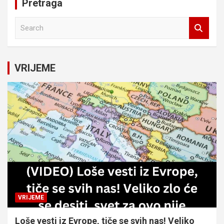
Pretraga
S
e
a
r
c
VRIJEME
h
VRIJEME
Loše vesti iz Evrope, tiče se svih nas! Veliko