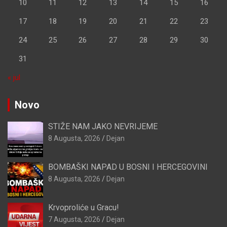
10
11
12
13
14
15
16
17
18
19
20
21
22
23
24
25
26
27
28
29
30
31
« jul
Novo
STIŽE NAM JAKO NEVRIJEME
8 Augusta, 2026
Dejan
BOMBAŠKI NAPAD U BOSNI I HERCEGOVINI
8 Augusta, 2026
Dejan
Krvoproliće u Gracu!
7 Augusta, 2026
Dejan