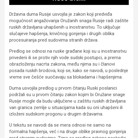
Državna duma Rusije usvojila je zakon koji predviđa
mogućnost angažovanja Oružanih snaga Rusije radi zaštite
ruskih državljana uhapšenih u inostranstvu. To uključuje
slučajeve hapšenja, krivičnog gonjenja i drugih oblika
procesuiranja pred sudovima stranih država.
Predlog se odnosi na ruske građane koji su u inostranstvu
privedeni ili se protiv njih vode sudski postupci, a prema
obrazloženju nacrta zakona, među njima su i članovi
posada ruskih brodova, koji se, kako se navodi, u poslednje
vreme sve češće suočavaju sa blokadama i hapšenjima.
Duma usvojila predlog u prvom čitanju Ruski poslanici
podržali su u prvom čitanju zakon kojim bi Oružane snage
Rusije mogle da budu uključene u zaštitu ruskih državljana
van granica zemlje u situacijama kada su oni uhapšeni ili
izloženi sudskom progonu u drugim državama.
U tekstu se navodi da se mera odnosi ne samo na
formalna hapšenja, već i na druge oblike pravnog gonjenja