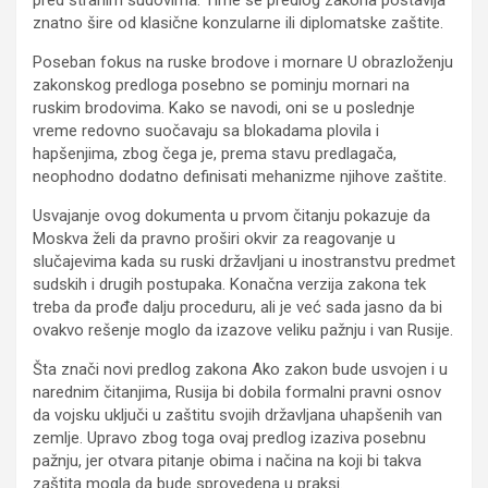
pred stranim sudovima. Time se predlog zakona postavlja
znatno šire od klasične konzularne ili diplomatske zaštite.
Poseban fokus na ruske brodove i mornare U obrazloženju
zakonskog predloga posebno se pominju mornari na
ruskim brodovima. Kako se navodi, oni se u poslednje
vreme redovno suočavaju sa blokadama plovila i
hapšenjima, zbog čega je, prema stavu predlagača,
neophodno dodatno definisati mehanizme njihove zaštite.
Usvajanje ovog dokumenta u prvom čitanju pokazuje da
Moskva želi da pravno proširi okvir za reagovanje u
slučajevima kada su ruski državljani u inostranstvu predmet
sudskih i drugih postupaka. Konačna verzija zakona tek
treba da prođe dalju proceduru, ali je već sada jasno da bi
ovakvo rešenje moglo da izazove veliku pažnju i van Rusije.
Šta znači novi predlog zakona Ako zakon bude usvojen i u
narednim čitanjima, Rusija bi dobila formalni pravni osnov
da vojsku uključi u zaštitu svojih državljana uhapšenih van
zemlje. Upravo zbog toga ovaj predlog izaziva posebnu
pažnju, jer otvara pitanje obima i načina na koji bi takva
zaštita mogla da bude sprovedena u praksi.