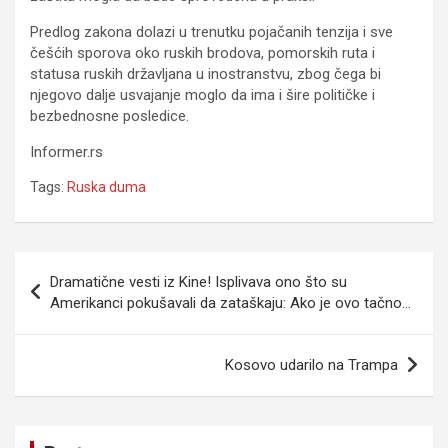
Predlog zakona dolazi u trenutku pojačanih tenzija i sve
češćih sporova oko ruskih brodova, pomorskih ruta i
statusa ruskih državljana u inostranstvu, zbog čega bi
njegovo dalje usvajanje moglo da ima i šire političke i
bezbednosne posledice.
Informer.rs
Tags:
Ruska duma
Navigacija
Dramatične vesti iz Kine! Isplivava ono što su
članaka
Amerikanci pokušavali da zataškaju: Ako je ovo tačno…
Kosovo udarilo na Trampa