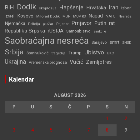
Dodik
BiH
Hapšenje
Iran
Hrvatska
Izbori
eksplozija
Napad
Kosovo
Izrael
Milorad Dodik
MUP
NATO
MUP RS
Nesreća
Prnjavor
Putin
rat
Njemačka
požar
Policija
Prijedor
Republika Srpska
rUSIJA
Samoubistvo
sankcije
Saobraćajna nesreća
smrt
Sarajevo
SNSD
Srbija
Ubistvo
Tramp
Stanivuković
tragedija
UKC
Ukrajina
Vučić
Zemljotres
Vremenska prognoza
Kalendar
AUGUST 2026
P
U
S
Č
P
S
N
1
2
3
4
5
6
7
8
9