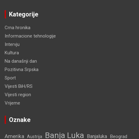
Kategorije
Crna hronika
Informacione tehnologije
Intervju
Kultura
Na današnji dan
Pozitivna Srpska
Sport
Vijesti BiH/RS
Vijesti region
Vrijeme
Oznake
Banja Luka
Amerika
Banjaluka
Beograd
Austrija