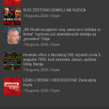
RUSI ŽESTOKO UDARILI NA VUČIĆA
7 Augusta, 2026
Dejan
„Mi Hrvati ne pijemo vina, samo krvi četnika iz
Knina“: Isplivalo još skandaloznih detalja sa
„proslave“ Oluje
7 Augusta, 2026
Dejan
Hrvatski oficir o likvidaciji 500 srpskih civila 5.
avgusta 1995. kod zaseoka Januzi, opština
Glina, Banija
7 Augusta, 2026
Dejan
UŽAS U BOSNI I HERCEGOVINI! Žena ubila
muža
7 Augusta, 2026
Dejan