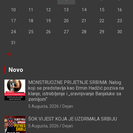
10
11
12
13
14
15
16
17
18
19
20
21
22
23
24
25
26
27
28
29
30
31
« jul
Novo
MONSTRUOZNE PRIJETNJE SRBIMA: Nalog
koji se predstavlja kao Ermin Hadžić poziva na
klanje, istrebljenje i „sravnjivanje Banjaluke sa
zemljom“
5 Augusta, 2026
Dejan
ŠOK VIJEST KOJA JE UZDRMALA SRBIJU
5 Augusta, 2026
Dejan