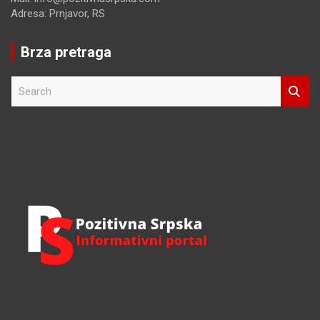
Adresa: Prnjavor, RS
Brza pretraga
S
e
a
r
c
h