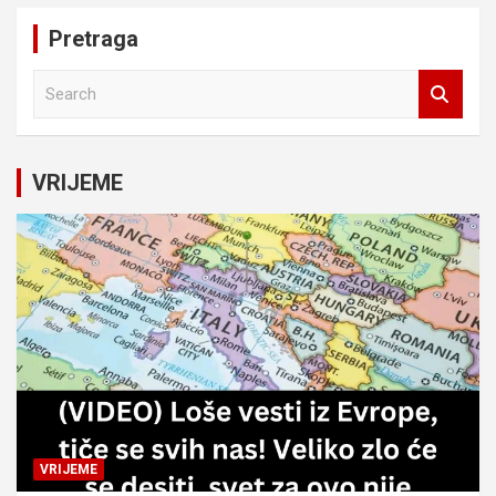
Pretraga
S
e
a
r
c
VRIJEME
h
VRIJEME