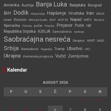
Banja Luka
Amerika
Banjaluka
Beograd
Austrija
Dodik
BiH
Hapšenje
Iran
Hrvatska
Izbori
eksplozija
Napad
Kosovo
Izrael
Milorad Dodik
MUP
NATO
MUP RS
Nesreća
Prnjavor
Putin
rat
Njemačka
požar
Policija
Prijedor
Republika Srpska
rUSIJA
Samoubistvo
sankcije
Saobraćajna nesreća
smrt
Sarajevo
SNSD
Srbija
Ubistvo
Tramp
Stanivuković
tragedija
UKC
Ukrajina
Vučić
Zemljotres
Vremenska prognoza
Kalendar
AUGUST 2026
P
U
S
Č
P
S
N
1
2
3
4
5
6
7
8
9