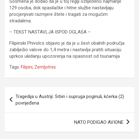
Sosmeña je dodao da je u toj regiji ozlijeđeno najmanje
129 osoba, dok spasilačke i hitne službe nastavljaju
procjenjivati razmjere štete i tragati za mogućim
stradalima.
– TEKST NASTAVLJA ISPOD OGLASA –
Filipinski Phivolcs objavio je da je u šest obalnih područja
zabilježio valove do 1,4 metra i nastavlja pratiti situaciju
uprkos ukidanju upozorenja na opasnost od tsunamija.
Tags:
Filipini
,
Zemljotres
Navigacija
Tragedija u Austriji: Srbin i supruga poginuli, kćerka (2)
članaka
povrijeđena
NATO PODIGAO AVIONE