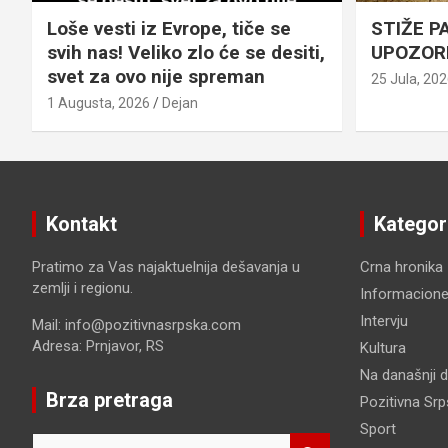
Loše vesti iz Evrope, tiče se
STIŽE P
svih nas! Veliko zlo će se desiti,
UPOZOR
svet za ovo nije spreman
25 Jula, 20
1 Augusta, 2026
Dejan
Kontakt
Kategor
Pratimo za Vas najaktuelnija dešavanja u
Crna hronika
zemlji i regionu.
Informacione
Intervju
Mail: info@pozitivnasrpska.com
Adresa: Prnjavor, RS
Kultura
Na današnji 
Brza pretraga
Pozitivna Sr
Sport
S