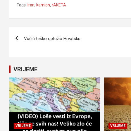
Tags:
Iran
,
kamion
,
rAKETA
Navigacija
Vučić teško optužio Hrvatsku
članaka
VRIJEME
VRIJEME
VRIJEME