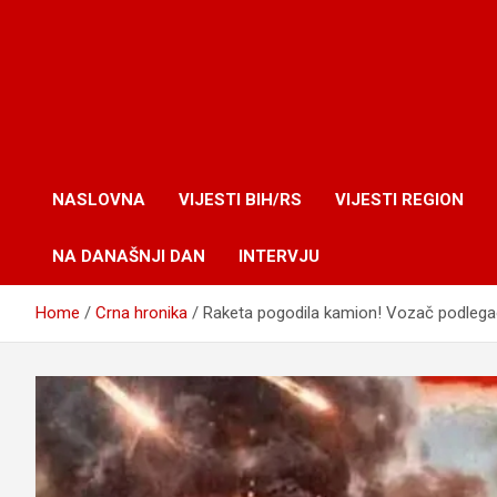
NASLOVNA
VIJESTI BIH/RS
VIJESTI REGION
NA DANAŠNJI DAN
INTERVJU
Home
Crna hronika
Raketa pogodila kamion! Vozač podlega