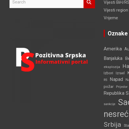
Vijesti BiH/R
e
Vijesti region
a
r
Vrijeme
c
h
Oznake
Amerika
Au
Banjaluka
B
Ha
eksplozija
Izbori
Izrael
Napad
N
RS
požar
Prijedor
Republika 
Sa
sankcije
nesreć
Srbija
Sta