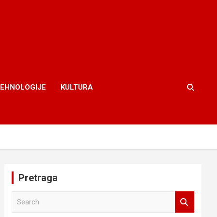
TEHNOLOGIJE
KULTURA
Pretraga
S
e
a