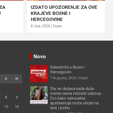
ZA
IZDATO UPOZORENJE ZA OVE
U
KRAJEVE BOSNE I
HERCEGOVINE
8 Jula, 2026
Dejan
Novo
Katastrofa u Bosni i
Hercegovini
7 Augusta, 2026
Dejan
S
N
1
2
Šta se dešava kada duže
vreme nema intimnih odnosa:
8
9
Evo kako seksualna
apstinencija može uticati na
15
16
telo i psihu