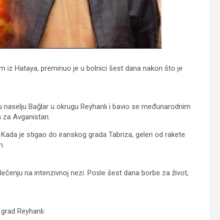
m iz Hataya, preminuo je u bolnici šest dana nakon što je
 u naselju Bağlar u okrugu Reyhanlı i bavio se međunarodnim
m za Avganistan.
Kada je stigao do iranskog grada Tabriza, geleri od rakete
n.
lečenju na intenzivnoj nezi. Posle šest dana borbe za život,
 grad Reyhanlı.