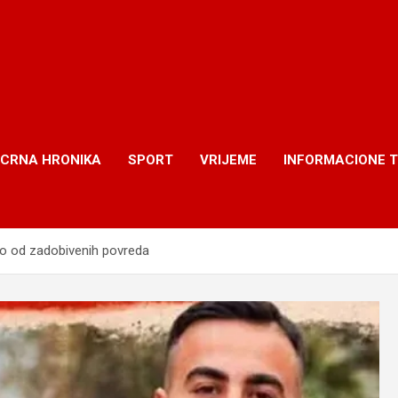
CRNA HRONIKA
SPORT
VRIJEME
INFORMACIONE 
o od zadobivenih povreda