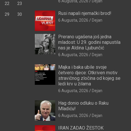
6 Augusta, 2026
Dejan
22
23
Rusi napali njemački brod!
29
30
6 Augusta, 2026
Dejan
Prerano ugašena još jedna
mladost: U 29. godini napustila
nas je Aldina Ljubunčić
6 Augusta, 2026
Dejan
Majka i baka ubile svoje
četvero djece: Otkriven motiv
stravičnog zločina od kojeg se
ledi krv u žilama
6 Augusta, 2026
Dejan
Hag donio odluku o Raku
Mladiću!
6 Augusta, 2026
Dejan
IRAN ZADAO ŽESTOK