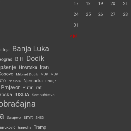
S
17
18
19
20
21
24
25
26
27
28
31
« jul
Banja Luka
strija
Dodik
BiH
eograd
pšenje
Iran
Hrvatska
Kosovo
Milorad Dodik
MUP
MUP
Njemačka
ATO
Policija
Nesreća
Prnjavor
Putin
rat
Srpska
rUSIJA
Samoubistvo
obraćajna
a
smrt
Sarajevo
SNSD
Tramp
nivuković
tragedija