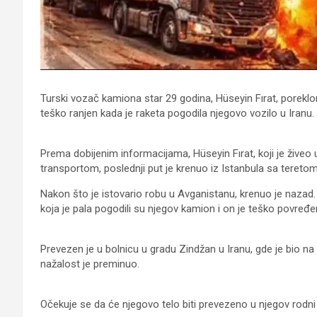
Turski vozač kamiona star 29 godina, Hüseyin Fırat, poreklo
teško ranjen kada je raketa pogodila njegovo vozilo u Iranu.
Prema dobijenim informacijama, Hüseyin Fırat, koji je živeo
transportom, poslednji put je krenuo iz Istanbula sa tereto
Nakon što je istovario robu u Avganistanu, krenuo je nazad. 
koja je pala pogodili su njegov kamion i on je teško povređe
Prevezen je u bolnicu u gradu Zindžan u Iranu, gde je bio na 
nažalost je preminuo.
Očekuje se da će njegovo telo biti prevezeno u njegov rodni