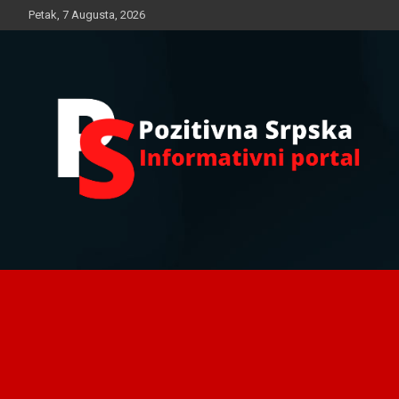
Skip
Petak, 7 Augusta, 2026
to
content
Informativni portal
Pozitivna Srpska