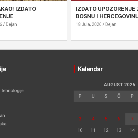
AKAO! IZDATO
IZDATO UPOZORENJE 
ENJE
BOSNU I HERCEGOVIN
26
Dejan
18 Jula, 2026
Dejan
ije
Kalendar
AUGUST 2026
 tehnologije
P
U
S
Č
P
dan
3
4
5
6
7
pska
10
11
12
13
14