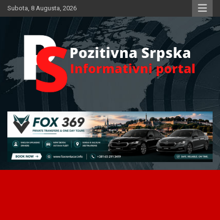
Skip
Subota, 8 Augusta, 2026
to
content
Informativni portal
Pozitivna Srpska