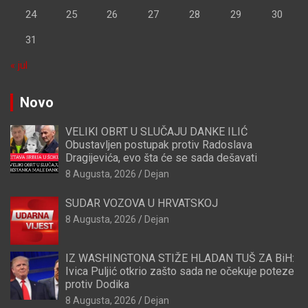
24
25
26
27
28
29
30
31
« jul
Novo
VELIKI OBRT U SLUČAJU DANKE ILIĆ
Obustavljen postupak protiv Radoslava
Dragijevića, evo šta će se sada dešavati
8 Augusta, 2026
Dejan
SUDAR VOZOVA U HRVATSKOJ
8 Augusta, 2026
Dejan
IZ WASHINGTONA STIŽE HLADAN TUŠ ZA BiH:
Ivica Puljić otkrio zašto sada ne očekuje poteze
protiv Dodika
8 Augusta, 2026
Dejan