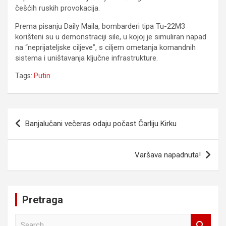
češćih ruskih provokacija.
Prema pisanju Daily Maila, bombarderi tipa Tu-22M3
korišteni su u demonstraciji sile, u kojoj je simuliran napad
na “neprijateljske ciljeve”, s ciljem ometanja komandnih
sistema i uništavanja ključne infrastrukture.
Tags:
Putin
Navigacija
Banjalučani večeras odaju počast Čarliju Kirku
članaka
Varšava napadnuta!
Pretraga
S