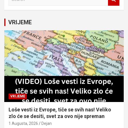
e
a
r
c
VRIJEME
h
VRIJEME
Loše vesti iz Evrope, tiče se svih nas! Veliko
zlo će se desiti, svet za ovo nije spreman
1 Augusta, 2026
Dejan