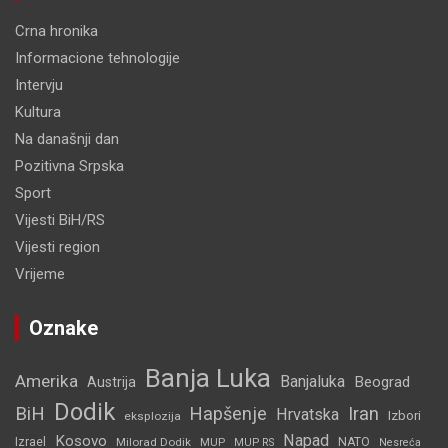
Crna hronika
Informacione tehnologije
Intervju
Kultura
Na današnji dan
Pozitivna Srpska
Sport
Vijesti BiH/RS
Vijesti region
Vrijeme
Oznake
Banja Luka
Amerika
Banjaluka
Beograd
Austrija
Dodik
BiH
Hapšenje
Iran
Hrvatska
Izbori
eksplozija
Napad
Kosovo
Izrael
Milorad Dodik
MUP
NATO
MUP RS
Nesreća