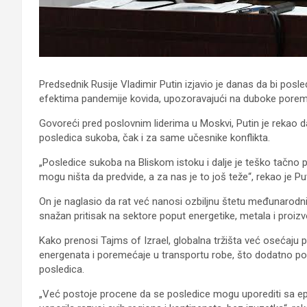
Predsednik Rusije Vladimir Putin izjavio je danas da bi posl
efektima pandemije kovida, upozoravajući na duboke poreme
Govoreći pred poslovnim liderima u Moskvi, Putin je rekao
posledica sukoba, čak i za same učesnike konflikta.
„Posledice sukoba na Bliskom istoku i dalje je teško tačno pre
mogu ništa da predvide, a za nas je to još teže“, rekao je Put
On je naglasio da rat već nanosi ozbiljnu štetu međunarodni
snažan pritisak na sektore poput energetike, metala i proizv
Kako prenosi Tajms of Izrael, globalna tržišta već osećaju
energenata i poremećaje u transportu robe, što dodatno 
posledica.
„Već postoje procene da se posledice mogu uporediti sa 