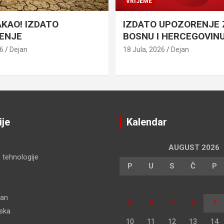
VRIJEME
AKAO! IZDATO
IZDATO UPOZORENJE 
ENJE
BOSNU I HERCEGOVIN
26
Dejan
18 Jula, 2026
Dejan
ije
Kalendar
AUGUST 2026
 tehnologije
P
U
S
Č
P
dan
3
4
5
6
7
pska
10
11
12
13
14