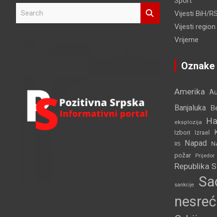
Sport
S
Vijesti BiH/R
e
Vijesti region
a
r
Vrijeme
c
h
Oznake
Amerika
Au
Banjaluka
B
Ha
eksplozija
Izbori
Izrael
Napad
N
RS
požar
Prijedor
Republika 
Sa
sankcije
nesreć