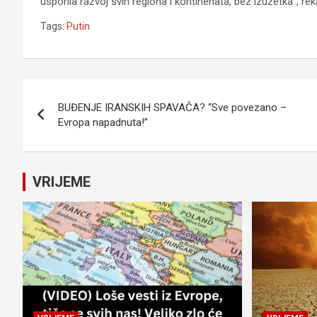
usporila razvoj svih regiona i kontinenata, bez izuzetka“, rek
Tags:
Putin
Navigacija
BUĐENJE IRANSKIH SPAVAČA? “Sve povezano –
članaka
Evropa napadnuta!”
VRIJEME