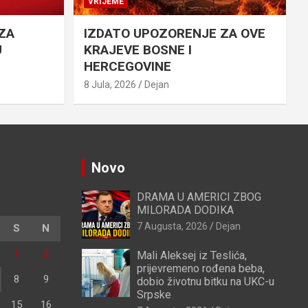
VRIJEME
ZA
IZDATO UPOZORENJE ZA OVE
U
KRAJEVE BOSNE I
HERCEGOVINE
8 Jula, 2026
Dejan
Novo
DRAMA U AMERICI ZBOG
MILORADA DODIKA
7 Augusta, 2026
Dejan
S
N
1
2
Mali Aleksej iz Teslića,
prijevremeno rođena beba,
8
9
dobio životnu bitku na UKC-u
Srpske
15
16