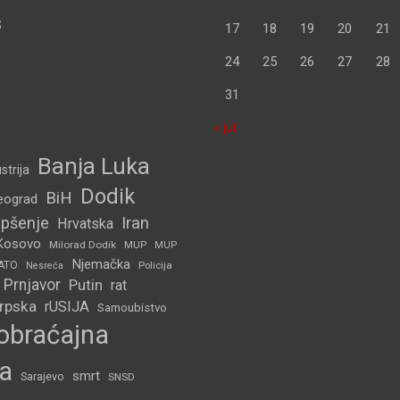
S
17
18
19
20
21
24
25
26
27
28
31
« jul
Banja Luka
strija
Dodik
BiH
eograd
pšenje
Iran
Hrvatska
Kosovo
Milorad Dodik
MUP
MUP
Njemačka
ATO
Policija
Nesreća
Prnjavor
Putin
rat
Srpska
rUSIJA
Samoubistvo
obraćajna
a
smrt
Sarajevo
SNSD