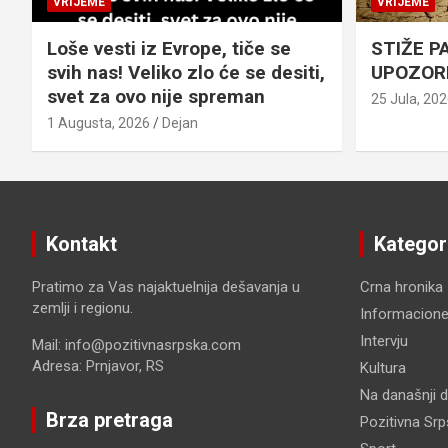
VRIJEME
VRIJEME
Loše vesti iz Evrope, tiče se
STIŽE P
svih nas! Veliko zlo će se desiti,
UPOZOR
svet za ovo nije spreman
25 Jula, 20
1 Augusta, 2026
Dejan
Kontakt
Kategor
Pratimo za Vas najaktuelnija dešavanja u
Crna hronika
zemlji i regionu.
Informacione
Intervju
Mail: info@pozitivnasrpska.com
Adresa: Prnjavor, RS
Kultura
Na današnji 
Brza pretraga
Pozitivna Sr