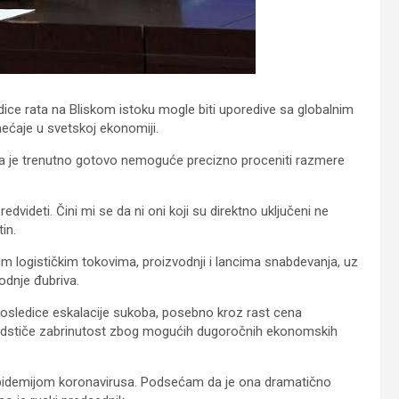
edice rata na Bliskom istoku mogle biti uporedive sa globalnim
ćaje u svetskoj ekonomiji.
 da je trenutno gotovo nemoguće precizno proceniti razmere
dvideti. Čini mi se da ni oni koji su direktno uključeni ne
in.
m logističkim tokovima, proizvodnji i lancima snabdevanja, uz
odnje đubriva.
 posledice eskalacije sukoba, posebno kroz rast cena
podstiče zabrinutost zbog mogućih dugoročnih ekonomskih
epidemijom koronavirusa. Podsećam da je ona dramatično