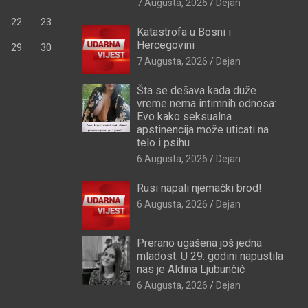
7 Augusta, 2026
Dejan
22
23
Katastrofa u Bosni i
Hercegovini
29
30
7 Augusta, 2026
Dejan
Šta se dešava kada duže
vreme nema intimnih odnosa:
Evo kako seksualna
apstinencija može uticati na
telo i psihu
6 Augusta, 2026
Dejan
Rusi napali njemački brod!
6 Augusta, 2026
Dejan
Prerano ugašena još jedna
mladost: U 29. godini napustila
nas je Aldina Ljubunčić
6 Augusta, 2026
Dejan