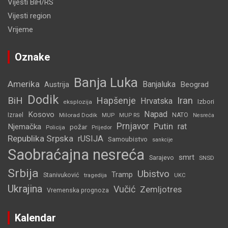
Vijesti BiH/RS
Vijesti region
Vrijeme
Oznake
Banja Luka
Amerika
Banjaluka
Beograd
Austrija
Dodik
BiH
Hapšenje
Iran
Hrvatska
Izbori
eksplozija
Napad
Kosovo
Izrael
Milorad Dodik
MUP
NATO
MUP RS
Nesreća
Prnjavor
Putin
rat
Njemačka
požar
Policija
Prijedor
Republika Srpska
rUSIJA
Samoubistvo
sankcije
Saobraćajna nesreća
smrt
Sarajevo
SNSD
Srbija
Ubistvo
Tramp
Stanivuković
tragedija
UKC
Ukrajina
Vučić
Zemljotres
Vremenska prognoza
Kalendar