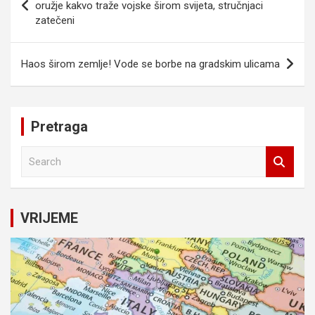
članaka
oružje kakvo traže vojske širom svijeta, stručnjaci
zatečeni
Haos širom zemlje! Vode se borbe na gradskim ulicama
Pretraga
S
e
a
r
c
VRIJEME
h