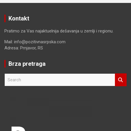
Kontakt
Pratimo za Vas najaktuelnija dešavanja u zemlji i regionu.
Mail: info@pozitivnasrpska.com
Adresa: Prnjavor, RS
Brza pretraga
S
e
a
r
c
h