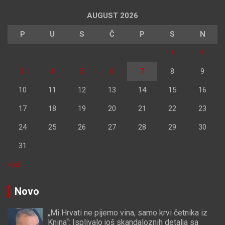
AUGUST 2026
P
U
S
Č
P
S
N
1
2
3
4
5
6
7
8
9
10
11
12
13
14
15
16
17
18
19
20
21
22
23
24
25
26
27
28
29
30
31
« jul
Novo
„Mi Hrvati ne pijemo vina, samo krvi četnika iz
Knina“: Isplivalo još skandaloznih detalja sa