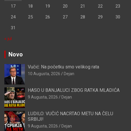
17
18
19
20
21
22
23
24
25
26
27
28
29
30
31
« jul
Novo
Vučić: Na početku smo velikog rata
10 Augusta, 2026
Dejan
HASO U BANJALUCI ZBOG RATKA MLADIĆA
9 Augusta, 2026
Dejan
LUDILO: VUČIĆ NACRTAO METU NA ČELU
SRBIJI!
9 Augusta, 2026
Dejan