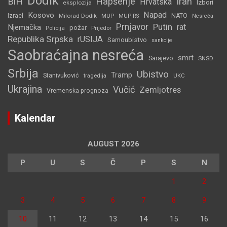
Dodik
BiH
Hapšenje
Iran
Hrvatska
Izbori
eksplozija
Napad
Kosovo
Izrael
Milorad Dodik
MUP
NATO
MUP RS
Nesreća
Prnjavor
Putin
rat
Njemačka
požar
Policija
Prijedor
Republika Srpska
rUSIJA
Samoubistvo
sankcije
Saobraćajna nesreća
smrt
Sarajevo
SNSD
Srbija
Ubistvo
Tramp
Stanivuković
tragedija
UKC
Ukrajina
Vučić
Zemljotres
Vremenska prognoza
Kalendar
AUGUST 2026
P
U
S
Č
P
S
N
1
2
3
4
5
6
7
8
9
10
11
12
13
14
15
16