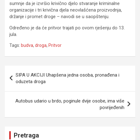
sumnje da je izvršio krivično djelo stvaranje kriminalne
organizacije i tri krivična djela neovlašćena proizvodnja,
držanje i promet droge – navodi se u saopštenju.
Određeno je da će pritvor trajati po ovom rješenju do 13.
jula.
Tags:
budva
,
droga
,
Pritvor
Navigacija
SIPA U AKCIJI Uhapšena jedna osoba, pronađena i
članaka
oduzeta droga
Autobus udario u brdo, poginule dvije osobe, ima više
povrijeđenih
Pretraga