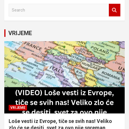
S
e
a
r
c
VRIJEME
h
VRIJEME
Loše vesti iz Evrope, tiče se svih nas! Veliko
zlo će se desiti, svet za ovo nije spreman