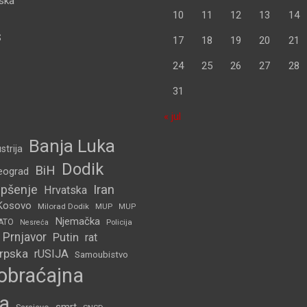
pska
10
11
12
13
14
S
17
18
19
20
21
24
25
26
27
28
31
« jul
Banja Luka
strija
Dodik
BiH
eograd
pšenje
Iran
Hrvatska
Kosovo
Milorad Dodik
MUP
MUP
Njemačka
ATO
Policija
Nesreća
Prnjavor
Putin
rat
Srpska
rUSIJA
Samoubistvo
obraćajna
a