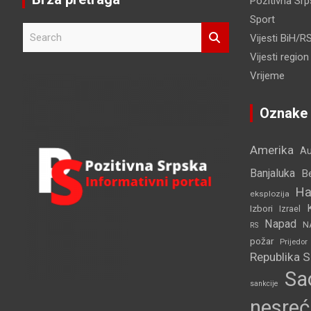
Pozitivna Sr
Sport
S
Vijesti BiH/R
e
Vijesti region
a
r
Vrijeme
c
h
Oznake
Amerika
Au
Banjaluka
B
Ha
eksplozija
Izbori
Izrael
Napad
N
RS
požar
Prijedor
Republika 
Sa
sankcije
nesreć