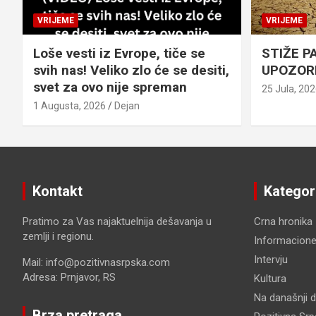
VRIJEME
VRIJEME
Loše vesti iz Evrope, tiče se
STIŽE P
svih nas! Veliko zlo će se desiti,
UPOZOR
svet za ovo nije spreman
25 Jula, 20
1 Augusta, 2026
Dejan
Kontakt
Kategor
Pratimo za Vas najaktuelnija dešavanja u
Crna hronika
zemlji i regionu.
Informacione
Intervju
Mail: info@pozitivnasrpska.com
Adresa: Prnjavor, RS
Kultura
Na današnji 
Brza pretraga