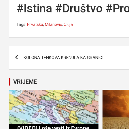
#Istina #Društvo #Pr
Tags:
Hrvatska
,
Milanović
,
Oluja
Navigacija
KOLONA TENKOVA KRENULA KA GRANICI!
članaka
VRIJEME