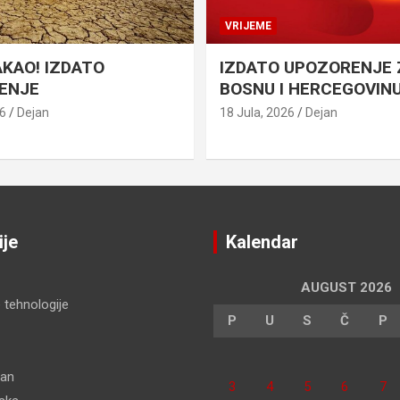
VRIJEME
AKAO! IZDATO
IZDATO UPOZORENJE 
ENJE
BOSNU I HERCEGOVIN
26
Dejan
18 Jula, 2026
Dejan
ije
Kalendar
AUGUST 2026
 tehnologije
P
U
S
Č
P
dan
3
4
5
6
7