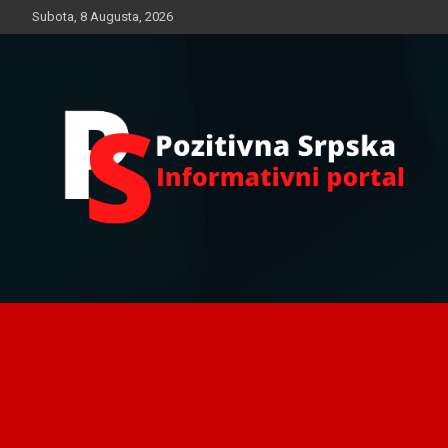
Skip
Subota, 8 Augusta, 2026
to
content
Informativni portal
Pozitivna Srpska