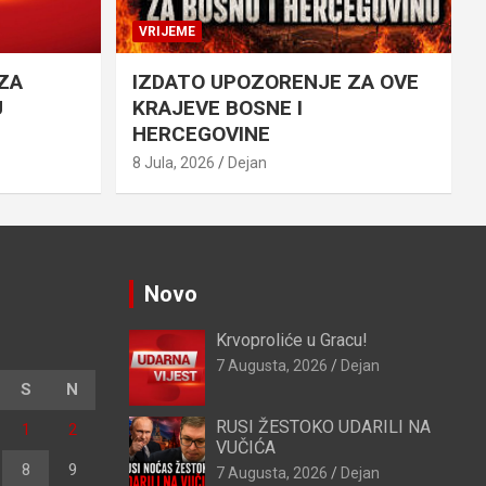
VRIJEME
ZA
IZDATO UPOZORENJE ZA OVE
U
KRAJEVE BOSNE I
HERCEGOVINE
8 Jula, 2026
Dejan
Novo
Krvoproliće u Gracu!
7 Augusta, 2026
Dejan
S
N
RUSI ŽESTOKO UDARILI NA
1
2
VUČIĆA
8
9
7 Augusta, 2026
Dejan