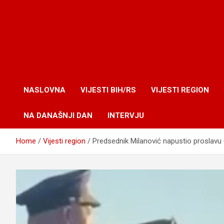
NASLOVNA
VIJESTI BIH/RS
VIJESTI REGION
NA DANAŠNJI DAN
INTERVJU
Home
Vijesti region
Predsednik Milanović napustio proslavu 