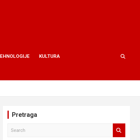
TEHNOLOGIJE
KULTURA
Pretraga
S
e
a