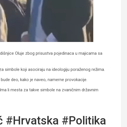
išnjice Oluje zbog prisustva pojedinaca u majicama sa
a simbole koji asociraju na ideologiju poraženog režima.
da bude deo, kako je naveo, namerne provokacije.
e: Ima li mesta za takve simbole na zvaničnim državnim
ć #Hrvatska #Politika