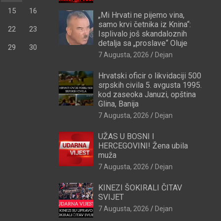
15
16
„Mi Hrvati ne pijemo vina,
samo krvi četnika iz Knina“:
22
23
Isplivalo još skandaloznih
detalja sa „proslave“ Oluje
29
30
7 Augusta, 2026
Dejan
Hrvatski oficir o likvidaciji 500
srpskih civila 5. avgusta 1995.
kod zaseoka Januzi, opština
Glina, Banija
7 Augusta, 2026
Dejan
UŽAS U BOSNI I
HERCEGOVINI! Žena ubila
muža
7 Augusta, 2026
Dejan
KINEZI ŠOKIRALI ČITAV
SVIJET
7 Augusta, 2026
Dejan