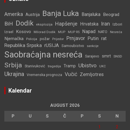
Banja Luka
Amerika
Banjaluka
Beograd
Austrija
Dodik
BiH
Hapšenje
Iran
Hrvatska
Izbori
eksplozija
Napad
Kosovo
Izrael
Milorad Dodik
MUP
NATO
MUP RS
Nesreća
Prnjavor
Putin
rat
Njemačka
požar
Policija
Prijedor
Republika Srpska
rUSIJA
Samoubistvo
sankcije
Saobraćajna nesreća
smrt
Sarajevo
SNSD
Srbija
Ubistvo
Tramp
Stanivuković
tragedija
UKC
Ukrajina
Vučić
Zemljotres
Vremenska prognoza
Kalendar
AUGUST 2026
P
U
S
Č
P
S
N
1
2