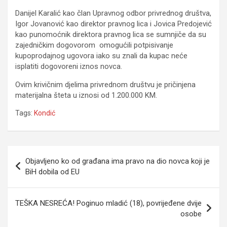
Danijel Karalić kao član Upravnog odbor privrednog društva,
Igor Jovanović kao direktor pravnog lica i Jovica Predojević
kao punomoćnik direktora pravnog lica se sumnjiče da su
zajedničkim dogovorom omogućili potpisivanje
kupoprodajnog ugovora iako su znali da kupac neće
isplatiti dogovoreni iznos novca.
Ovim krivičnim djelima privrednom društvu je pričinjena
materijalna šteta u iznosi od 1.200.000 KM.
Tags:
Kondić
Navigacija
Objavljeno ko od građana ima pravo na dio novca koji je
članaka
BiH dobila od EU
TEŠKA NESREĆA! Poginuo mladić (18), povrijeđene dvije
osobe