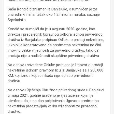
Danijel Karalić, Igor Jovanović i Jovica Predojević.
Saša Kondić biznismen iz Banjaluke, osumnjičen je za
privredni kriminal težak oko 1,2 miliona maraka, saznaje
Srpskainfo.
Kondić se sumnjiči da je u avgustu 2020. godine, kao
direktor i predsjednik Upravnog odbora jednog privrednog
društva iz Banjaluke, potpisao Odluku o prodaji nekretnine,
u kojoj je konstatovano da predmetna nekretnina ne čini
imovinu velike vrijednosti za privredno društvo, tako da
prodaja nije u nadležnosti skupštine privrednog društva.
Na osnovu navedene Odluke potpisan je Ugovor o prodaji
nekretnine jednom pravnom licu iz Banjaluke za 1.200.000
KM, koji iznos kupac nikada nije isplatio privrednom
društvu.
Na osnovu Rješenja Okružnog privrednog suda u Banjaluci
u maju 2021. godine urađeno je vještačenje kojim je
utvrđeno da je na dan potpisivanja Ugovora predmetna
nekretnina predstavljala veliku vrijednosti za privredno
društvo.