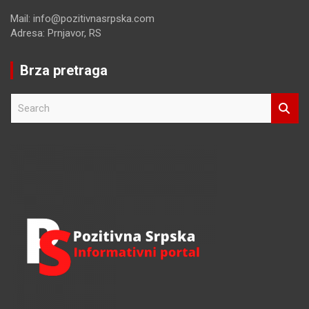
Mail: info@pozitivnasrpska.com
Adresa: Prnjavor, RS
Brza pretraga
S
e
a
r
c
h