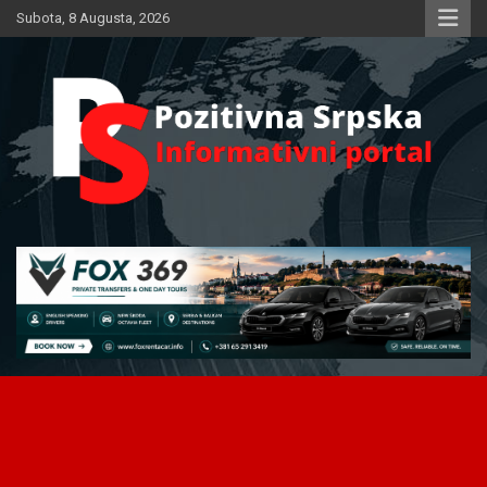
Skip
Subota, 8 Augusta, 2026
to
content
Informativni portal
Pozitivna Srpska