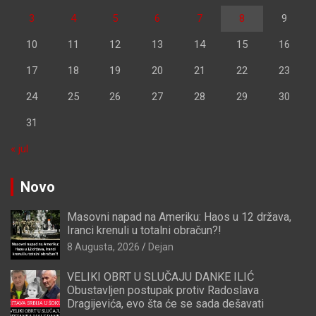
3
4
5
6
7
8
9
10
11
12
13
14
15
16
17
18
19
20
21
22
23
24
25
26
27
28
29
30
31
« jul
Novo
Masovni napad na Ameriku: Haos u 12 država,
Iranci krenuli u totalni obračun?!
8 Augusta, 2026
Dejan
VELIKI OBRT U SLUČAJU DANKE ILIĆ
Obustavljen postupak protiv Radoslava
Dragijevića, evo šta će se sada dešavati