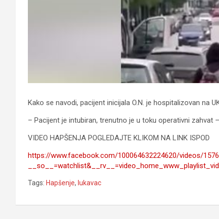
Kako se navodi, pacijent inicijala O.N. je hospitalizovan na
– Pacijent je intubiran, trenutno je u toku operativni zahvat 
VIDEO HAPŠENJA POGLEDAJTE KLIKOM NA LINK ISPOD
https://www.facebook.com/100064632224620/videos/157
__so__=watchlist&__rv__=video_home_www_playlist_vide
Tags:
Hapšenje
,
lukavac