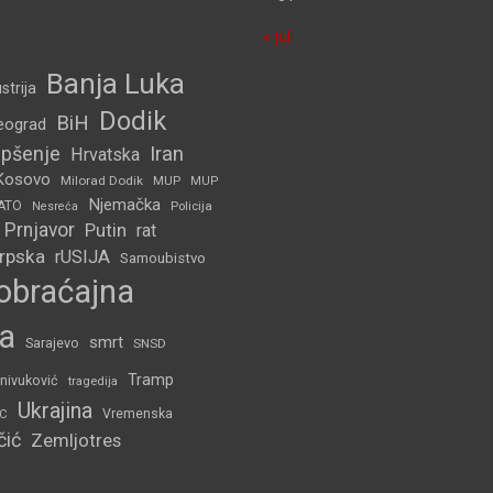
« jul
Banja Luka
strija
Dodik
BiH
eograd
pšenje
Iran
Hrvatska
Kosovo
Milorad Dodik
MUP
MUP
Njemačka
ATO
Policija
Nesreća
Prnjavor
Putin
rat
Srpska
rUSIJA
Samoubistvo
obraćajna
a
smrt
Sarajevo
SNSD
Tramp
nivuković
tragedija
Ukrajina
C
Vremenska
čić
Zemljotres