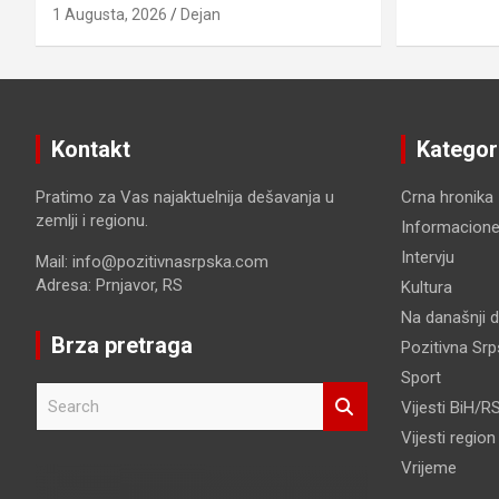
1 Augusta, 2026
Dejan
Kontakt
Kategor
Pratimo za Vas najaktuelnija dešavanja u
Crna hronika
zemlji i regionu.
Informacione
Intervju
Mail: info@pozitivnasrpska.com
Adresa: Prnjavor, RS
Kultura
Na današnji 
Brza pretraga
Pozitivna Sr
Sport
S
Vijesti BiH/R
e
Vijesti region
a
r
Vrijeme
c