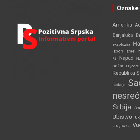
h
Oznake
Amerika
Au
Banjaluka
B
Ha
eksplozija
Izbori
Izrael
Napad
N
RS
požar
Prijedor
Republika 
Sa
sankcije
nesreć
Srbija
Sta
Ubistvo
UK
Vu
prognoza