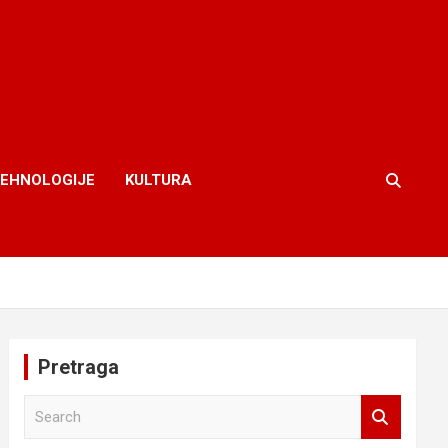
TEHNOLOGIJE
KULTURA
Pretraga
S
e
a