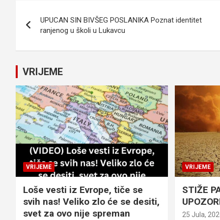
Navigacija
UPUCAN SIN BIVŠEG POSLANIKA Poznat identitet
članaka
ranjenog u školi u Lukavcu
VRIJEME
VRIJEME
VRIJEME
Loše vesti iz Evrope, tiče se
STIŽE P
svih nas! Veliko zlo će se desiti,
UPOZOR
svet za ovo nije spreman
25 Jula, 20