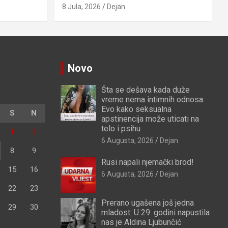
8 Jula, 2026
Dejan
Novo
Šta se dešava kada duže
vreme nema intimnih odnosa:
Evo kako seksualna
S
N
apstinencija može uticati na
telo i psihu
1
2
6 Augusta, 2026
Dejan
8
9
Rusi napali njemački brod!
15
16
6 Augusta, 2026
Dejan
22
23
Prerano ugašena još jedna
29
30
mladost: U 29. godini napustila
nas je Aldina Ljubunčić