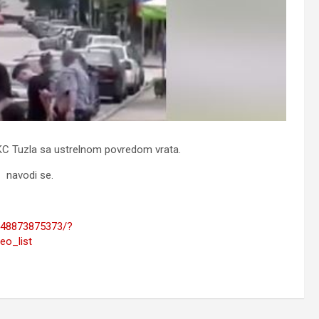
 UKC Tuzla sa ustrelnom povredom vrata.
– navodi se.
648873875373/?
o_list