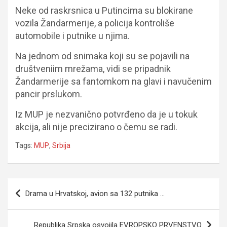
Neke od raskrsnica u Putincima su blokirane
vozila Žandarmerije, a policija kontroliše
automobile i putnike u njima.
Na jednom od snimaka koji su se pojavili na
društveniim mrežama, vidi se pripadnik
Žandarmerije sa fantomkom na glavi i navučenim
pancir prslukom.
Iz MUP je nezvanično potvrđeno da je u tokuk
akcija, ali nije precizirano o čemu se radi.
Tags:
MUP
,
Srbija
Navigacija
Drama u Hrvatskoj, avion sa 132 putnika …
članaka
Republika Srpska osvojila EVROPSKO PRVENSTVO