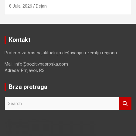
8 Jula, 2026
Dejan
Kontakt
Pratimo za Vas najaktuelnija dešavanja u zemlji i regionu.
Mail: info@pozitivnasrpska.com
Adresa: Prnjavor, RS
Brza pretraga
S
e
a
r
c
h