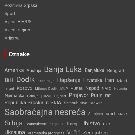
Pozitivna Srpska
Sport
Vijesti BiH/RS
Vijesti region
Vrijeme
Oznake
Banja Luka
Amerika
Banjaluka
Beograd
Austrija
Dodik
BiH
Hapšenje
Iran
Hrvatska
Izbori
eksplozija
Napad
Kosovo
Izrael
Milorad Dodik
MUP
NATO
MUP RS
Nesreća
Prnjavor
Putin
rat
Njemačka
požar
Policija
Prijedor
Republika Srpska
rUSIJA
Samoubistvo
sankcije
Saobraćajna nesreća
smrt
Sarajevo
SNSD
Srbija
Ubistvo
Tramp
Stanivuković
tragedija
UKC
Ukrajina
Vučić
Zemljotres
Vremenska prognoza