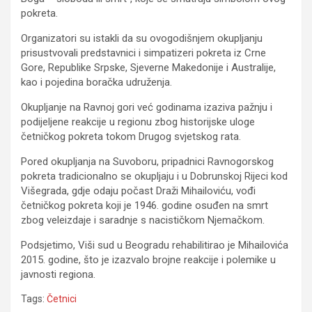
pokreta.
Organizatori su istakli da su ovogodišnjem okupljanju
prisustvovali predstavnici i simpatizeri pokreta iz Crne
Gore, Republike Srpske, Sjeverne Makedonije i Australije,
kao i pojedina boračka udruženja.
Okupljanje na Ravnoj gori već godinama izaziva pažnju i
podijeljene reakcije u regionu zbog historijske uloge
četničkog pokreta tokom Drugog svjetskog rata.
Pored okupljanja na Suvoboru, pripadnici Ravnogorskog
pokreta tradicionalno se okupljaju i u Dobrunskoj Rijeci kod
Višegrada, gdje odaju počast Draži Mihailoviću, vođi
četničkog pokreta koji je 1946. godine osuđen na smrt
zbog veleizdaje i saradnje s nacističkom Njemačkom.
Podsjetimo, Viši sud u Beogradu rehabilitirao je Mihailovića
2015. godine, što je izazvalo brojne reakcije i polemike u
javnosti regiona.
Tags:
Četnici