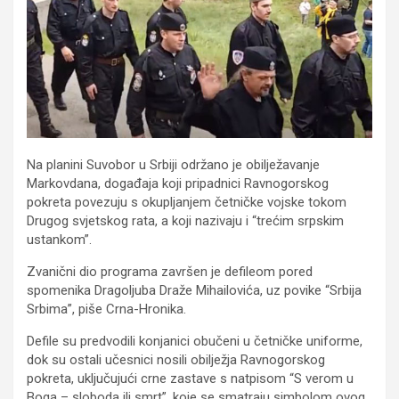
Na planini Suvobor u Srbiji održano je obilježavanje
Markovdana, događaja koji pripadnici Ravnogorskog
pokreta povezuju s okupljanjem četničke vojske tokom
Drugog svjetskog rata, a koji nazivaju i “trećim srpskim
ustankom”.
Zvanični dio programa završen je defileom pored
spomenika Dragoljuba Draže Mihailovića, uz povike “Srbija
Srbima”, piše Crna-Hronika.
Defile su predvodili konjanici obučeni u četničke uniforme,
dok su ostali učesnici nosili obilježja Ravnogorskog
pokreta, uključujući crne zastave s natpisom “S verom u
Boga – sloboda ili smrt”, koje se smatraju simbolom ovog