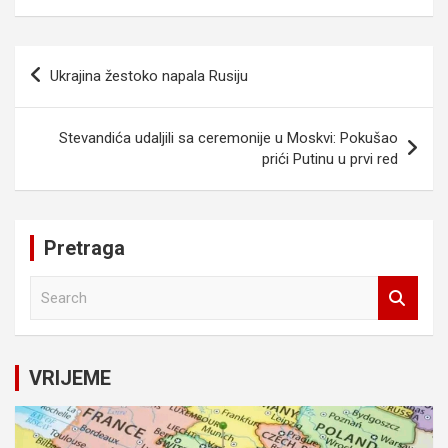
Navigacija
Ukrajina žestoko napala Rusiju
članaka
Stevandića udaljili sa ceremonije u Moskvi: Pokušao
prići Putinu u prvi red
Pretraga
S
e
a
r
c
VRIJEME
h