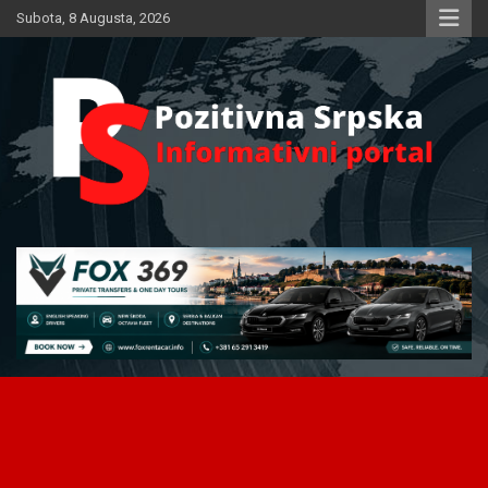
Skip
Subota, 8 Augusta, 2026
to
content
Informativni portal
Pozitivna Srpska