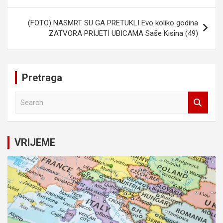
(FOTO) NASMRT SU GA PRETUKLI Evo koliko godina
ZATVORA PRIJETI UBICAMA Saše Kisina (49)
Pretraga
S
e
a
r
c
VRIJEME
h