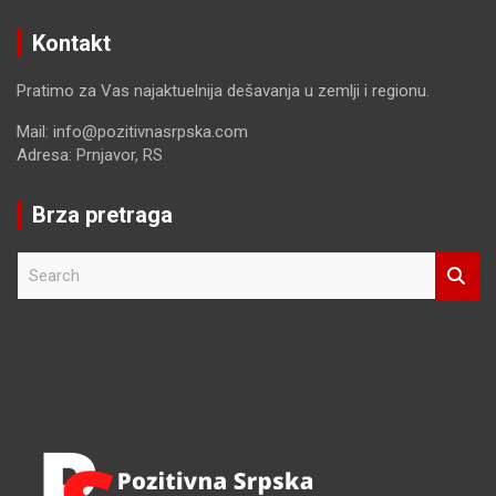
Kontakt
Pratimo za Vas najaktuelnija dešavanja u zemlji i regionu.
Mail: info@pozitivnasrpska.com
Adresa: Prnjavor, RS
Brza pretraga
S
e
a
r
c
h