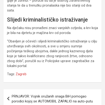
gdje je zbrinut – poručili su da je dobrog zdravstvenog
stanja te da u trenutku pronalaska nije bio stariji od dva
sata.
Slijedi kriminalističko istraživanje
Na dječaku nisu pronađeni znaci vanjskih ozljeda, a krv koja
je bila na djetetu je majčina krv od poroda.
“Obavljen je očevid i slijedi kriminalističko istraživanje u cilju
utvrđivanja svih okolnosti, a sve u smjeru sumnje
počinjenja teškog ubojstva, dakle jednog kaznenog djela
koje je takvo kvalificirano zbog ranjivosti žrtve, odnosno
zbog dobi”, poručili su iz Policijske uprave zagrebačke za
lokalni portal.
Tags:
Zagreb
Navigacija
PRNJAVOR: Vojnik oružanih snaga BiH pomogao
članaka
porodici kojoj se AUTOMOBIL ZAPALIO na auto-putu