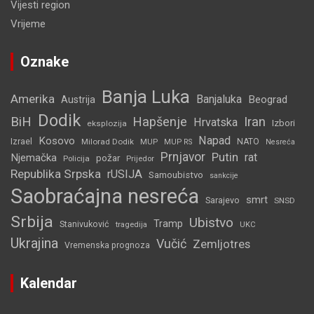
Vijesti region
Vrijeme
Oznake
Banja Luka
Amerika
Banjaluka
Beograd
Austrija
Dodik
BiH
Hapšenje
Iran
Hrvatska
Izbori
eksplozija
Napad
Kosovo
Izrael
Milorad Dodik
MUP
NATO
MUP RS
Nesreća
Prnjavor
Putin
rat
Njemačka
požar
Policija
Prijedor
Republika Srpska
rUSIJA
Samoubistvo
sankcije
Saobraćajna nesreća
smrt
Sarajevo
SNSD
Srbija
Ubistvo
Tramp
Stanivuković
tragedija
UKC
Ukrajina
Vučić
Zemljotres
Vremenska prognoza
Kalendar