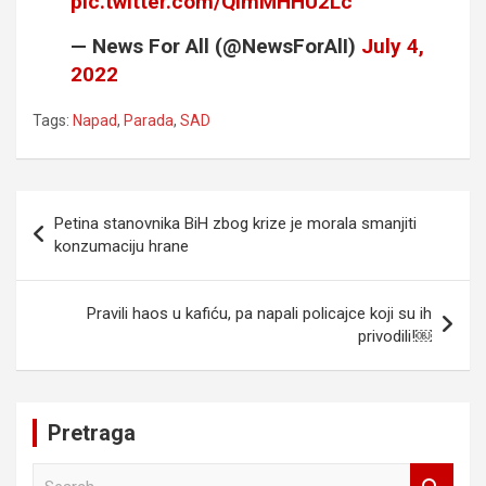
pic.twitter.com/QImMHHU2Lc
— News For All (@NewsForAlI)
July 4,
2022
Tags:
Napad
,
Parada
,
SAD
Navigacija
Petina stanovnika BiH zbog krize je morala smanjiti
članaka
konzumaciju hrane
Pravili haos u kafiću, pa napali policajce koji su ih
privodili!￼
Pretraga
S