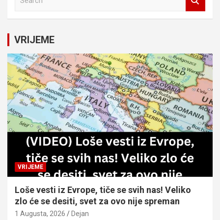
e
a
r
c
VRIJEME
h
VRIJEME
Loše vesti iz Evrope, tiče se svih nas! Veliko
zlo će se desiti, svet za ovo nije spreman
1 Augusta, 2026
Dejan