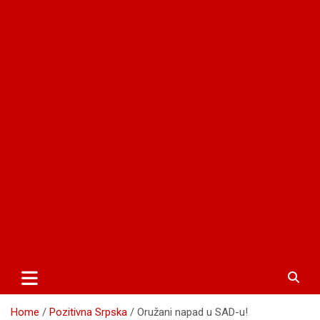
Home
Pozitivna Srpska
Oružani napad u SAD-u!