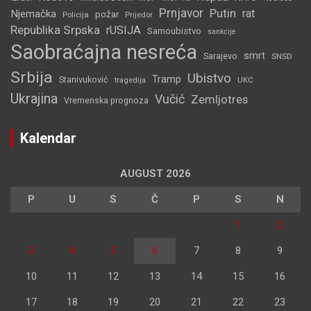
Prnjavor
Putin
rat
Njemačka
požar
Policija
Prijedor
Republika Srpska
rUSIJA
Samoubistvo
sankcije
Saobraćajna nesreća
smrt
Sarajevo
SNSD
Srbija
Ubistvo
Tramp
Stanivuković
tragedija
UKC
Ukrajina
Vučić
Zemljotres
Vremenska prognoza
Kalendar
AUGUST 2026
P
U
S
Č
P
S
N
1
2
3
4
5
6
7
8
9
10
11
12
13
14
15
16
17
18
19
20
21
22
23