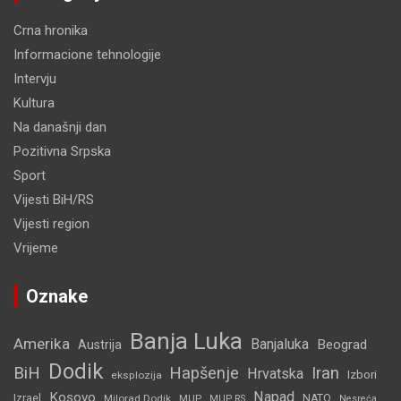
Crna hronika
Informacione tehnologije
Intervju
Kultura
Na današnji dan
Pozitivna Srpska
Sport
Vijesti BiH/RS
Vijesti region
Vrijeme
Oznake
Banja Luka
Amerika
Banjaluka
Beograd
Austrija
Dodik
BiH
Hapšenje
Iran
Hrvatska
Izbori
eksplozija
Napad
Kosovo
Izrael
Milorad Dodik
MUP
NATO
MUP RS
Nesreća