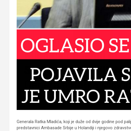
Generala Ratka Mladića, koji je duže od dvije godine pod pali
predstavnici Ambasade Srbije u Holandiji i njegovo zdravstve