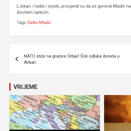
LJekari, i haški i srpski, procijenili su da se general Mladić
životnim vijekom.
Tags:
Ratko Mladić
Navigacija
NATO stiže na granice Srbije! Šok odluka doneta u
članaka
Ankari
VRIJEME