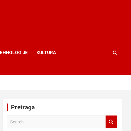
TEHNOLOGIJE
KULTURA
Pretraga
S
e
a