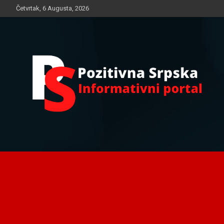
Skip
Četvrtak, 6 Augusta, 2026
to
content
Informativni portal
Pozitivna Srpska