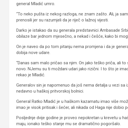
general Mladić umro.
“To neko pušta iz nekog razloga, ne znam zašto. Ali, ja sam 
prenosili jer su razumjeli da je riječ o lažnoj vijesti.
Darko je istakao da su generala predstavnici Ambasade Srbij
obilaze bar jednom mjesečno, a nekad i češće, kako bi mogl
On je naveo da po tom pitanju nema promjena i da je general
dobija nove udare.
“Danas sam malo pričao sa njim. On jako teško priča, ali to 
novo. NJemu su ti moždani udari jako rizični. I to što je imao o
rekao je Mladić.
Generalov sin je napomenuo da još nema detalja u vezi sa izv
nedavno u haškoj pritvorskoj bolnici.
General Ratko Mladić je u haškom kazamatu imao više možda
imao je visok pritisak i šećer, ali nikada od Haga nije dobio p
Posljednje dvije godine je proveo nepokretan u krevetu u haš
maju, ionako teško stanje mu se dramatično pogoršalo.