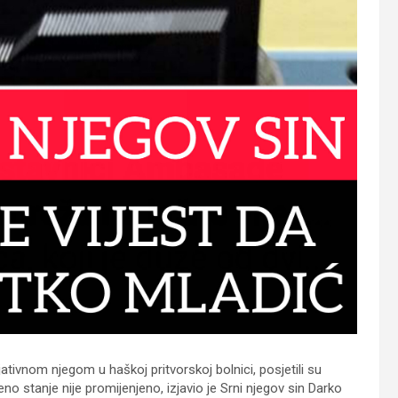
jativnom njegom u haškoj pritvorskoj bolnici, posjetili su
no stanje nije promijenjeno, izjavio je Srni njegov sin Darko