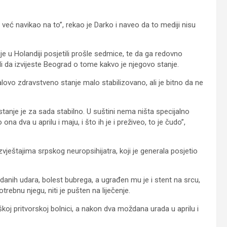
već navikao na to”, rekao je Darko i naveo da to mediji nisu
e u Holandiji posjetili prošle sedmice, te da ga redovno
i da izvijeste Beograd o tome kakvo je njegovo stanje.
ovo zdravstveno stanje malo stabilizovano, ali je bitno da ne
stanje je za sada stabilno. U suštini nema ništa specijalno
na dva u aprilu i maju, i što ih je i preživeo, to je čudo”,
ještajima srpskog neuropsihijatra, koji je generala posjetio
nih udara, bolest bubrega, a ugrađen mu je i stent na srcu,
otrebnu njegu, niti je pušten na liječenje.
koj pritvorskoj bolnici, a nakon dva moždana urada u aprilu i