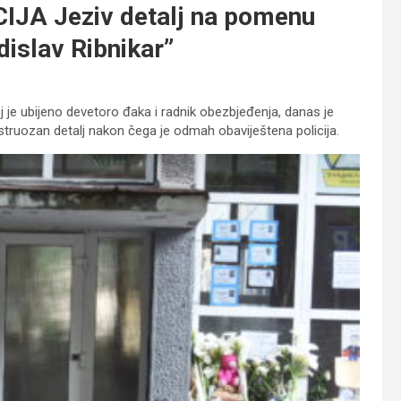
A Jeziv detalj na pomenu
dislav Ribnikar”
j je ubijeno devetoro đaka i radnik obezbjeđenja, danas je
truozan detalj nakon čega je odmah obaviještena policija.