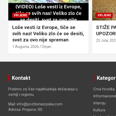
VRIJEME
VRIJEME
Loše vesti iz Evrope, tiče se
STIŽE P
svih nas! Veliko zlo će se desiti,
UPOZOR
svet za ovo nije spreman
25 Jula, 20
1 Augusta, 2026
Dejan
Kontakt
Kategor
Pratimo za Vas najaktuelnija dešavanja u
Crna hronika
zemlji i regionu.
Informacione
Intervju
Mail: info@pozitivnasrpska.com
Adresa: Prnjavor, RS
Kultura