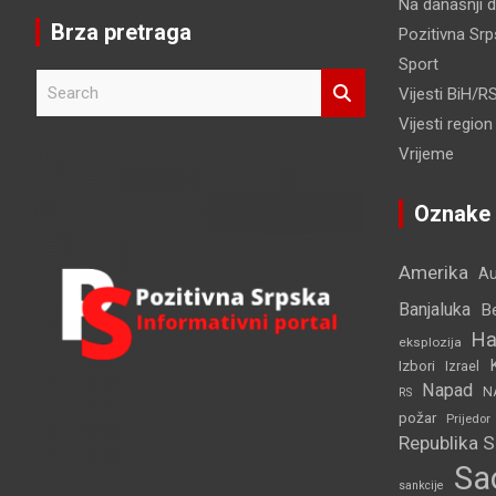
Na današnji 
Brza pretraga
Pozitivna Sr
Sport
S
Vijesti BiH/R
e
Vijesti region
a
r
Vrijeme
c
h
Oznake
Amerika
Au
Banjaluka
B
Ha
eksplozija
Izbori
Izrael
Napad
N
RS
požar
Prijedor
Republika 
Sa
sankcije