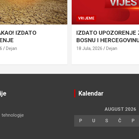
VRIJEME
AKAO! IZDATO
IZDATO UPOZORENJE 
ENJE
BOSNU I HERCEGOVIN
26
Dejan
18 Jula, 2026
Dejan
ije
Kalendar
AUGUST 2026
 tehnologije
P
U
S
Č
P