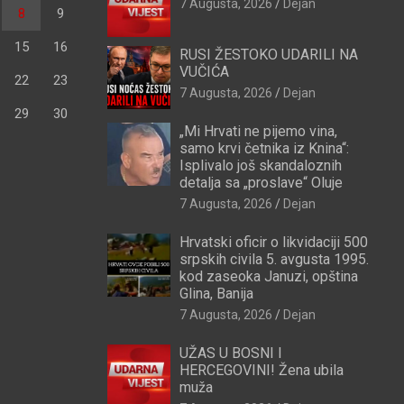
7 Augusta, 2026
Dejan
8
9
15
16
RUSI ŽESTOKO UDARILI NA
VUČIĆA
22
23
7 Augusta, 2026
Dejan
29
30
„Mi Hrvati ne pijemo vina,
samo krvi četnika iz Knina“:
Isplivalo još skandaloznih
detalja sa „proslave“ Oluje
7 Augusta, 2026
Dejan
Hrvatski oficir o likvidaciji 500
srpskih civila 5. avgusta 1995.
kod zaseoka Januzi, opština
Glina, Banija
7 Augusta, 2026
Dejan
UŽAS U BOSNI I
HERCEGOVINI! Žena ubila
muža