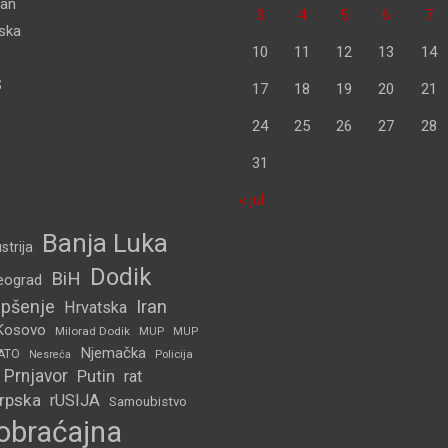
dan
3
4
5
6
7
pska
10
11
12
13
14
S
17
18
19
20
21
24
25
26
27
28
31
« jul
Banja Luka
strija
Dodik
BiH
eograd
pšenje
Iran
Hrvatska
Kosovo
Milorad Dodik
MUP
MUP
Njemačka
ATO
Policija
Nesreća
Prnjavor
Putin
rat
Srpska
rUSIJA
Samoubistvo
obraćajna