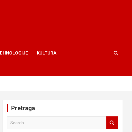
TEHNOLOGIJE
KULTURA
Pretraga
S
e
a