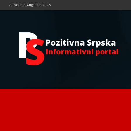
Skip
Subota, 8 Augusta, 2026
to
content
Informativni portal
Pozitivna Srpska