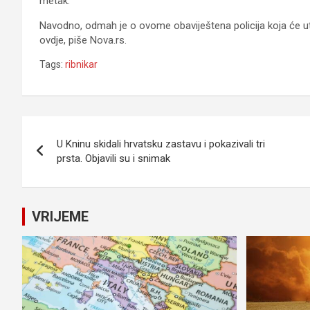
metak.
Navodno, odmah je o ovome obaviještena policija koja će utv
ovdje, piše Nova.rs.
Tags:
ribnikar
Navigacija
U Kninu skidali hrvatsku zastavu i pokazivali tri
članaka
prsta. Objavili su i snimak
VRIJEME