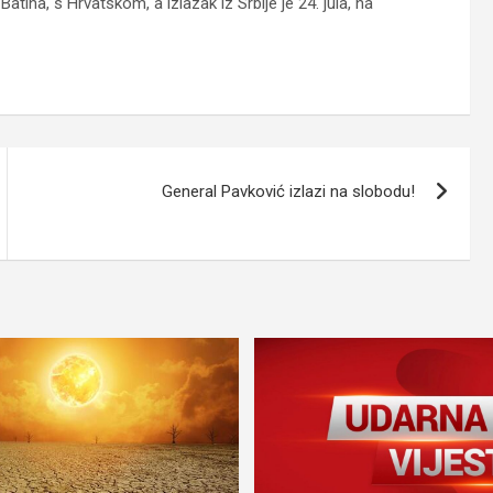
atina, s Hrvatskom, a izlazak iz Srbije je 24. jula, na
General Pavković izlazi na slobodu!