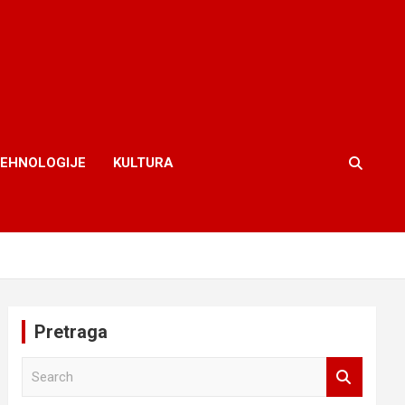
TEHNOLOGIJE
KULTURA
Pretraga
S
e
a