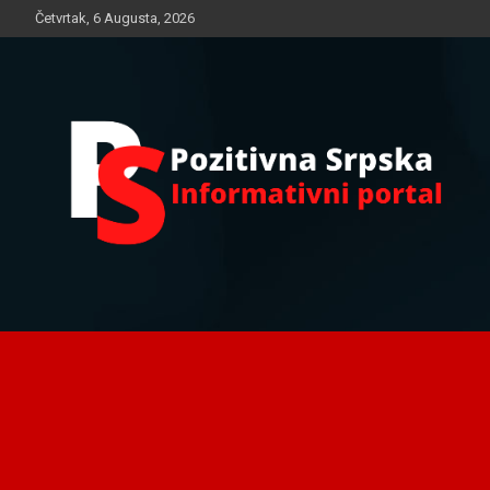
Skip
Četvrtak, 6 Augusta, 2026
to
content
Informativni portal
Pozitivna Srpska