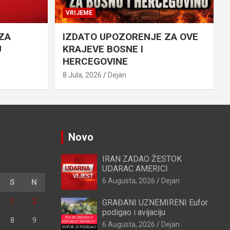
VRIJEME
ZA
IZDATO UPOZORENJE ZA OVE
U
KRAJEVE BOSNE I
HERCEGOVINE
8 Jula, 2026
Dejan
Novo
IRAN ZADAO ŽESTOK
UDARAC AMERICI
6 Augusta, 2026
Dejan
S
N
1
2
GRAĐANI UZNEMIRENI Eufor
podigao i avijaciju
8
9
6 Augusta, 2026
Dejan