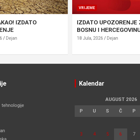
VRIJEME
AKAO! IZDATO
IZDATO UPOZORENJE 
ENJE
BOSNU I HERCEGOVIN
26
Dejan
18 Jula, 2026
Dejan
ije
Kalendar
AUGUST 2026
 tehnologije
P
U
S
Č
P
dan
3
4
5
6
7
pska