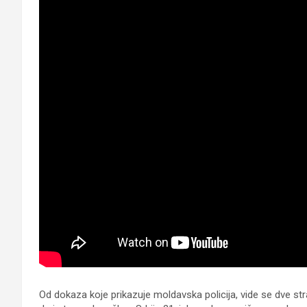
Od dokaza koje prikazuje moldavska policija, vide se dve st