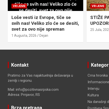
VRIJEME
VRIJEME
Loše vesti iz Evrope, tiče se
STIŽE P
svih nas! Veliko zlo će se desiti,
UPOZOR
svet za ovo nije spreman
25 Jula, 20
1 Augusta, 2026
Dejan
Kontakt
Kategor
Pratimo za Vas najaktuelnija dešavanja u
Crna hronika
zemlji i regionu.
Informacione
Intervju
Mail: info@pozitivnasrpska.com
Adresa: Prnjavor, RS
Kultura
Na današnji 
Brza pretraga
Pozitivna Sr