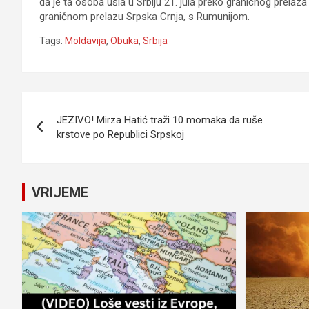
da je ta osoba ušla u Srbiju 21. jula preko graničnog prelaza B
graničnom prelazu Srpska Crnja, s Rumunijom.
Tags:
Moldavija
,
Obuka
,
Srbija
Navigacija
JEZIVO! Mirza Hatić traži 10 momaka da ruše
članaka
krstove po Republici Srpskoj
VRIJEME