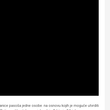
ranice pasoša jedne osobe. na osnovu kojih je moguće utvrditi