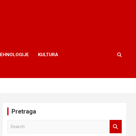
TEHNOLOGIJE
KULTURA
Pretraga
S
e
a