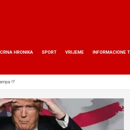
CRNA HRONIKA
SPORT
VRIJEME
INFORMACIONE 
rampa !?