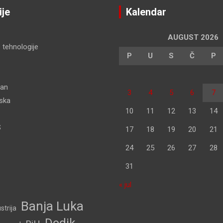
ije
Kalendar
AUGUST 2026
 tehnologije
P
U
S
Č
P
dan
3
4
5
6
7
pska
10
11
12
13
14
S
17
18
19
20
21
24
25
26
27
28
31
« jul
Banja Luka
strija