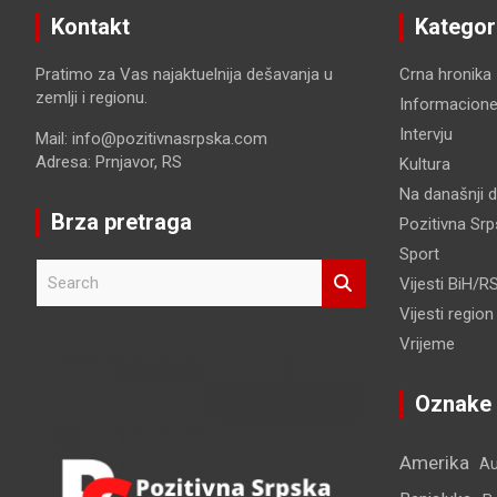
Kontakt
Kategor
Pratimo za Vas najaktuelnija dešavanja u
Crna hronika
zemlji i regionu.
Informacione
Intervju
Mail: info@pozitivnasrpska.com
Adresa: Prnjavor, RS
Kultura
Na današnji 
Brza pretraga
Pozitivna Sr
Sport
S
Vijesti BiH/R
e
Vijesti region
a
r
Vrijeme
c
h
Oznake
Amerika
Au