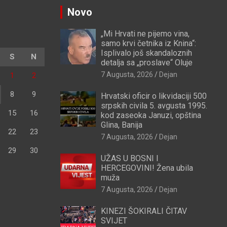
Novo
„Mi Hrvati ne pijemo vina,
samo krvi četnika iz Knina“:
Isplivalo još skandaloznih
S
N
detalja sa „proslave“ Oluje
7 Augusta, 2026
Dejan
1
2
8
9
Hrvatski oficir o likvidaciji 500
srpskih civila 5. avgusta 1995.
15
16
kod zaseoka Januzi, opština
Glina, Banija
22
23
7 Augusta, 2026
Dejan
29
30
UŽAS U BOSNI I
HERCEGOVINI! Žena ubila
muža
7 Augusta, 2026
Dejan
KINEZI ŠOKIRALI ČITAV
SVIJET