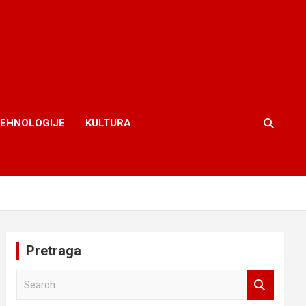
TEHNOLOGIJE
KULTURA
Pretraga
S
e
a