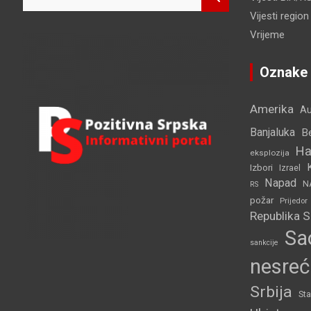
e
Vijesti region
a
r
Vrijeme
c
h
Oznake
Amerika
Au
Banjaluka
B
Ha
eksplozija
Izbori
Izrael
Napad
N
RS
požar
Prijedor
Republika 
Sa
sankcije
nesreć
Srbija
Sta