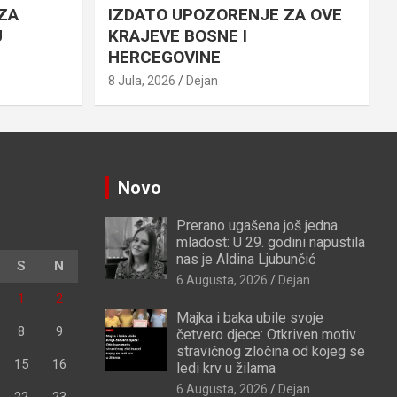
ZA
IZDATO UPOZORENJE ZA OVE
U
KRAJEVE BOSNE I
HERCEGOVINE
8 Jula, 2026
Dejan
Novo
Prerano ugašena još jedna
mladost: U 29. godini napustila
nas je Aldina Ljubunčić
S
N
6 Augusta, 2026
Dejan
1
2
Majka i baka ubile svoje
8
9
četvero djece: Otkriven motiv
stravičnog zločina od kojeg se
15
16
ledi krv u žilama
6 Augusta, 2026
Dejan
22
23