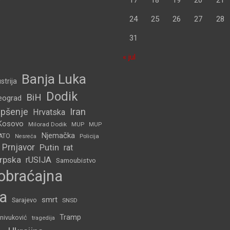
24
25
26
27
28
31
« jul
Banja Luka
strija
Dodik
BiH
eograd
pšenje
Iran
Hrvatska
Kosovo
Milorad Dodik
MUP
MUP
Njemačka
ATO
Policija
Nesreća
Prnjavor
Putin
rat
Srpska
rUSIJA
Samoubistvo
obraćajna
a
smrt
Sarajevo
SNSD
Tramp
nivuković
tragedija