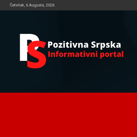
Skip
Četvrtak, 6 Augusta, 2026
to
content
Informativni portal
Pozitivna Srpska