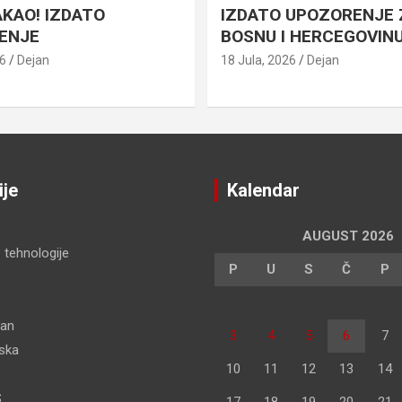
AKAO! IZDATO
IZDATO UPOZORENJE 
ENJE
BOSNU I HERCEGOVIN
26
Dejan
18 Jula, 2026
Dejan
ije
Kalendar
AUGUST 2026
 tehnologije
P
U
S
Č
P
dan
3
4
5
6
7
pska
10
11
12
13
14
S
17
18
19
20
21