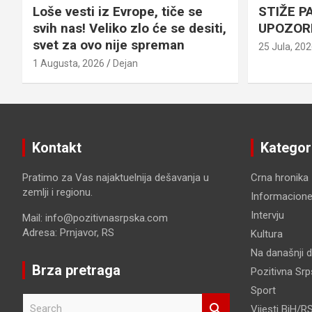
Loše vesti iz Evrope, tiče se
STIŽE P
svih nas! Veliko zlo će se desiti,
UPOZOR
svet za ovo nije spreman
25 Jula, 20
1 Augusta, 2026
Dejan
Kontakt
Kategor
Pratimo za Vas najaktuelnija dešavanja u
Crna hronika
zemlji i regionu.
Informacione
Intervju
Mail: info@pozitivnasrpska.com
Adresa: Prnjavor, RS
Kultura
Na današnji 
Brza pretraga
Pozitivna Sr
Sport
S
Vijesti BiH/R