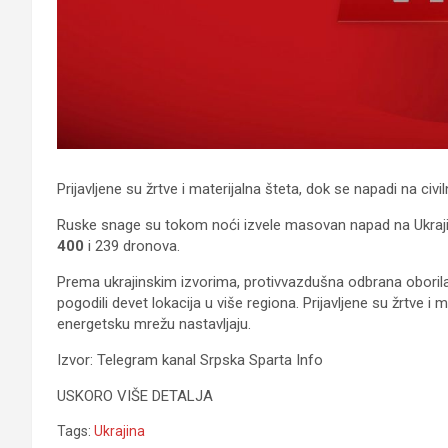
Prijavljene su žrtve i materijalna šteta, dok se napadi na civ
Ruske snage su tokom noći izvele masovan napad na Ukrajinu
400
i 239 dronova.
Prema ukrajinskim izvorima, protivvazdušna odbrana oborila je
pogodili devet lokacija u više regiona. Prijavljene su žrtve i m
energetsku mrežu nastavljaju.
Izvor: Telegram kanal Srpska Sparta Info
USKORO VIŠE DETALJA
Tags:
Ukrajina