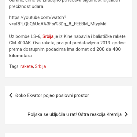
obrane, čime se značajno povećava sigurnost letjelica i
preciznost udara.
https://youtube.com/watch?
v=aRPLQbQ6UeA%3Fsi%3Dq_8_FEEBM_MtypMd
Uz bombe LS-6,
Srbija
je iz Kine nabavila i balističke rakete
CM-400AK. Ova raketa, prvi put predstavljena 2013. godine,
prema dostupnim podacima ima domet od
200 do 400
kilometara
.
Tags:
rakete
,
Srbija
Navigacija
Đoko Ekvator pojeo poslovni prostor
članaka
Poljska se uključila u rat! Oštra reakcija Kremlja