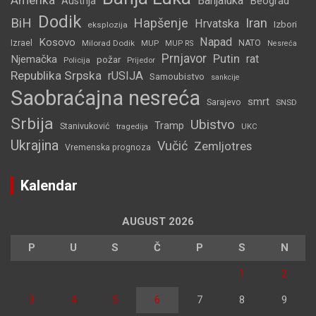
Amerika
Banjaluka
Beograd
Austrija
Dodik
BiH
Hapšenje
Iran
Hrvatska
Izbori
eksplozija
Napad
Kosovo
Izrael
Milorad Dodik
MUP
NATO
MUP RS
Nesreća
Prnjavor
Putin
rat
Njemačka
požar
Policija
Prijedor
Republika Srpska
rUSIJA
Samoubistvo
sankcije
Saobraćajna nesreća
smrt
Sarajevo
SNSD
Srbija
Ubistvo
Tramp
Stanivuković
tragedija
UKC
Ukrajina
Vučić
Zemljotres
Vremenska prognoza
Kalendar
AUGUST 2026
P
U
S
Č
P
S
N
1
2
3
4
5
6
7
8
9