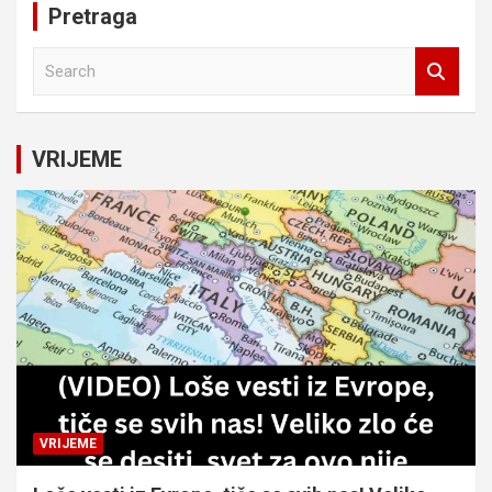
Pretraga
S
e
a
r
c
VRIJEME
h
VRIJEME