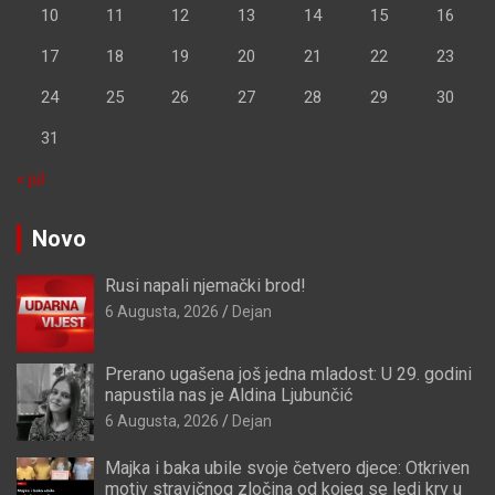
10
11
12
13
14
15
16
17
18
19
20
21
22
23
24
25
26
27
28
29
30
31
« jul
Novo
Rusi napali njemački brod!
6 Augusta, 2026
Dejan
Prerano ugašena još jedna mladost: U 29. godini
napustila nas je Aldina Ljubunčić
6 Augusta, 2026
Dejan
Majka i baka ubile svoje četvero djece: Otkriven
motiv stravičnog zločina od kojeg se ledi krv u