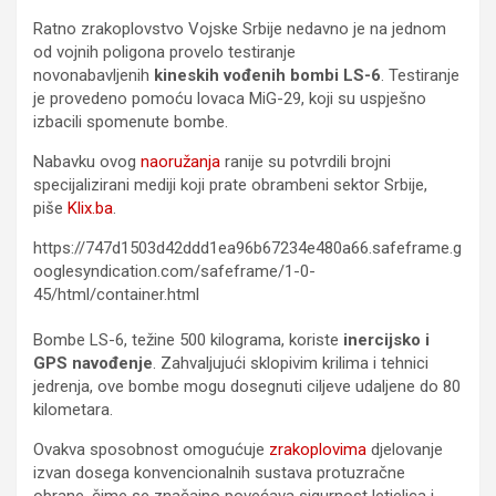
Ratno zrakoplovstvo Vojske Srbije nedavno je na jednom
od vojnih poligona provelo testiranje
novonabavljenih
kineskih vođenih bombi LS-6
. Testiranje
je provedeno pomoću lovaca MiG-29, koji su uspješno
izbacili spomenute bombe.
Nabavku ovog
naoružanja
ranije su potvrdili brojni
specijalizirani mediji koji prate obrambeni sektor Srbije,
piše
Klix.ba
.
https://747d1503d42ddd1ea96b67234e480a66.safeframe.g
ooglesyndication.com/safeframe/1-0-
45/html/container.html
Bombe LS-6, težine 500 kilograma, koriste
inercijsko i
GPS navođenje
. Zahvaljujući sklopivim krilima i tehnici
jedrenja, ove bombe mogu dosegnuti ciljeve udaljene do 80
kilometara.
Ovakva sposobnost omogućuje
zrakoplovima
djelovanje
izvan dosega konvencionalnih sustava protuzračne