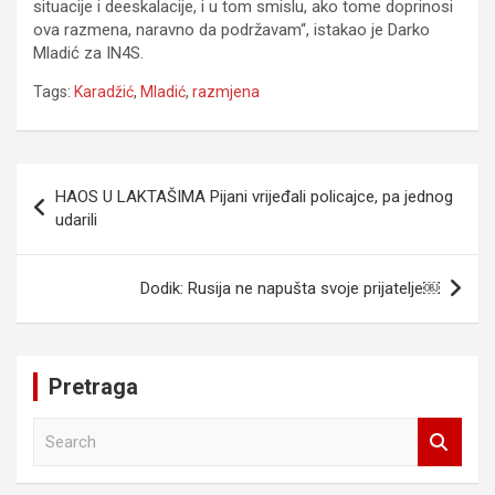
situacije i deeskalacije, i u tom smislu, ako tome doprinosi
ova razmena, naravno da podržavam“, istakao je Darko
Mladić za IN4S.
Tags:
Karadžić
,
Mladić
,
razmjena
Navigacija
HAOS U LAKTAŠIMA Pijani vrijeđali policajce, pa jednog
članaka
udarili
Dodik: Rusija ne napušta svoje prijatelje￼
Pretraga
S
e
a