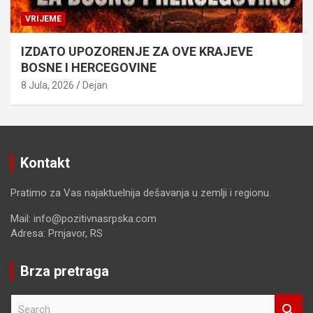
VRIJEME
IZDATO UPOZORENJE ZA OVE KRAJEVE
BOSNE I HERCEGOVINE
8 Jula, 2026
Dejan
Kontakt
Pratimo za Vas najaktuelnija dešavanja u zemlji i regionu.
Mail: info@pozitivnasrpska.com
Adresa: Prnjavor, RS
Brza pretraga
S