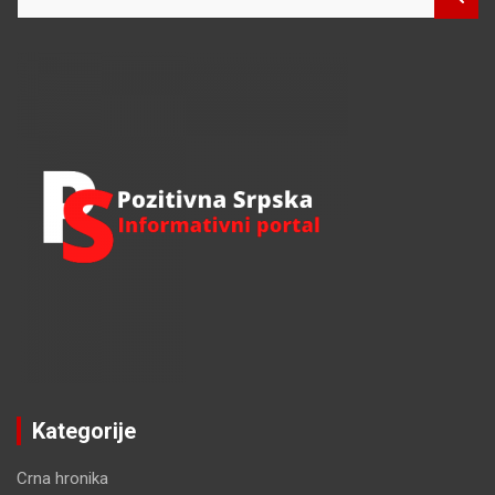
e
a
r
c
h
Kategorije
Crna hronika