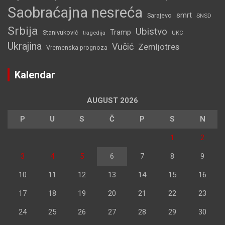
Saobraćajna nesreća
smrt
Sarajevo
SNSD
Srbija
Ubistvo
Tramp
Stanivuković
tragedija
UKC
Ukrajina
Vučić
Zemljotres
Vremenska prognoza
Kalendar
AUGUST 2026
P
U
S
Č
P
S
N
1
2
3
4
5
6
7
8
9
10
11
12
13
14
15
16
17
18
19
20
21
22
23
24
25
26
27
28
29
30