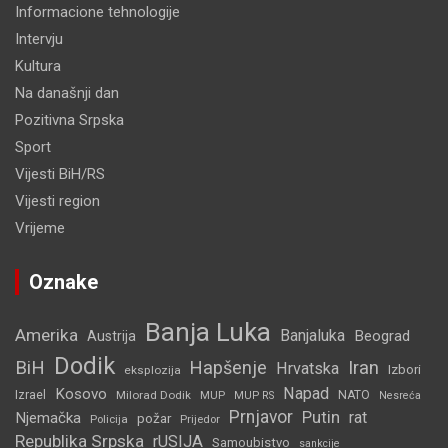
Informacione tehnologije
Intervju
Kultura
Na današnji dan
Pozitivna Srpska
Sport
Vijesti BiH/RS
Vijesti region
Vrijeme
Oznake
Banja Luka
Amerika
Banjaluka
Beograd
Austrija
Dodik
BiH
Hapšenje
Iran
Hrvatska
Izbori
eksplozija
Napad
Kosovo
Izrael
Milorad Dodik
MUP
NATO
MUP RS
Nesreća
Prnjavor
Putin
rat
Njemačka
požar
Policija
Prijedor
Republika Srpska
rUSIJA
Samoubistvo
sankcije