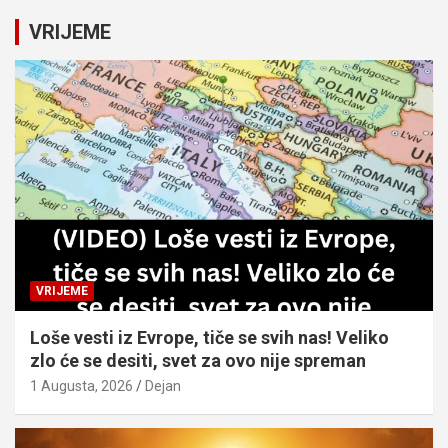
r
c
VRIJEME
h
VRIJEME
Loše vesti iz Evrope, tiče se svih nas! Veliko
zlo će se desiti, svet za ovo nije spreman
1 Augusta, 2026
Dejan