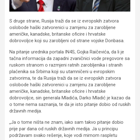
S druge strane, Rusija traži da se iz evropskih zatvora
oslobode haški zatvorenici u zamjenu za zarobljene
američke, kanadske, britanske oficire i hrvatske
dobrovoljce koji su zarobljeni od strane vojske Donbasa.
Na pitanje urednika portala IN4S, Gojka Raičevića, da li je
tačna informacija da zapadni zvaničnici vode pregovore sa
ruskom stranom o razmjeni ratnih zarobljenika i stranih
plaćenika sa Srbima koji su utamničeni u evropskim
zatvorima, te da Rusija traži da se iz evropskih zatvora
oslobode haški zatvorenici u zamjenu za zarobljene
američke, kanadske, britanske oficire i hrvatske
dobrovoljce, sin generala Mladića, Darko Mladić je kazao da
o tome nema saznanja, te da je isto pitanje dobio od ruskih
državnih medija.
„Ja o tome ništa ne znam, iako sam takvo pitanje dobio
prije par dana od ruskih državnih medija. Ja u principu
podržavam svako rešenje, koje vodi mirnom raspletu