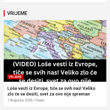
a
r
c
VRIJEME
h
VRIJEME
Loše vesti iz Evrope, tiče se svih nas! Veliko
zlo će se desiti, svet za ovo nije spreman
1 Augusta, 2026
Dejan