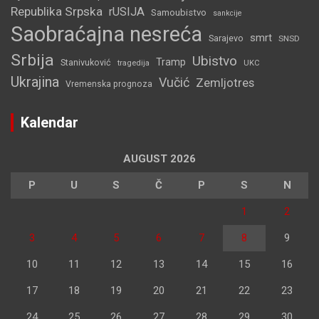
Republika Srpska
rUSIJA
Samoubistvo
sankcije
Saobraćajna nesreća
smrt
Sarajevo
SNSD
Srbija
Ubistvo
Tramp
Stanivuković
tragedija
UKC
Ukrajina
Vučić
Zemljotres
Vremenska prognoza
Kalendar
AUGUST 2026
P
U
S
Č
P
S
N
1
2
3
4
5
6
7
8
9
10
11
12
13
14
15
16
17
18
19
20
21
22
23
24
25
26
27
28
29
30