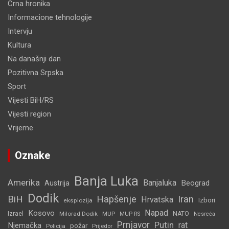
Crna hronika
Informacione tehnologije
Intervju
Kultura
Na današnji dan
Pozitivna Srpska
Sport
Vijesti BiH/RS
Vijesti region
Vrijeme
Oznake
Banja Luka
Amerika
Banjaluka
Beograd
Austrija
Dodik
BiH
Hapšenje
Iran
Hrvatska
Izbori
eksplozija
Napad
Kosovo
Izrael
Milorad Dodik
MUP
NATO
MUP RS
Nesreća
Prnjavor
Putin
rat
Njemačka
požar
Policija
Prijedor