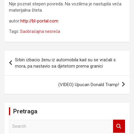
Nije poznat stepen povreda. Na vozilima je nastupila veća
materijalna šteta.
autor:
http://bl-portal.com
Tags:
Saobraćajna nesreća
Navigacija
Srbin izbacio ženu iz automobila kad su se vraćali s
članaka
mora, pa nastavio sa djetetom prema granici
(VIDEO) Upucan Donald Tramp!
Pretraga
S
e