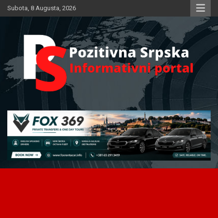
Skip
Subota, 8 Augusta, 2026
to
content
Informativni portal
Pozitivna Srpska