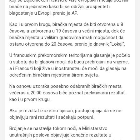
birače na jedinstvo kako bi se održali prosperitet i
blagostanje u Evropi, prenio je AP.
Kao i u prvom krugu, biračka mjesta će biti otvorena u 8
časova, a zatvorena u 19 časova u većini mjesta, dok će
biračka mjesta u velikim gradovima imati mogućnost da
ostanu otvorena do 20 časova, prenio je dnevnik “Lokal”.
U francuskim prekomorskim teritorijama glasanje je počelo
u subotu da bi glasovi mogli da budu prebrojani na vrijeme,
a i Francuzi koji žive u inostranstvu će moći da glasaju na
određenim biračkim mjestima širom svijeta.
Na osnovu uzoraka posebno odabranih biračkih mesta,
večeras u 20.00 časova biće poznat preliminarni rezultat,
kao i u prvom krugu.
Ako je rezultat izuzetno tijesan, postoji opcija da se ne
objavljuju rani rezultati i sačekaju potpuni.
Brojanje se nastavlja tokom noći, a Ministarstvo
unutrašnjih poslova objavljuje konačne rezultate u