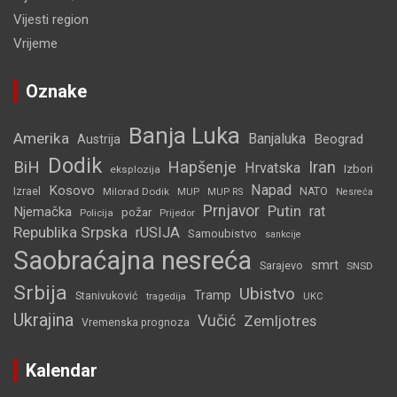
Vijesti region
Vrijeme
Oznake
Banja Luka
Amerika
Banjaluka
Beograd
Austrija
Dodik
BiH
Hapšenje
Iran
Hrvatska
Izbori
eksplozija
Napad
Kosovo
Izrael
Milorad Dodik
MUP
NATO
MUP RS
Nesreća
Prnjavor
Putin
rat
Njemačka
požar
Policija
Prijedor
Republika Srpska
rUSIJA
Samoubistvo
sankcije
Saobraćajna nesreća
smrt
Sarajevo
SNSD
Srbija
Ubistvo
Tramp
Stanivuković
tragedija
UKC
Ukrajina
Vučić
Zemljotres
Vremenska prognoza
Kalendar