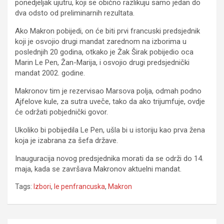
ponedjeljak ujutru, koji se obično razlikuju samo jedan do
dva odsto od preliminarnih rezultata.
Ako Makron pobijedi, on će biti prvi francuski predsjednik
koji je osvojio drugi mandat zarednom na izborima u
poslednjih 20 godina, otkako je Žak Širak pobijedio oca
Marin Le Pen, Žan-Marija, i osvojio drugi predsjednički
mandat 2002. godine.
Makronov tim je rezervisao Marsova polja, odmah podno
Ajfelove kule, za sutra uveče, tako da ako trijumfuje, ovdje
će održati pobjednički govor.
Ukoliko bi pobijedila Le Pen, ušla bi u istoriju kao prva žena
koja je izabrana za šefa države.
Inauguracija novog predsjednika morati da se održi do 14.
maja, kada se završava Makronov aktuelni mandat.
Tags:
Izbori
,
le penfrancuska
,
Makron