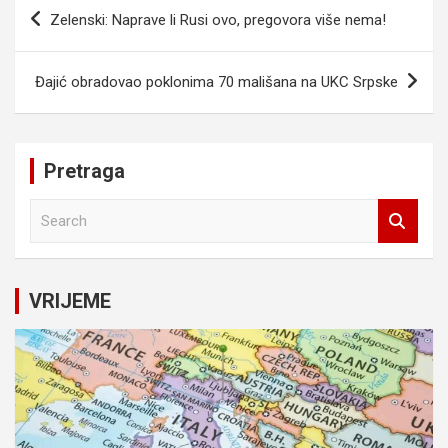
Navigacija
Zelenski: Naprave li Rusi ovo, pregovora više nema!
članaka
Đajić obradovao poklonima 70 mališana na UKC Srpske
Pretraga
S
e
a
r
c
VRIJEME
h