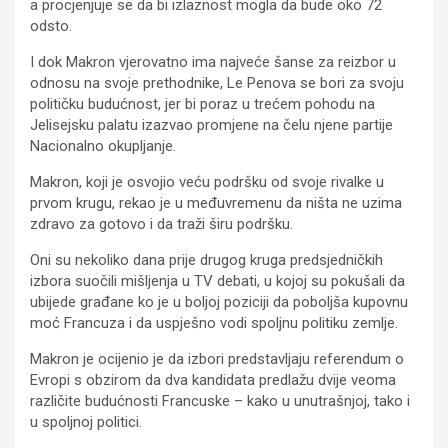
a procjenjuje se da bi izlaznost mogla da bude oko 72
odsto.
I dok Makron vjerovatno ima najveće šanse za reizbor u
odnosu na svoje prethodnike, Le Penova se bori za svoju
političku budućnost, jer bi poraz u trećem pohodu na
Jelisejsku palatu izazvao promjene na čelu njene partije
Nacionalno okupljanje.
Makron, koji je osvojio veću podršku od svoje rivalke u
prvom krugu, rekao je u međuvremenu da ništa ne uzima
zdravo za gotovo i da traži širu podršku.
Oni su nekoliko dana prije drugog kruga predsjedničkih
izbora suočili mišljenja u TV debati, u kojoj su pokušali da
ubijede građane ko je u boljoj poziciji da poboljša kupovnu
moć Francuza i da uspješno vodi spoljnu politiku zemlje.
Makron je ocijenio je da izbori predstavljaju referendum o
Evropi s obzirom da dva kandidata predlažu dvije veoma
različite budućnosti Francuske – kako u unutrašnjoj, tako i
u spoljnoj politici.