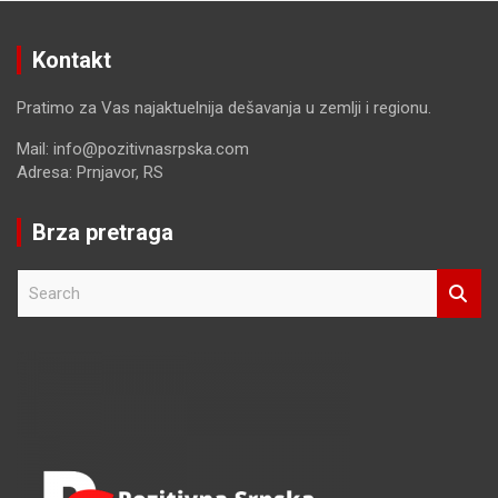
Kontakt
Pratimo za Vas najaktuelnija dešavanja u zemlji i regionu.
Mail: info@pozitivnasrpska.com
Adresa: Prnjavor, RS
Brza pretraga
S
e
a
r
c
h