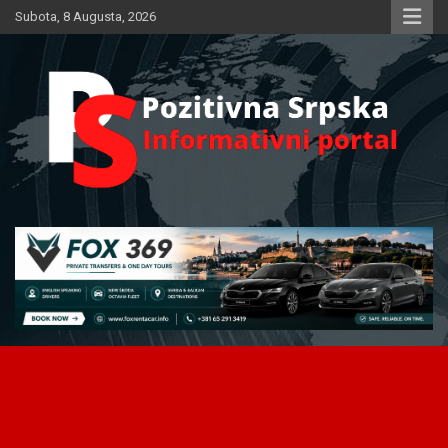
Skip
Subota, 8 Augusta, 2026
to
content
Informativni portal
Pozitivna Srpska