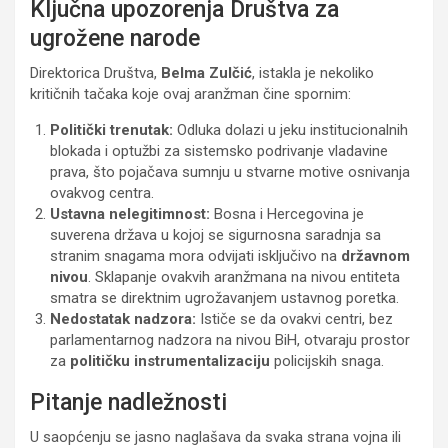
Ključna upozorenja Društva za
ugrožene narode
Direktorica Društva,
Belma Zulčić
, istakla je nekoliko
kritičnih tačaka koje ovaj aranžman čine spornim:
Politički trenutak:
Odluka dolazi u jeku institucionalnih
blokada i optužbi za sistemsko podrivanje vladavine
prava, što pojačava sumnju u stvarne motive osnivanja
ovakvog centra.
Ustavna nelegitimnost:
Bosna i Hercegovina je
suverena država u kojoj se sigurnosna saradnja sa
stranim snagama mora odvijati isključivo na
državnom
nivou
. Sklapanje ovakvih aranžmana na nivou entiteta
smatra se direktnim ugrožavanjem ustavnog poretka.
Nedostatak nadzora:
Ističe se da ovakvi centri, bez
parlamentarnog nadzora na nivou BiH, otvaraju prostor
za
političku instrumentalizaciju
policijskih snaga.
Pitanje nadležnosti
U saopćenju se jasno naglašava da svaka strana vojna ili