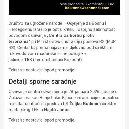
Društvo za ugrožene narode – Odjeljenje za Bosnu i
Hercegovinu izrazilo je oštru kritiku i ozbiljnu zabrinutost
povodom osnivanja
„Centra za borbu protiv
terorizma“
pri Ministarstvu unutrašnjih poslova RS (MUP
RS). Centar bi, prema najavama, djelovao pod direktnim
rukovodstvom mađarske elitne policijske
jedinice
TEK
(Terrorelhárítási Központ).
Tekst se nastavlja ispod promocije!
Detalji sporne saradnje
Osnivanje centra ozvaničeno je 28. januara 2026. godine u
Zalužanima kod Banje Luke. Ključne informacije saopćili su
ministar unutrašnjih poslova RS
Željko Budimir
i direktor
mađarskog TEK-a
Hajdú János
.
Tekst se nastavlja ispod promocije!