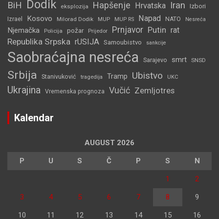
Dodik
BiH
Hapšenje
Iran
Hrvatska
Izbori
eksplozija
Napad
Kosovo
Izrael
Milorad Dodik
MUP
NATO
MUP RS
Nesreća
Prnjavor
Putin
rat
Njemačka
požar
Policija
Prijedor
Republika Srpska
rUSIJA
Samoubistvo
sankcije
Saobraćajna nesreća
smrt
Sarajevo
SNSD
Srbija
Ubistvo
Tramp
Stanivuković
tragedija
UKC
Ukrajina
Vučić
Zemljotres
Vremenska prognoza
Kalendar
AUGUST 2026
P
U
S
Č
P
S
N
1
2
3
4
5
6
7
8
9
10
11
12
13
14
15
16