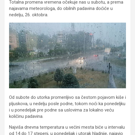
Totalna promena vremena očekuje nas u subotu, a prema
najavama meteorologa, do obilnih padavina doćiće u
nedelju, 26. oktobra.
Od subote do utorka promenljivo sa čestom pojavom kiše i
pljuskova, u nedelju posle podne, tokom noći ka ponedeljku
i u ponedeljak pre podne sa uslovima za lokalno veću
količinu padavina.
Najviša dnevna temperatura u većini mesta biće u intervalu
od 14 do 17 stepeni, u ponedeljak i utorak hladnije, najavio