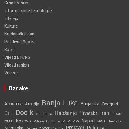
Crna hronika
Informacione tehnologije
Intervju
Kultura
Na današnji dan
Pozitivna Srpska
Sport
Vijesti BiH/RS
Vijesti region
Vrijeme
Oznake
Banja Luka
Amerika
Banjaluka
Beograd
Austrija
Dodik
BiH
Hapšenje
Iran
Hrvatska
Izbori
eksplozija
Napad
Kosovo
Izrael
Milorad Dodik
MUP
NATO
MUP RS
Nesreća
Prnjavor
Putin
rat
Njemačka
požar
Policija
Prijedor