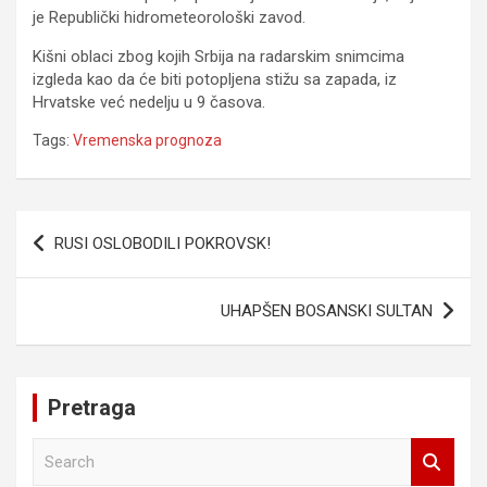
je Republički hidrometeorološki zavod.
Kišni oblaci zbog kojih Srbija na radarskim snimcima
izgleda kao da će biti potopljena stižu sa zapada, iz
Hrvatske već nedelju u 9 časova.
Tags:
Vremenska prognoza
Navigacija
RUSI OSLOBODILI POKROVSK!
članaka
UHAPŠEN BOSANSKI SULTAN
Pretraga
S
e