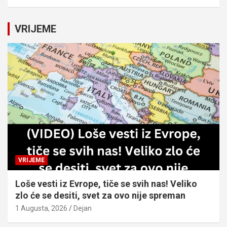
a
r
c
VRIJEME
h
VRIJEME
Loše vesti iz Evrope, tiče se svih nas! Veliko
zlo će se desiti, svet za ovo nije spreman
1 Augusta, 2026
Dejan