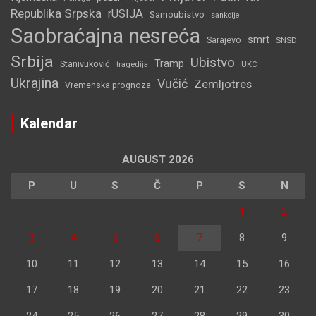
Republika Srpska
rUSIJA
Samoubistvo
sankcije
Saobraćajna nesreća
smrt
Sarajevo
SNSD
Srbija
Ubistvo
Tramp
Stanivuković
tragedija
UKC
Ukrajina
Vučić
Zemljotres
Vremenska prognoza
Kalendar
AUGUST 2026
P
U
S
Č
P
S
N
1
2
3
4
5
6
7
8
9
10
11
12
13
14
15
16
17
18
19
20
21
22
23