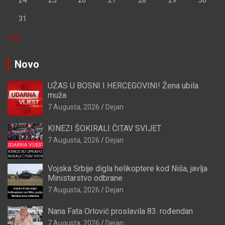
24
25
26
27
28
29
30
31
« jul
Novo
UŽAS U BOSNI I HERCEGOVINI! Žena ubila
muža
7 Augusta, 2026
Dejan
KINEZI ŠOKIRALI ČITAV SVIJET
7 Augusta, 2026
Dejan
Vojska Srbije digla helikoptere kod Niša, javlja
Ministarstvo odbrane
7 Augusta, 2026
Dejan
Nana Fata Orlović proslavila 83. rođendan
7 Augusta, 2026
Dejan