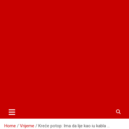
Home
Vrijeme
Kreće potop: Ima da lije kao iu kabla …