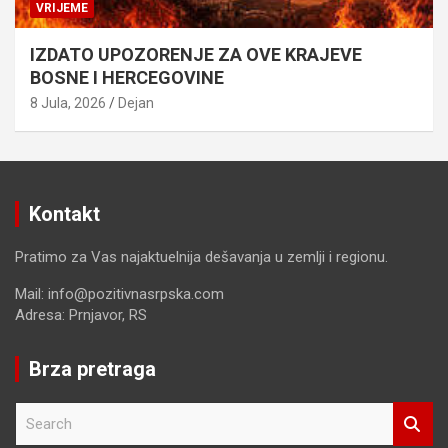
VRIJEME
IZDATO UPOZORENJE ZA OVE KRAJEVE
BOSNE I HERCEGOVINE
8 Jula, 2026
Dejan
Kontakt
Pratimo za Vas najaktuelnija dešavanja u zemlji i regionu.
Mail: info@pozitivnasrpska.com
Adresa: Prnjavor, RS
Brza pretraga
S
e