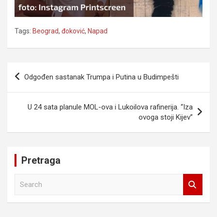
Tags:
Beograd
,
đoković
,
Napad
Navigacija
Odgođen sastanak Trumpa i Putina u Budimpešti
članaka
U 24 sata planule MOL-ova i Lukoilova rafinerija. “Iza
ovoga stoji Kijev”
Pretraga
S
e
a
r