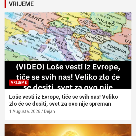
c
VRIJEME
h
VRIJEME
Loše vesti iz Evrope, tiče se svih nas! Veliko
zlo će se desiti, svet za ovo nije spreman
1 Augusta, 2026
Dejan