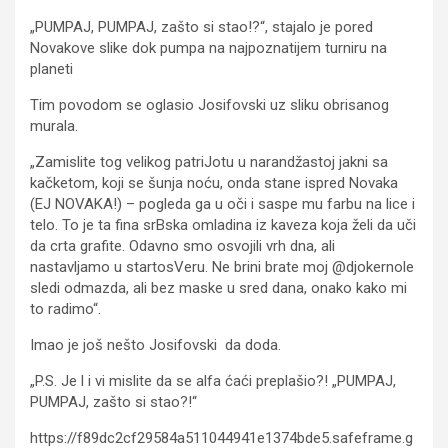
„PUMPAJ, PUMPAJ, zašto si stao!?“, stajalo je pored
Novakove slike dok pumpa na najpoznatijem turniru na
planeti
Tim povodom se oglasio Josifovski uz sliku obrisanog
murala.
„Zamislite tog velikog patriJotu u narandžastoj jakni sa
kačketom, koji se šunja noću, onda stane ispred Novaka
(EJ NOVAKA!) – pogleda ga u oči i saspe mu farbu na lice i
telo. To je ta fina srBska omladina iz kaveza koja želi da uči
da crta grafite. Odavno smo osvojili vrh dna, ali
nastavljamo u startosVeru. Ne brini brate moj @djokernole
sledi odmazda, ali bez maske u sred dana, onako kako mi
to radimo“.
Imao je još nešto Josifovski da doda.
„P.S. Je l i vi mislite da se alfa ćaći preplašio?! „PUMPAJ,
PUMPAJ, zašto si stao?!“
https://f89dc2cf29584a511044941e1374bde5.safeframe.g