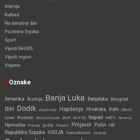
Intervju
Kultura
Na današnji dan
Pozitivna Srpska
Sport
Vijesti BiH/RS
Vijesti region
Vrijeme
Oznake
Banja Luka
Amerika
Banjaluka
Beograd
Austrija
Dodik
BiH
Hapšenje
Iran
Hrvatska
Izbori
eksplozija
Napad
Kosovo
Izrael
Milorad Dodik
MUP
NATO
MUP RS
Nesreća
Prnjavor
Putin
rat
Njemačka
požar
Policija
Prijedor
Republika Srpska
rUSIJA
Samoubistvo
sankcije