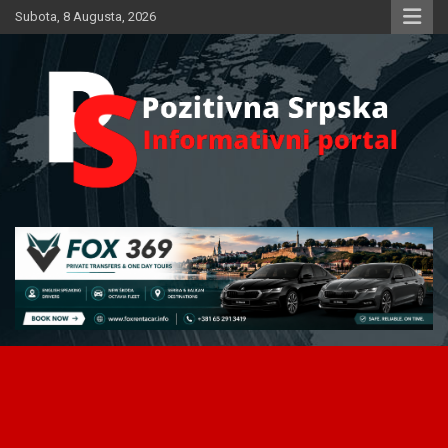
Skip
Subota, 8 Augusta, 2026
to
content
Informativni portal
Pozitivna Srpska