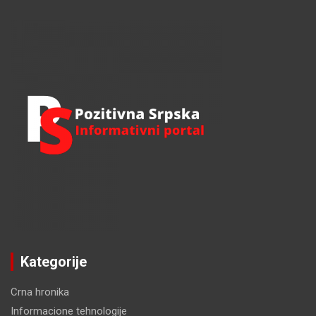
a
r
c
h
Kategorije
Crna hronika
Informacione tehnologije