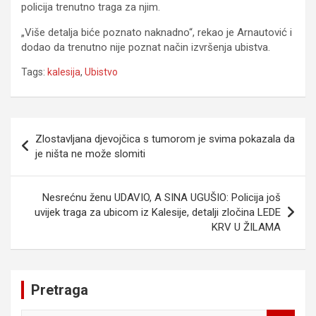
policija trenutno traga za njim.
„Više detalja biće poznato naknadno“, rekao je Arnautović i
dodao da trenutno nije poznat način izvršenja ubistva.
Tags:
kalesija
,
Ubistvo
Navigacija
Zlostavljana djevojčica s tumorom je svima pokazala da
članaka
je ništa ne može slomiti
Nesrećnu ženu UDAVIO, A SINA UGUŠIO: Policija još
uvijek traga za ubicom iz Kalesije, detalji zločina LEDE
KRV U ŽILAMA
Pretraga