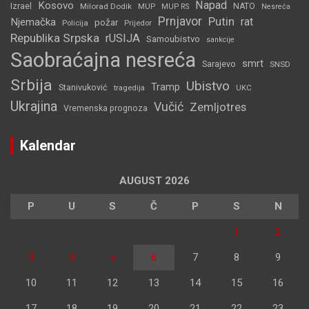
Napad
Kosovo
Izrael
Milorad Dodik
MUP
NATO
MUP RS
Nesreća
Prnjavor
Putin
rat
Njemačka
požar
Policija
Prijedor
Republika Srpska
rUSIJA
Samoubistvo
sankcije
Saobraćajna nesreća
smrt
Sarajevo
SNSD
Srbija
Ubistvo
Tramp
Stanivuković
tragedija
UKC
Ukrajina
Vučić
Zemljotres
Vremenska prognoza
Kalendar
AUGUST 2026
P
U
S
Č
P
S
N
1
2
3
4
5
6
7
8
9
10
11
12
13
14
15
16
17
18
19
20
21
22
23