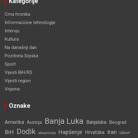
Kategorije
Crna hronika
Informacione tehnologije
Intervju
Kultura
Na današnji dan
Pozitivna Srpska
Sport
Vijesti BiH/RS
Vijesti region
Vrijeme
Oznake
Banja Luka
Amerika
Banjaluka
Beograd
Austrija
Dodik
BiH
Hapšenje
Iran
Hrvatska
Izbori
eksplozija