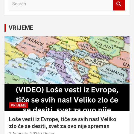
S
e
a
r
c
VRIJEME
h
VRIJEME
Loše vesti iz Evrope, tiče se svih nas! Veliko
zlo će se desiti, svet za ovo nije spreman
1 Augusta, 2026
Dejan