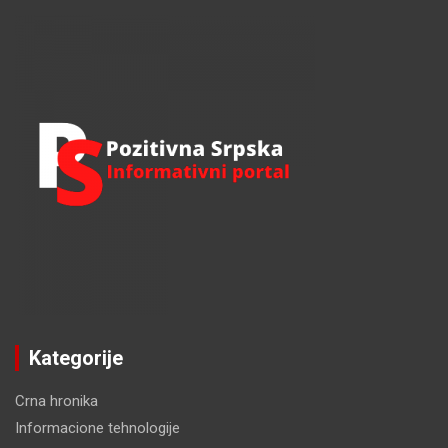
r
c
h
Kategorije
Crna hronika
Informacione tehnologije