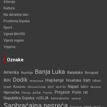
Intervju
Kultura
Na današnji dan
Pozitivna Srpska
Sport
Vijesti BiH/RS
Vijesti region
Vrijeme
Oznake
Banja Luka
Amerika
Banjaluka
Beograd
Austrija
Dodik
BiH
Hapšenje
Iran
Hrvatska
Izbori
eksplozija
Napad
Kosovo
Izrael
Milorad Dodik
MUP
NATO
MUP RS
Nesreća
Prnjavor
Putin
rat
Njemačka
požar
Policija
Prijedor
Republika Srpska
rUSIJA
Samoubistvo
sankcije
Saobraćajna nesreća
smrt
Sarajevo