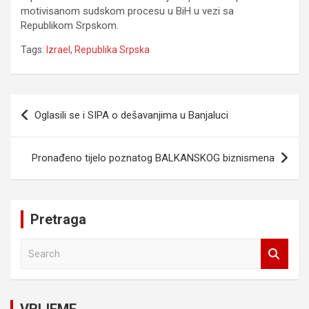
motivisanom sudskom procesu u BiH u vezi sa
Republikom Srpskom.
Tags:
Izrael
,
Republika Srpska
Navigacija
Oglasili se i SIPA o dešavanjima u Banjaluci
članaka
Pronađeno tijelo poznatog BALKANSKOG biznismena
Pretraga
S
e
a
r
c