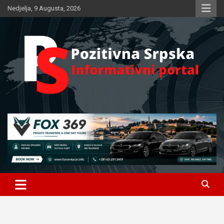
Skip
Nedjelja, 9 Augusta, 2026
to
content
Informativni portal
Pozitivna Srpska