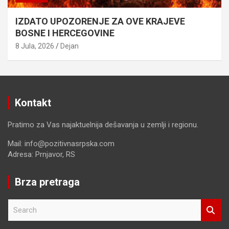
IZDATO UPOZORENJE ZA OVE KRAJEVE
BOSNE I HERCEGOVINE
8 Jula, 2026
Dejan
Kontakt
Pratimo za Vas najaktuelnija dešavanja u zemlji i regionu.
Mail: info@pozitivnasrpska.com
Adresa: Prnjavor, RS
Brza pretraga
S
e
a