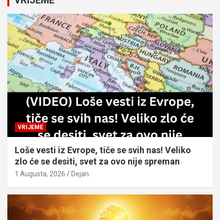
VRIJEME
h
VRIJEME
Loše vesti iz Evrope, tiče se svih nas! Veliko
zlo će se desiti, svet za ovo nije spreman
1 Augusta, 2026
Dejan