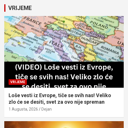
c
VRIJEME
h
VRIJEME
Loše vesti iz Evrope, tiče se svih nas! Veliko
zlo će se desiti, svet za ovo nije spreman
1 Augusta, 2026
Dejan