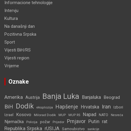
Informacione tehnologije
Intervju
Kultura
Na današnji dan
Pozitivna Srpska
Sport
Vijesti BiH/RS
Vijesti region
Vrijeme
Oznake
Banja Luka
Amerika
Banjaluka
Beograd
Austrija
Dodik
BiH
Hapšenje
Iran
Hrvatska
Izbori
eksplozija
Napad
Kosovo
Izrael
Milorad Dodik
MUP
NATO
MUP RS
Nesreća
Prnjavor
Putin
rat
Njemačka
požar
Policija
Prijedor
Republika Srpska
rUSIJA
Samoubistvo
sankcije