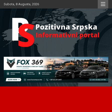
Skip
Subota, 8 Augusta, 2026
to
content
Informativni portal
Pozitivna Srpska