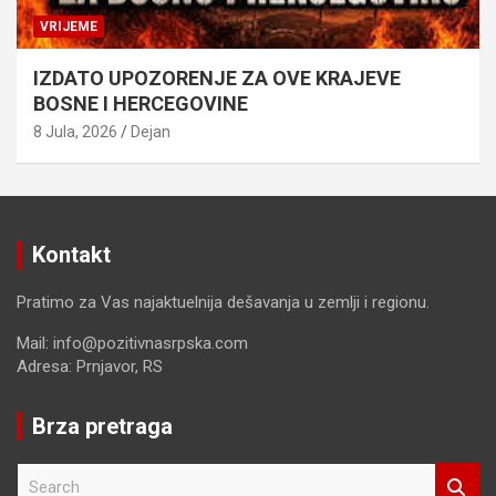
VRIJEME
IZDATO UPOZORENJE ZA OVE KRAJEVE
BOSNE I HERCEGOVINE
8 Jula, 2026
Dejan
Kontakt
Pratimo za Vas najaktuelnija dešavanja u zemlji i regionu.
Mail: info@pozitivnasrpska.com
Adresa: Prnjavor, RS
Brza pretraga
S