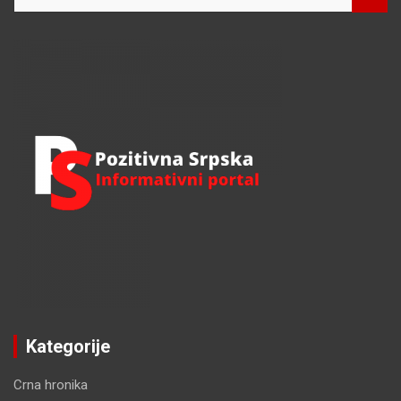
e
a
r
c
h
Kategorije
Crna hronika