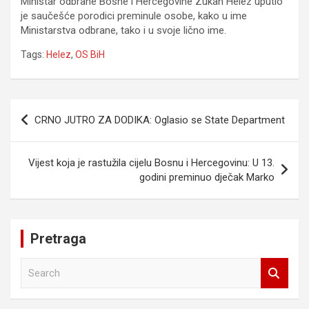
Ministar odbrane Bosne i Hercegovine Zukan Helez uputio
je saučešće porodici preminule osobe, kako u ime
Ministarstva odbrane, tako i u svoje lično ime.
Tags:
Helez
,
OS BiH
Navigacija
CRNO JUTRO ZA DODIKA: Oglasio se State Department
članaka
Vijest koja je rastužila cijelu Bosnu i Hercegovinu: U 13.
godini preminuo dječak Marko
Pretraga
S
e
a
r