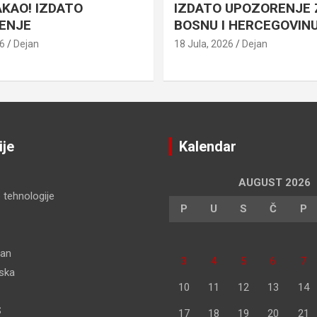
AKAO! IZDATO
IZDATO UPOZORENJE 
ENJE
BOSNU I HERCEGOVIN
26
Dejan
18 Jula, 2026
Dejan
ije
Kalendar
AUGUST 2026
 tehnologije
P
U
S
Č
P
dan
3
4
5
6
7
pska
10
11
12
13
14
S
17
18
19
20
21