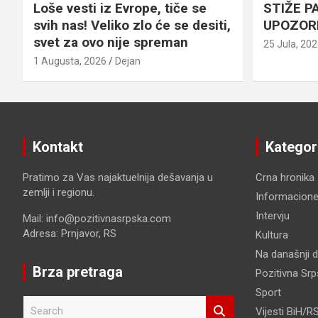
Loše vesti iz Evrope, tiče se
STIŽE P
svih nas! Veliko zlo će se desiti,
UPOZOR
svet za ovo nije spreman
25 Jula, 20
1 Augusta, 2026
Dejan
Kontakt
Kategor
Pratimo za Vas najaktuelnija dešavanja u
Crna hronika
zemlji i regionu.
Informacione
Intervju
Mail: info@pozitivnasrpska.com
Adresa: Prnjavor, RS
Kultura
Na današnji 
Brza pretraga
Pozitivna Sr
Sport
S
Vijesti BiH/R
e