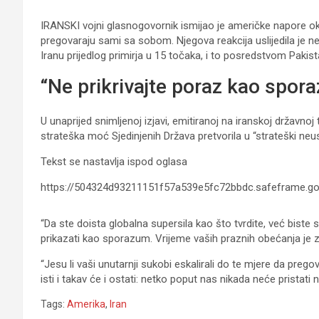
IRANSKI vojni glasnogovornik ismijao je američke napore o
pregovaraju sami sa sobom. Njegova reakcija uslijedila je 
Iranu prijedlog primirja u 15 točaka, i to posredstvom Pakis
“Ne prikrivajte poraz kao spor
U unaprijed snimljenoj izjavi, emitiranoj na iranskoj državnoj
strateška moć Sjedinjenih Država pretvorila u “strateški neus
Tekst se nastavlja ispod oglasa
https://504324d93211151f57a539e5fc72bbdc.safeframe.goo
“Da ste doista globalna supersila kao što tvrdite, već biste
prikazati kao sporazum. Vrijeme vaših praznih obećanja je za
“Jesu li vaši unutarnji sukobi eskalirali do te mjere da pre
isti i takav će i ostati: netko poput nas nikada neće pristati 
Tags:
Amerika
,
Iran