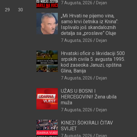
7 Augusta, 2026
Dejan
29
30
„Mi Hrvati ne pijemo vina,
samo krvi četnika iz Knina“:
Isplivalo još skandaloznih
detalja sa „proslave“ Oluje
7 Augusta, 2026
Dejan
Hrvatski oficir o likvidaciji 500
srpskih civila 5. avgusta 1995.
kod zaseoka Januzi, opština
Glina, Banija
7 Augusta, 2026
Dejan
UŽAS U BOSNI I
HERCEGOVINI! Žena ubila
muža
7 Augusta, 2026
Dejan
KINEZI ŠOKIRALI ČITAV
SVIJET
7 Augusta, 2026
Dejan