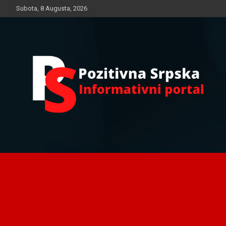
Skip
Subota, 8 Augusta, 2026
to
content
Informativni portal
Pozitivna Srpska