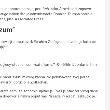
ko uspostave primirja, poručivši kako Amerikanci zapravo
nedugo nakon što je administracija Donalda Trumpa poslala
tana, piše Associated Press.
azum”
 televiziji, potpukovnik Ebrahim Zolfaghari ustvrdio je kako se
pjeh”.
glesyndication.com/safeframe/1-0-45/html/container.html
 se sami izvukli iz ovog kaosa. Ne pokušavajte svoj poraz
vršilo”, poručio je Zolfaghari.
govarate sami sa sobom?” upitao je. “Naš je stav od prvog dana
na dogovor s nekim poput vas. Ni sada, ni ikada”, zaključio je.