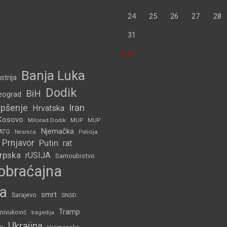
24
25
26
27
28
31
« jul
Banja Luka
strija
Dodik
BiH
eograd
pšenje
Iran
Hrvatska
Kosovo
Milorad Dodik
MUP
MUP
Njemačka
ATO
Policija
Nesreća
Prnjavor
Putin
rat
Srpska
rUSIJA
Samoubistvo
obraćajna
a
smrt
Sarajevo
SNSD
Tramp
nivuković
tragedija
Ukrajina