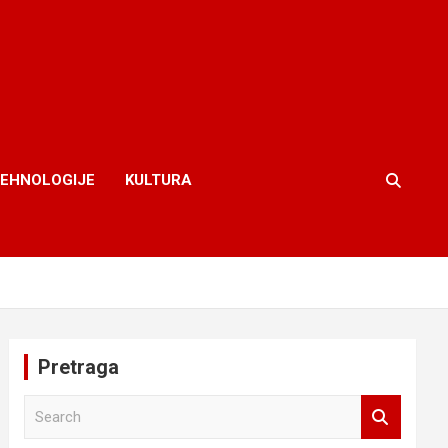
TEHNOLOGIJE
KULTURA
Pretraga
S
e
a