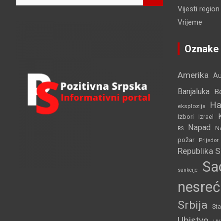
Vijesti region
a
r
Vrijeme
c
h
Oznake
Amerika
Au
Banjaluka
B
Ha
eksplozija
Izbori
Izrael
Napad
N
RS
požar
Prijedor
Republika 
Sa
sankcije
nesreć
Srbija
Sta
Ubistvo