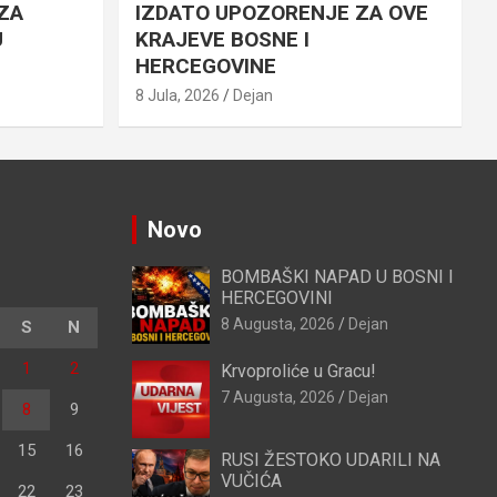
ZA
IZDATO UPOZORENJE ZA OVE
U
KRAJEVE BOSNE I
HERCEGOVINE
8 Jula, 2026
Dejan
Novo
BOMBAŠKI NAPAD U BOSNI I
HERCEGOVINI
8 Augusta, 2026
Dejan
S
N
1
2
Krvoproliće u Gracu!
7 Augusta, 2026
Dejan
8
9
15
16
RUSI ŽESTOKO UDARILI NA
VUČIĆA
22
23