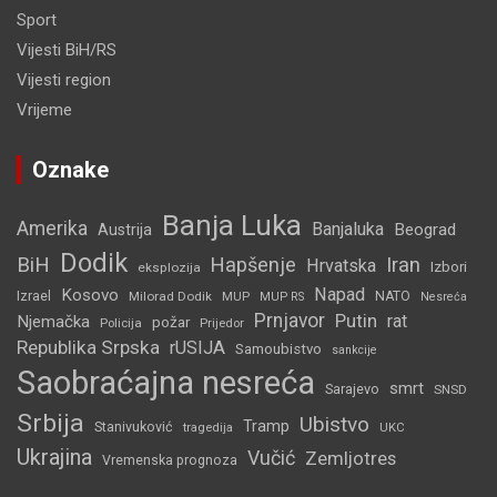
Sport
Vijesti BiH/RS
Vijesti region
Vrijeme
Oznake
Banja Luka
Amerika
Banjaluka
Beograd
Austrija
Dodik
BiH
Hapšenje
Iran
Hrvatska
Izbori
eksplozija
Napad
Kosovo
Izrael
Milorad Dodik
MUP
NATO
MUP RS
Nesreća
Prnjavor
Putin
rat
Njemačka
požar
Policija
Prijedor
Republika Srpska
rUSIJA
Samoubistvo
sankcije
Saobraćajna nesreća
smrt
Sarajevo
SNSD
Srbija
Ubistvo
Tramp
Stanivuković
tragedija
UKC
Ukrajina
Vučić
Zemljotres
Vremenska prognoza