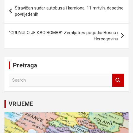
Navigacija
Stravičan sudar autobusa i kamiona: 11 mrtvih, desetine
članaka
povrijeđenih
“GRUNULO JE KAO BOMBA” Zemljotres pogodio Bosnu i
Hercegovinu
Pretraga
S
e
a
r
c
VRIJEME
h