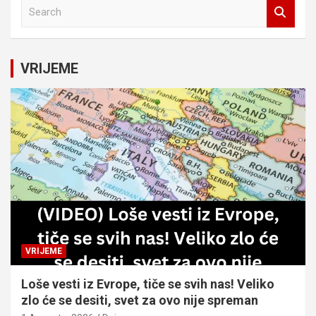
S
e
a
r
c
VRIJEME
h
VRIJEME
Loše vesti iz Evrope, tiče se svih nas! Veliko
zlo će se desiti, svet za ovo nije spreman