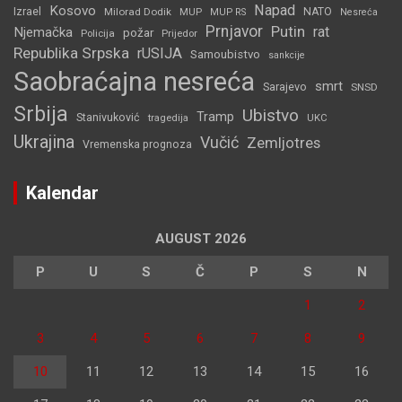
Napad
Kosovo
Izrael
Milorad Dodik
MUP
NATO
MUP RS
Nesreća
Prnjavor
Putin
rat
Njemačka
požar
Policija
Prijedor
Republika Srpska
rUSIJA
Samoubistvo
sankcije
Saobraćajna nesreća
smrt
Sarajevo
SNSD
Srbija
Ubistvo
Tramp
Stanivuković
tragedija
UKC
Ukrajina
Vučić
Zemljotres
Vremenska prognoza
Kalendar
AUGUST 2026
P
U
S
Č
P
S
N
1
2
3
4
5
6
7
8
9
10
11
12
13
14
15
16