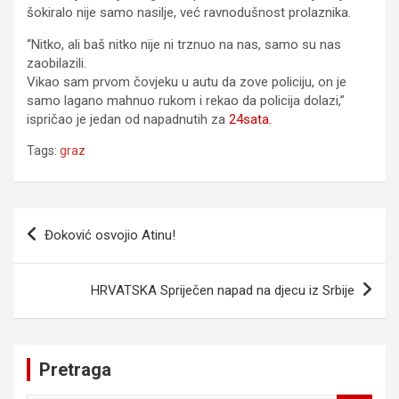
šokiralo nije samo nasilje, već ravnodušnost prolaznika.
“Nitko, ali baš nitko nije ni trznuo na nas, samo su nas
zaobilazili.
Vikao sam prvom čovjeku u autu da zove policiju, on je
samo lagano mahnuo rukom i rekao da policija dolazi,”
ispričao je jedan od napadnutih za
24sata.
Tags:
graz
Navigacija
Đoković osvojio Atinu!
članaka
HRVATSKA Spriječen napad na djecu iz Srbije
Pretraga