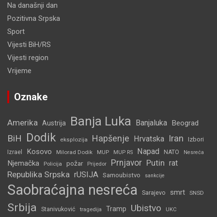
Na današnji dan
Pozitivna Srpska
Sport
Vijesti BiH/RS
Vijesti region
Vrijeme
Oznake
Banja Luka
Amerika
Banjaluka
Beograd
Austrija
Dodik
BiH
Hapšenje
Iran
Hrvatska
Izbori
eksplozija
Napad
Kosovo
Izrael
Milorad Dodik
MUP
NATO
MUP RS
Nesreća
Prnjavor
Putin
rat
Njemačka
požar
Policija
Prijedor
Republika Srpska
rUSIJA
Samoubistvo
sankcije
Saobraćajna nesreća
smrt
Sarajevo
SNSD
Srbija
Ubistvo
Tramp
Stanivuković
tragedija
UKC