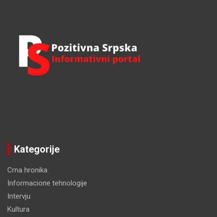
h
Kategorije
Crna hronika
Informacione tehnologije
Intervju
Kultura