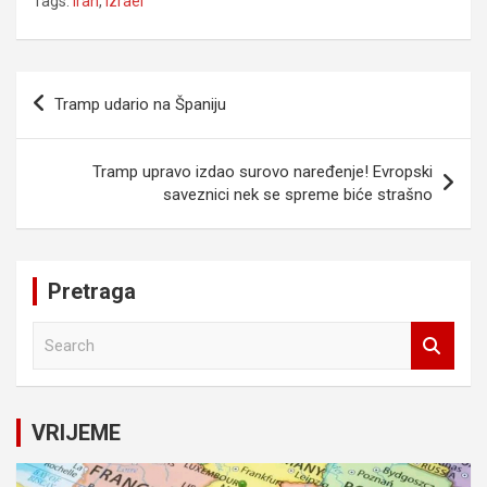
Tags:
Iran
,
Izrael
Navigacija
Tramp udario na Španiju
članaka
Tramp upravo izdao surovo naređenje! Evropski
saveznici nek se spreme biće strašno
Pretraga
S
e
a
r
c
VRIJEME
h