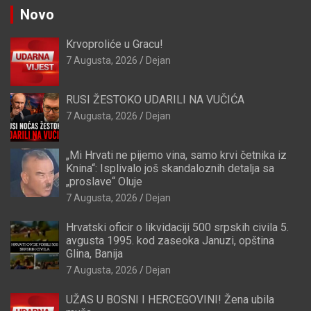
Novo
Krvoproliće u Gracu!
7 Augusta, 2026
Dejan
RUSI ŽESTOKO UDARILI NA VUČIĆA
7 Augusta, 2026
Dejan
„Mi Hrvati ne pijemo vina, samo krvi četnika iz
Knina“: Isplivalo još skandaloznih detalja sa
„proslave“ Oluje
7 Augusta, 2026
Dejan
Hrvatski oficir o likvidaciji 500 srpskih civila 5.
avgusta 1995. kod zaseoka Januzi, opština
Glina, Banija
7 Augusta, 2026
Dejan
UŽAS U BOSNI I HERCEGOVINI! Žena ubila