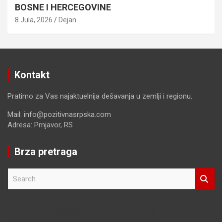
BOSNE I HERCEGOVINE
8 Jula, 2026
Dejan
Kontakt
Pratimo za Vas najaktuelnija dešavanja u zemlji i regionu.
Mail: info@pozitivnasrpska.com
Adresa: Prnjavor, RS
Brza pretraga
S
e
a
r
c