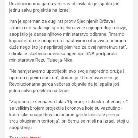
Revolucionarna garda večeras objavila da je ispalila još
jednu salvu projektila na Izrael
Iran je spreman za dugi rat protiv Sjedinjenih Država i
Izraela i do sada nije upotrijebio svoje najnaprednije oružje,
saopštilo je danas njihovo ministarstvo odbrane. “Imamo
kapacitet da se odupremo i nastavimo ofanzivnu odbranu
duže nego što je neprijatelj planirao za ovaj nametnuti rat”,
citirala je službena novinska agencija IRNA portparola
ministarstva Rezu Talaeija-Nika.
“Ne namjeravamo upotrijebiti svo svoje napredno oružje i
opremu u prvim danima”, dodao je. U međuvremenu je
Revolucionarna garda večeras objavila da je ispalila još
jednu salvu projektila na Izrael.
“Započeo je šesnaesti talas ‘Operacije Istinsko obećanje 4’
sa velikim brojem projektila i dronova koje su vazdušno-
kosmičke snage Revolucionarne garde lansirale prema
srcu okupiranih teritorija”, pri čemu se misli na Izrael, stoji u
saopštenju.