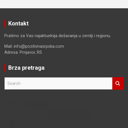
Kontakt
Pratimo za Vas najaktuelnija dešavanja u zemlji i regionu.
Mail: info@pozitivnasrpska.com
Adresa: Prnjavor, RS
Brza pretraga
S
e
a
r
c
h