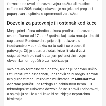
formalno ne uvodi obaveznu vojnu službu, ali mladiće
rođene od 2008. nadalje obavezuje na ljekarski pregled i
popunjavanje upitnika o spremnosti za službu.
Dozvola za putovanje ili ostanak kod kuće
Manje primijećena odredba zakona proširuje obaveze na
sve muškarce od 17 do 45 godina, koji sada moraju ishoditi
saglasnost Bundeswehra prije duljih odlazaka u
inostranstvo – bez obzira na to radi li se o poslu ili
putovanju. Cilj je jasan: u slučaju krize ili rata državi
osigurati kontrolu nad kretanjem potencijalnih vojnih
obveznika i omogućiti brzu mobilizaciju.
Iako pravilo formalno već postoji, tek ga je nedavno uočio
list Frankfurter Rundschau, upozorivši da bi moglo izazvati
nesigurnost među milionima muškaraca. Iz
Ministarstva
odbrane
poručuju da razloga za zabrinutost nema – u
mirnodopskim uslovima dozvole će se u pravilu odobravati,
a najavljuju se i izuzeci kako bi se izbjegla nepotrebna
birokratija.