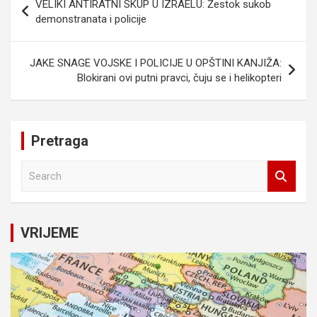
VELIKI ANTIRATNI SKUP U IZRAELU: Žestok sukob
članaka
demonstranata i policije
JAKE SNAGE VOJSKE I POLICIJE U OPŠTINI KANJIŽA:
Blokirani ovi putni pravci, čuju se i helikopteri
Pretraga
S
e
a
r
c
VRIJEME
h