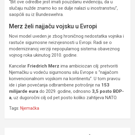
“Bit ove odredbe jest imati pouzdanu evidenciju, da u
slučaju nužde znamo ko se dulje nalazi u inostranstvu”,
saopćili su iz Bundeswehra.
Merz želi najjaču vojsku u Evropi
Novi model uveden je zbog hroničnog nedostatka vojnika i
rastuće sigurnosne neizvjesnosti u Evropi. Radi se o
moderniziranoj verziji nepopularnog sistema obaveznog
vojnog roka ukinutog 2010. godine.
Kancelar
Friedrich Merz
ima ambiciozan cilj: pretvoriti
Njemačku u vodeću sigurnosnu silu Evrope s “najjačom
konvencionalnom vojskom na kontinentu”. U tom pravcu
ide i plan povećanja odbrambene potrošnje na
153
milijarde eura
do 2029. godine, odnosno
3,5 posto BDP-
a
, uz dugoročni cilj od pet posto koliko zahtijeva NATO.
Tags:
Njemačka
Navigacija