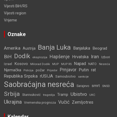
Vijesti BiH/RS
Vijesti region
Vrijeme
Oznake
Banja Luka
Amerika
Banjaluka
Beograd
Austrija
Dodik
BiH
Hapšenje
Iran
Hrvatska
Izbori
eksplozija
Napad
Kosovo
Izrael
Milorad Dodik
MUP
NATO
MUP RS
Nesreća
Prnjavor
Putin
rat
Njemačka
požar
Policija
Prijedor
Republika Srpska
rUSIJA
Samoubistvo
sankcije
Saobraćajna nesreća
smrt
Sarajevo
SNSD
Srbija
Ubistvo
Tramp
Stanivuković
tragedija
UKC
Ukrajina
Vučić
Zemljotres
Vremenska prognoza
Kalendar