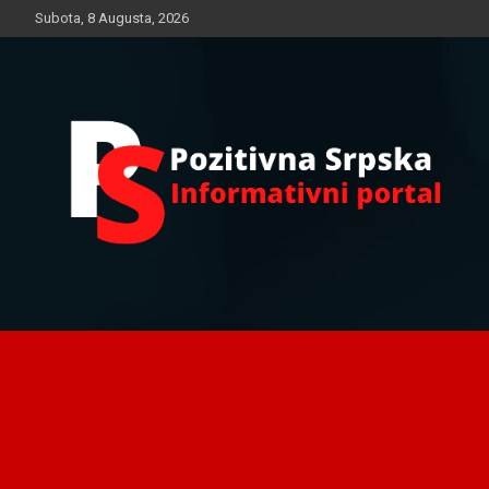
Skip
Subota, 8 Augusta, 2026
to
content
Informativni portal
Pozitivna Srpska