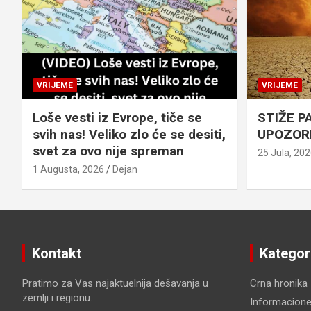
VRIJEME
VRIJEME
Loše vesti iz Evrope, tiče se
STIŽE P
svih nas! Veliko zlo će se desiti,
UPOZOR
svet za ovo nije spreman
25 Jula, 20
1 Augusta, 2026
Dejan
Kontakt
Kategor
Pratimo za Vas najaktuelnija dešavanja u
Crna hronika
zemlji i regionu.
Informacione