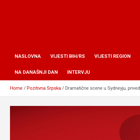
NASLOVNA
VIJESTI BIH/RS
VIJESTI REGION
NA DANAŠNJI DAN
INTERVJU
Home
Pozitivna Srpska
Dramatične scene u Sydneyju, prived