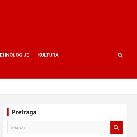
TEHNOLOGIJE
KULTURA
Pretraga
S
e
a