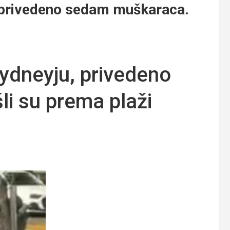
 privedeno sedam muškaraca.
ydneyju, privedeno
i su prema plaži