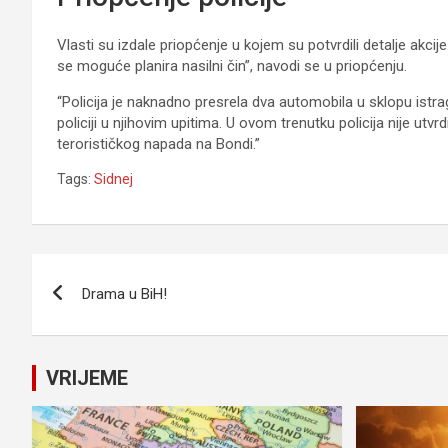
Vlasti su izdale priopćenje u kojem su potvrdili detalje akcije
se moguće planira nasilni čin”, navodi se u priopćenju.
“Policija je naknadno presrela dva automobila u sklopu ist
policiji u njihovim upitima. U ovom trenutku policija nije ut
terorističkog napada na Bondi.”
Tags:
Sidnej
Navigacija
Drama u BiH!
članaka
VRIJEME