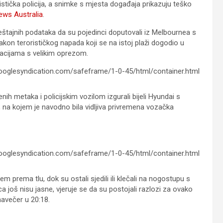
ristička policija, a snimke s mjesta događaja prikazuju teško
ews Australia
.
eštajnih podataka da su pojedinci doputovali iz Melbournea s
on terorističkog napada koji se na istoj plaži dogodio u
ormacijama s velikim oprezom.
oglesyndication.com/safeframe/1-0-45/html/container.html
enih metaka i policijskim vozilom izgurali bijeli Hyundai s
, na kojem je navodno bila vidljiva privremena vozačka
oglesyndication.com/safeframe/1-0-45/html/container.html
 prema tlu, dok su ostali sjedili ili klečali na nogostupu s
još nisu jasne, vjeruje se da su postojali razlozi za ovako
navečer u 20:18.