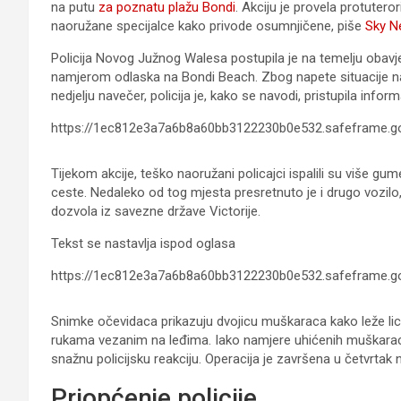
na putu
za poznatu plažu Bondi
. Akciju je provela protutero
naoružane specijalce kako privode osumnjičene, piše
Sky N
Policija Novog Južnog Walesa postupila je na temelju obavj
namjerom odlaska na Bondi Beach. Zbog napete situacije nak
nedjelju navečer, policija je, kako se navodi, pristupila inf
https://1ec812e3a7a6b8a60bb3122230b0e532.safeframe.go
Tijekom akcije, teško naoružani policajci ispalili su više gum
ceste. Nedaleko od tog mjesta presretnuto je i drugo vozilo
dozvola iz savezne države Victorije.
Tekst se nastavlja ispod oglasa
https://1ec812e3a7a6b8a60bb3122230b0e532.safeframe.go
Snimke očevidaca prikazuju dvojicu muškaraca kako leže licem
rukama vezanim na leđima. Iako namjere uhićenih muškaraca 
snažnu policijsku reakciju. Operacija je završena u četvrtak 
Priopćenje policije