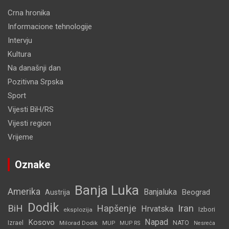
Crna hronika
Informacione tehnologije
Intervju
Kultura
Na današnji dan
Pozitivna Srpska
Sport
Vijesti BiH/RS
Vijesti region
Vrijeme
Oznake
Banja Luka
Amerika
Banjaluka
Beograd
Austrija
Dodik
BiH
Hapšenje
Iran
Hrvatska
Izbori
eksplozija
Napad
Kosovo
Izrael
Milorad Dodik
MUP
NATO
MUP RS
Nesreća