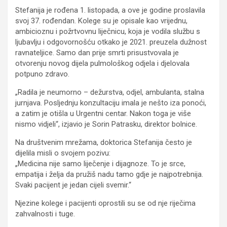
Stefanija je rođena 1. listopada, a ove je godine proslavila
svoj 37. rođendan. Kolege su je opisale kao vrijednu,
ambicioznu i požrtvovnu liječnicu, koja je vodila službu s
ljubavlju i odgovornošću otkako je 2021. preuzela dužnost
ravnateljice. Samo dan prije smrti prisustvovala je
otvorenju novog dijela pulmološkog odjela i djelovala
potpuno zdravo.
„Radila je neumorno – dežurstva, odjel, ambulanta, stalna
jurnjava. Posljednju konzultaciju imala je nešto iza ponoći,
a zatim je otišla u Urgentni centar. Nakon toga je više
nismo vidjeli“, izjavio je Sorin Patrasku, direktor bolnice.
Na društvenim mrežama, doktorica Stefanija često je
dijelila misli o svojem pozivu:
„Medicina nije samo liječenje i dijagnoze. To je srce,
empatija i želja da pružiš nadu tamo gdje je najpotrebnija.
Svaki pacijent je jedan cijeli svemir.“
Njezine kolege i pacijenti oprostili su se od nje riječima
zahvalnosti i tuge.