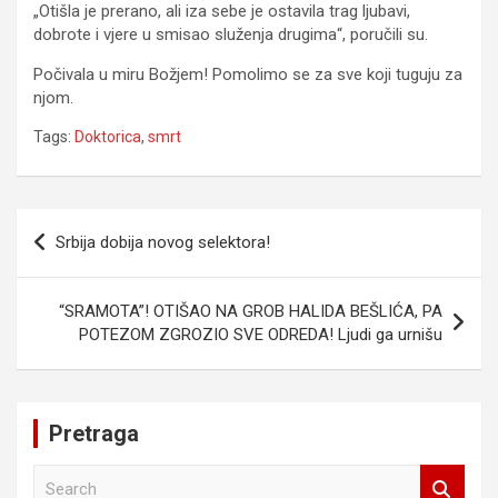
„Otišla je prerano, ali iza sebe je ostavila trag ljubavi,
dobrote i vjere u smisao služenja drugima“, poručili su.
Počivala u miru Božjem! Pomolimo se za sve koji tuguju za
njom.
Tags:
Doktorica
,
smrt
Navigacija
Srbija dobija novog selektora!
članaka
“SRAMOTA”! OTIŠAO NA GROB HALIDA BEŠLIĆA, PA
POTEZOM ZGROZIO SVE ODREDA! Ljudi ga urnišu
Pretraga
S