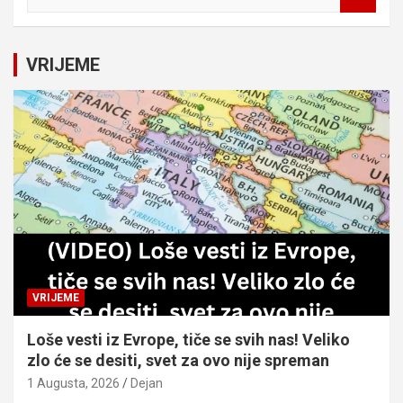
e
a
r
c
VRIJEME
h
VRIJEME
Loše vesti iz Evrope, tiče se svih nas! Veliko
zlo će se desiti, svet za ovo nije spreman
1 Augusta, 2026
Dejan