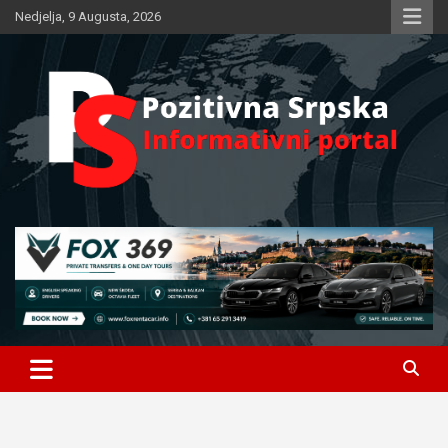
Skip
Nedjelja, 9 Augusta, 2026
to
content
Informativni portal
Pozitivna Srpska