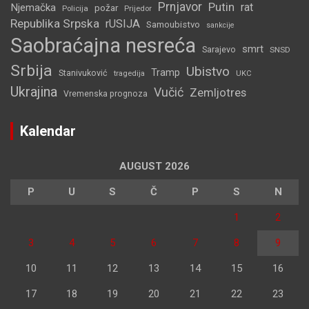
Prnjavor
Putin
rat
Njemačka
požar
Policija
Prijedor
Republika Srpska
rUSIJA
Samoubistvo
sankcije
Saobraćajna nesreća
smrt
Sarajevo
SNSD
Srbija
Ubistvo
Tramp
Stanivuković
tragedija
UKC
Ukrajina
Vučić
Zemljotres
Vremenska prognoza
Kalendar
AUGUST 2026
P
U
S
Č
P
S
N
1
2
3
4
5
6
7
8
9
10
11
12
13
14
15
16
17
18
19
20
21
22
23